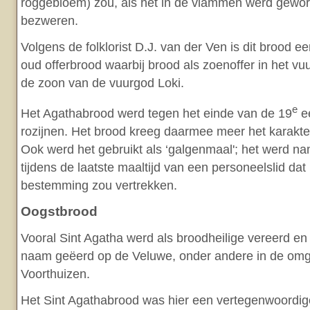
roggebloem) zou, als het in de vlammen werd gewor
bezweren.
Volgens de folklorist D.J. van der Ven is dit brood 
oud offerbrood waarbij brood als zoenoffer in het v
de zoon van de vuurgod Loki.
e
Het Agathabrood werd tegen het einde van de 19
e
rozijnen. Het brood kreeg daarmee meer het karakt
Ook werd het gebruikt als ‘galgenmaal'; het werd na
tijdens de laatste maaltijd van een personeelslid da
bestemming zou vertrekken.
Oogstbrood
Vooral Sint Agatha werd als broodheilige vereerd en
naam geëerd op de Veluwe, onder andere in de om
Voorthuizen.
Het Sint Agathabrood was hier een vertegenwoordig