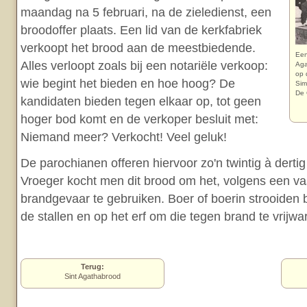
maandag na 5 februari, na de zieledienst, een
broodoffer plaats. Een lid van de kerkfabriek
verkoopt het brood aan de meestbiedende.
Een
Alles verloopt zoals bij een notariële verkoop:
Aga
op 
wie begint het bieden en hoe hoog? De
Sim
De 
kandidaten bieden tegen elkaar op, tot geen
hoger bod komt en de verkoper besluit met:
Niemand meer? Verkocht! Veel geluk!
De parochianen offeren hiervoor zo'n twintig à derti
Vroeger kocht men dit brood om het, volgens een vas
brandgevaar te gebruiken. Boer of boerin strooiden 
de stallen en op het erf om die tegen brand te vrijwa
Terug:
Sint Agathabrood