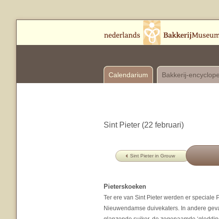
Calendarium
Bakkerij-encyclop
Sint Pieter (22 februari)
Sint Pieter in Grouw
Pieterskoeken
Ter ere van Sint Pieter werden er special
Nieuwendamse duivekaters. In andere geva