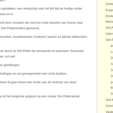
gen'.
Drie
gebakken, een verwijzing naar het feit dat de heilige onder
Kopp
was en is.
Drie
Maria
cht door vrouwen die met hun volle manden van hoeve naar
Sint 
f Sint Pieterrinsters genoemd.
Valen
lochten, broodmanden (‘bolkoer') waarin ze allerlei lekkernijen
Sint 
I
ouw stond op Sint Pieter de vermaarde en populaire Grouwster
L
en, vol met
D
S
en gleddingen.
S
rlotingen en om genegenheid mee uit te drukken.
D
Abraham Kuyper kwam een einde aan de verkoop van deze
p
B
D
a tot het volgende epigram op een oranje Sint Pieterskoek:
Sint 
Schr
Vaste