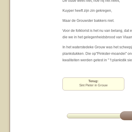
De oude weet niet, hoe hij het heeft;
Kuyper heeft zijn zin gekregen,
Maar de Grouwster bakkers niet.
Voor de folklorist is het nu van belang, da
die we in het gelegenheidsbrood van Vlaan
In het waterstedeke Grouw was het scheepje
plankstukken. Die op"Pinkster-moandei" ond
kwaliteiten werden getest in " 't plankstik si
Terug:
Sint Pieter in Grouw