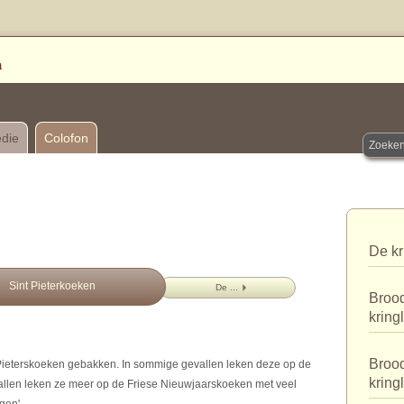
edie
Colofon
De kr
Sint Pieterkoeken
De ...
Brood
kring
Brood
e Pieterskoeken gebakken. In sommige gevallen leken deze op de
kring
llen leken ze meer op de Friese Nieuwjaarskoeken met veel