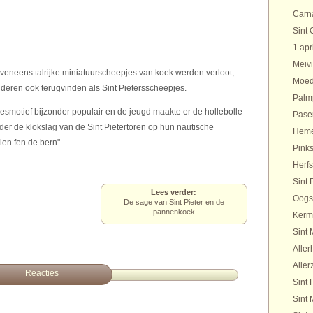
Carn
Sint 
1 apr
Meivi
t eveneens talrijke miniatuurscheepjes van koek werden verloot,
Moed
deren ook terugvinden als Sint Pietersscheepjes.
Palm
smotief bijzonder populair en de jeugd maakte er de hollebolle
Pase
er de klokslag van de Sint Pietertoren op hun nautische
Heme
elen fen de bern".
Pinks
Herfs
Sint 
Lees verder:
Oogs
De sage van Sint Pieter en de
pannenkoek
Kerm
Sint 
Aller
Aller
Reacties
Sint 
Sint 