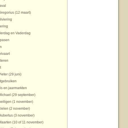
aval
Gregorius (12 maart)
ilviering
ering
erdag en Vaderdag
pasen
n
lvaart
teren
t
Pieter (29 juni)
tgebruiken
is en jaarmarkten
Michael (29 september)
heiligen (1 november)
zielen (2 november)
Hubertus (3 november)
Maarten (10 of 11 november)