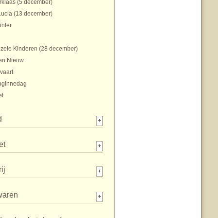
rklaas (5 december)
Lucia (13 december)
inter
zele Kinderen (28 december)
en Nieuw
vaart
nginnedag
et
d
+
et
+
ij
+
waren
+