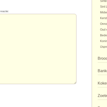
Sinte
Sint 
reactie:
Midw
Kerst
Onno
Oud 
Bede
Koni
IJspr
Broo
Bank
Koker
Zoet