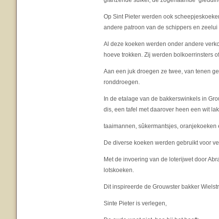
glanzende suiker, de zogenaamde ‘gleddin
Op Sint Pieter werden ook scheepjeskoeken 
andere patroon van de schippers en zeelui 
Al deze koeken werden onder andere verko
hoeve trokken. Zij werden bolkoerrinsters o
Aan een juk droegen ze twee, van tenen gev
ronddroegen.
In de etalage van de bakkerswinkels in Gr
dis, een tafel met daarover heen een wit lak
taaimannen, sûkermantsjes, oranjekoeken 
De diverse koeken werden gebruikt voor ve
Met de invoering van de loterijwet door 
lotskoeken.
Dit inspireerde de Grouwster bakker Wielstr
Sinte Pieter is verlegen,