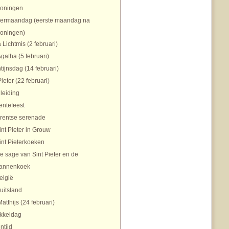
koningen
ermaandag (eerste maandag na
koningen)
 Lichtmis (2 februari)
Agatha (5 februari)
tijnsdag (14 februari)
Pieter (22 februari)
nleiding
entefeest
rentse serenade
int Pieter in Grouw
int Pieterkoeken
e sage van Sint Pieter en de
annenkoek
elgië
uitsland
Matthijs (24 februari)
ikkeldag
ntijd