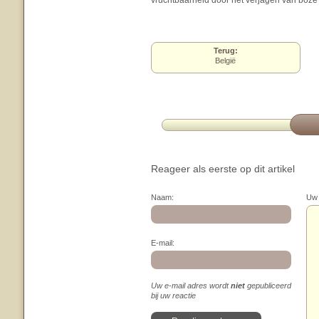
vruchtbaarheid door het verjagen van boz
Terug:
België
Reageer als eerste op dit artikel
Naam:
Uw 
E-mail:
Uw e-mail adres wordt
niet
gepubliceerd
bij uw reactie