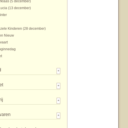
rklaas (5 december)
Lucia (13 december)
inter
zele Kinderen (28 december)
en Nieuw
vaart
nginnedag
et
d
+
et
+
ij
+
waren
+