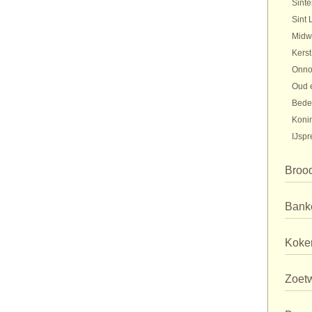
Sinte
Sint 
Midw
Kerst
Onno
Oud 
Bede
Koni
IJspr
Broo
Bank
Koker
Zoet