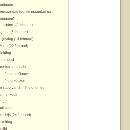
koningen
ermaandag (eerste maandag na
koningen)
 Lichtmis (2 februari)
Agatha (5 februari)
tijnsdag (14 februari)
Pieter (22 februari)
nleiding
entefeest
rentse serenade
int Pieter in Grouw
int Pieterkoeken
e sage van Sint Pieter en de
annenkoek
elgië
uitsland
Matthijs (24 februari)
ikkeldag
ntijd