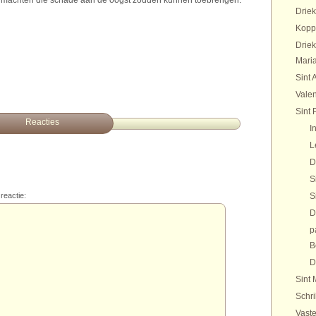
e machten die schade aan de oogst zouden kunnen toebrengen.
Drie
Kopp
Drie
Maria
Sint 
Valen
Sint 
Reacties
I
L
D
S
reactie:
S
D
p
B
D
Sint 
Schr
Vaste