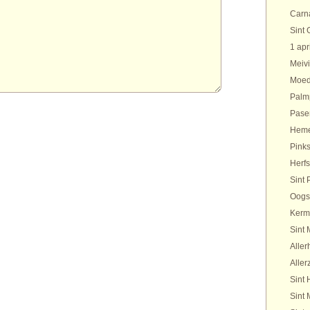
Carn
Sint 
1 apr
Meivi
Moed
Palm
Pase
Heme
Pinks
Herfs
Sint 
Oogs
Kerm
Sint 
Aller
Aller
Sint 
Sint 