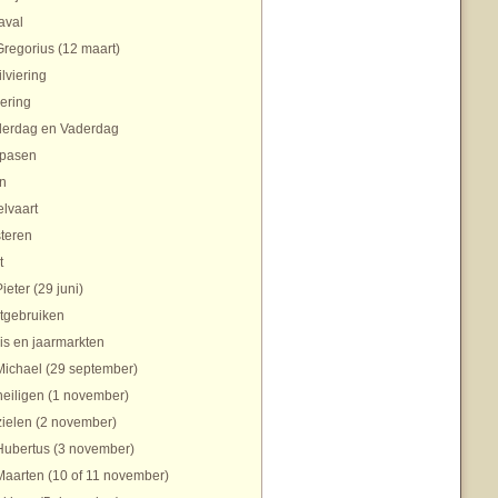
aval
Gregorius (12 maart)
ilviering
ering
erdag en Vaderdag
pasen
n
lvaart
teren
t
Pieter (29 juni)
tgebruiken
is en jaarmarkten
Michael (29 september)
heiligen (1 november)
zielen (2 november)
Hubertus (3 november)
Maarten (10 of 11 november)