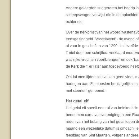
Andere geleerden suggereren het begrip 'ca
scheepswagen verwijst die in de optochten
echter niet.
Over de herkomst van het woord 'Vastenavo
eensgezindheid. 'Vastelavent' - de avond of
al voor in geschriften van 1290. In dezelfd
'l' niet door een schrijffout verklaard moet 
wat 'rijke vruchten voortbrengen' en ook '
de Kerk die 'l' er later aan toegevoegd heef
Omdat men tijdens de vasten geen vlees ma
haringen aan. Ze moesten het dagelijkse 
met steerten' genoemd.
Het getal elf
Het getal elf speelt een rol van betekenis 
benoemen carnavalsverenigingen een Raad 
reden van het belang van het getal lopen d
maand een wezenlijke datum is omdat hij ex
feestdag van Sint Maarten. Volgens anderen 