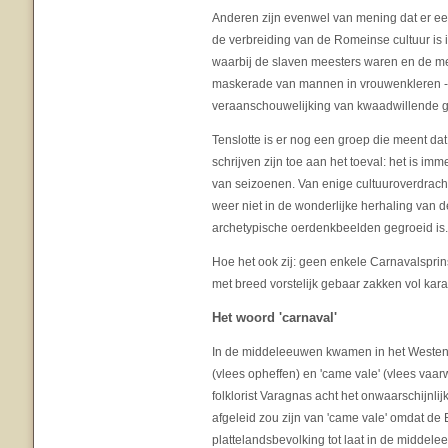
Anderen zijn evenwel van mening dat er ee
de verbreiding van de Romeinse cultuur is
waarbij de slaven meesters waren en de me
maskerade van mannen in vrouwenkleren - 
veraanschouwelijking van kwaadwillende ge
Tenslotte is er nog een groep die meent da
schrijven zijn toe aan het toeval: het is i
van seizoenen. Van enige cultuuroverdracht
weer niet in de wonderlijke herhaling van d
archetypische oerdenkbeelden gegroeid is.
Hoe het ook zij: geen enkele Carnavalspri
met breed vorstelijk gebaar zakken vol karam
Het woord 'carnaval'
In de middeleeuwen kwamen in het Westen 
(vlees opheffen) en 'came vale' (vlees vaar
folklorist Varagnas acht het onwaarschijnlij
afgeleid zou zijn van 'came vale' omdat de
plattelandsbevolking tot laat in de middele