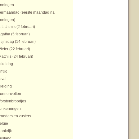
koningen
ermaandag (eerste maandag na
koningen)
 Lichtmis (2 februari)
Agatha (5 februari)
tijnsdag (14 februari)
Pieter (22 februari)
Matthijs (24 februari)
ikkeldag
ntijd
aval
nleiding
onnenvotten
orstenbroodjes
onkenringen
roeders en zusters
elgië
rankrijk
usland