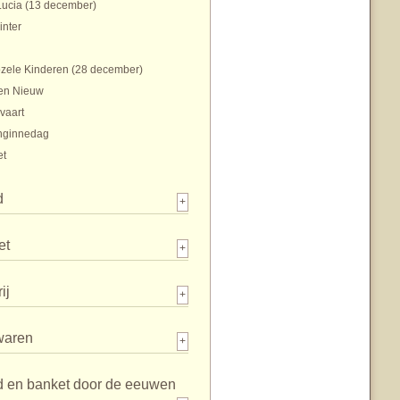
Lucia (13 december)
inter
zele Kinderen (28 december)
en Nieuw
vaart
nginnedag
et
d
+
et
+
ij
+
waren
+
d en banket door de eeuwen