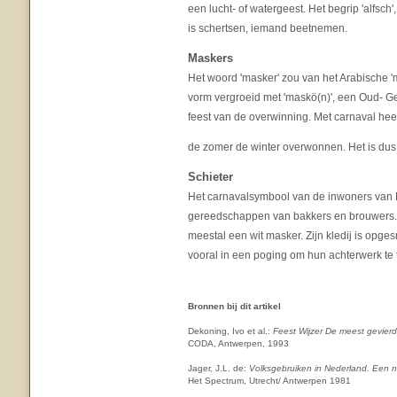
een lucht- of watergeest. Het begrip 'alfsch'
is schertsen, iemand beetnemen.
Maskers
Het woord 'masker' zou van het Arabische 'm
vorm vergroeid met 'maskö(n)', een Oud- 
feest van de overwinning. Met carnaval hee
de zomer de winter overwonnen. Het is dus o
Schieter
Het carnavalsymbool van de inwoners van M
gereedschappen van bakkers en brouwers. De
meestal een wit masker. Zijn kledij is opge
vooral in een poging om hun achterwerk te t
Bronnen bij dit artikel
Dekoning, Ivo et al.:
Feest Wijzer De meest gevier
CODA, Antwerpen, 1993
Jager, J.L. de:
Volksgebruiken in Nederland. Een ni
Het Spectrum, Utrecht/ Antwerpen 1981