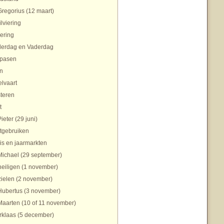
Gregorius (12 maart)
ilviering
ering
erdag en Vaderdag
pasen
n
lvaart
teren
t
Pieter (29 juni)
tgebruiken
is en jaarmarkten
Michael (29 september)
heiligen (1 november)
zielen (2 november)
Hubertus (3 november)
Maarten (10 of 11 november)
rklaas (5 december)