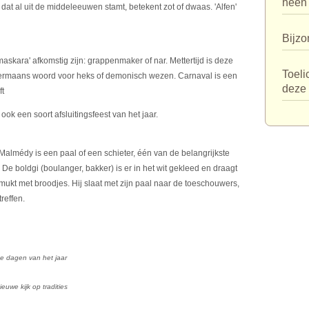
heen
, dat al uit de middeleeuwen stamt, betekent zot of dwaas. 'Alfen'
Bijzo
askara' afkomstig zijn: grappenmaker of nar. Mettertijd is deze
Toeli
Germaans woord voor heks of demonisch wezen. Carnaval is een
deze 
ft
ok een soort afsluitingsfeest van het jaar.
almédy is een paal of een schieter, één van de belangrijkste
 boldgi (boulanger, bakker) is er in het wit gekleed en draagt
smukt met broodjes. Hij slaat met zijn paal naar de toeschouwers,
reffen.
de dagen van het jaar
euwe kijk op tradities