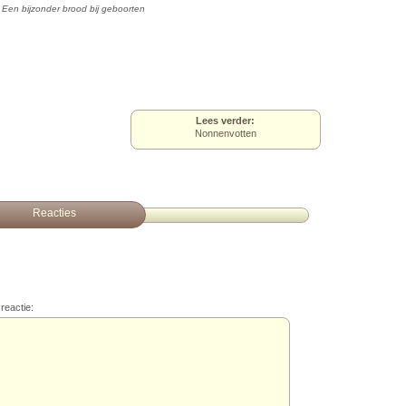
Een bijzonder brood bij geboorten
Lees verder:
Nonnenvotten
Reacties
reactie: