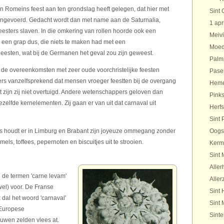
n Romeins feest aan ten grondslag heeft gelegen, dat hier met
Sint 
 ingevoerd. Gedacht wordt dan met name aan de Saturnalia,
1 apr
esters slaven. In die omkering van rollen hoorde ook een
Meivi
een grap dus, die niets te maken had met een
Moed
esten, wat bij de Germanen het geval zou zijn geweest.
Palm
t de overeenkomsten met zeer oude voorchristelijke feesten
Pase
mmers vanzelfsprekend dat mensen vroeger feestten bij de overgang
Heme
 zijn zij niet overtuigd. Andere wetenschappers geloven dan
Pinks
ezelfde kernelementen. Zij gaan er van uit dat carnaval uit
Herfs
Sint 
ns houdt er in Limburg en Brabant zijn joyeuze ommegang zonder
Oogs
els, toffees, pepernoten en biscuitjes uit te strooien.
Kerm
Sint 
Aller
de termen 'carne levam'
Aller
wel) voor. De Franse
Sint 
k dal het woord 'carnaval'
Sint 
 Europese
Sinte
euwen zelden vlees at.