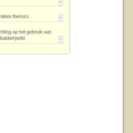
+
ndere thema's
+
chting op het gebruik van
bakkerijwiki
+