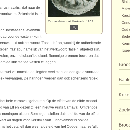
Sint 
rrus navalis', dat naar de
Midw
 voorkwam. Zekerheid is er
Kerst
Carnavalstaart uit Kerkrade, 1953
Onno
Oud 
nd' bestaat er al evenmin
 dag voor de vasten - komt
Bede
e eeuw duikt ook het woord 'Fasnacht' op, waarbij de ontbrekende
Koni
worden: 'fas' zou namelijk van het werkwoord 'faseln' afgeleid zijn,
IJspr
bazelen, onzin uitslaan' betekent. Sommige bronnen beweren dat
t om de link met de Vasten te leggen.
Broo
ar wel vis mocht eten, legden veel mensen een grote voorraad
spek vervangen. De haringen werden dan ook schertsend ‘spek
Bank
Koker
in het hele carnavalsgebeuren. Op de elfde van de elfde maand
van Elf en kiezen zij een nieuwe Prins Carnaval. Omtrent de
Zoet
e meningen uiteen. Sommigen stellen dat de elfde van de elfde
act 40 dagen voor Kerstmis valt. Elf november is ook de
Broo
is het getal elf dan weer afgeleid van het Oudgermaanse 'alf',