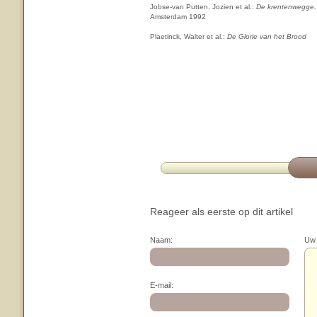
Jobse-van Putten, Jozien et al.:
De krentenwegge. 
Amsterdam 1992
Plaetinck, Walter et al.:
De Glorie van het Brood
Reageer als eerste op dit artikel
Naam:
Uw 
E-mail: