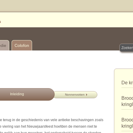
edie
Colofon
De kr
Inleiding
Nonnenvotten
Brood
kring
Brood
e terug in de geschiedenis van vele antieke beschavingen zoals
kring
de viering van het Nieuwjaarsfeest hoefden de mensen niet te