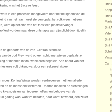
de gelijk aan hun meesters, het onderscheid tussen de standen
Drie
kering was het Saceae feest.
Kopp
n werd in een processie meegevoerd naar het heiligdom van de
Drie
ind van het jaar moest sterven opdat het volk weer met een
Maria
n, werd op het eind van het feest een plaatsvervanger
Sint 
eofferd worden maar deze ontsnapte aan zijn plicht door tijdelijk
Valen
Sint 
Sint 
n de geboorte van de zon. Centraal stond de
Schr
s van de god Freyr werd op een schip met wielen geplaatst en
Vaste
ing er mannen in vrouwenkleren begeleid. Aan boord van het
Carn
riesteres voltrokken, wat door een seksueel ritueel
I
N
n moest Koning Winter worden verdreven en met hem allerlei
W
kten en de mensheid teisterden. Daartoe maakten de stervelingen
V
ng kwam, eisten van iedereen offers ten behoeve van de
B
un gading was, want ze bezaten, naar wordt beweerd, een zeker
B
F
R