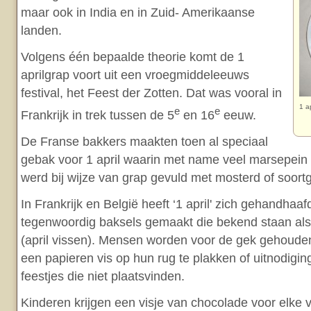
maar ook in India en in Zuid- Amerikaanse
landen.
Volgens één bepaalde theorie komt de 1
aprilgrap voort uit een vroegmiddeleeuws
festival, het Feest der Zotten. Dat was vooral in
1 ap
e
e
Frankrijk in trek tussen de 5
en 16
eeuw.
De Franse bakkers maakten toen al speciaal
gebak voor 1 april waarin met name veel marsepein 
werd bij wijze van grap gevuld met mosterd of soortg
In Frankrijk en België heeft ‘1 april' zich gehandhaa
tegenwoordig baksels gemaakt die bekend staan als ‘
(april vissen). Mensen worden voor de gek gehoude
een papieren vis op hun rug te plakken of uitnodigin
feestjes die niet plaatsvinden.
Kinderen krijgen een visje van chocolade voor elke v