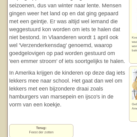
seizoenen, dus van winter naar lente. Mensen
gingen weer het land op en dat ging gepaard
met een geintje. Er was altijd wel iemand die
weggestuurd kon worden om iets te halen dat
niet bestond. In Vlaanderen wordt 1 april ook
Koe
waa
wel 'Verzenderkensdag' genoemd, waarop
wor
bak
goedgelovigen op pad worden gestuurd om
'een emmer stroom' of iets soortgelijks te halen.
In Amerika krijgen de kinderen op deze dag iets
lekkers mee naar school. Het gaat dan wel om
lekkers met een bijzondere draai zoals
hamburgers van marsepein en ijsco's in de
vorm van een koekje.
Geb
Ame
Terug:
Feest der zotten