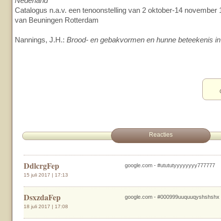
Nederland
Catalogus n.a.v. een tenoonstelling van 2 oktober-14 novemb
van Beuningen Rotterdam
Nannings, J.H.:
Brood- en gebakvormen en hunne beteekenis in 
Reacties
DdlcrgFep
google.com - #utututyyyyyyyy777777
15 juli 2017 | 17:13
DsxzdaFep
google.com - #000999uuquuqyshshshx
18 juli 2017 | 17:08