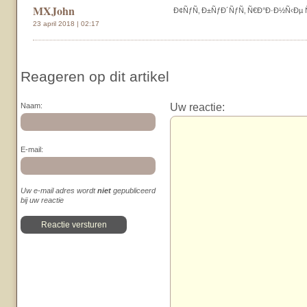
MXJohn
Ð¢ÑƒÑ‚ Ð±ÑƒÐ´ÑƒÑ‚ Ñ€Ð°Ð·Ð½Ñ‹Ðµ Ñ
23 april 2018 | 02:17
Reageren op dit artikel
Uw reactie:
Naam:
E-mail:
Uw e-mail adres wordt
niet
gepubliceerd
bij uw reactie