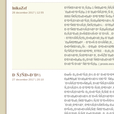
lnikaZef
ÐŸÑ€Ð¾Ð¹Ð´Ð¸Ñ‚Ðµ 1 Ñ€ÐµÐ³Ð¸ÑÑ‚Ñ
´ÐµÐ»Ð°Ð¹Ñ‚Ðµ 2 Ð´ÐµÐ¹ÑÑ‚Ð²Ð¸Ñ
26 december 2017 | 12:55
8950 Ñ€ÑƒÐ±Ð»ÐµÐ¹ ÐºÐ°Ð¶Ð´Ñ‹Ðµ Ñ
Ð°Ð²Ñ‚Ð¾Ð¼Ð°Ñ‚Ð¸Ñ‡ÐµÑÐºÐ¾Ð¼ 
Ð³Ð°Ñ€Ð°Ð½Ñ‚Ð¸Ñ€ÑƒÐµÐ¼: - ÐŸÐµ
Ð·Ð°Ñ€Ð°Ð±Ð¾Ñ‚Ð¾Ðº Ð² Ñ‚ÐµÑ‡ÐµÐ
Ð¡Ñ‚Ð°Ð±Ð¸Ð»ÑŒÐ½Ñ‹Ð¹ Ð´Ð¾Ñ…Ð¾Ð´
- ÐŸÐ¾ÑÑ‚ÑƒÐ¿Ð»ÐµÐ½Ð¸Ðµ Ð´ÐµÐ
´ÐµÑ€Ð¶ÐµÐº. - Ð”Ð»Ñ Ð Ð¾ÑÑÐ¸Ð¸,
Ð•Ð²Ñ€Ð¾Ð¿Ñ‹. - Ð‘ÐµÐ· Ð²Ð»Ð¾Ð¶
ÑƒÑÑ‚Ð°Ð½Ð¾Ð²ÐºÐ¸ ÐŸÐž. - Ð¡Ð
Ð½Ð¾Ð²Ð¸Ñ‡ÐºÐ¾Ð² Ð¸ Ð»ÑŽÐ´ÐµÐ¹
Ð‘Ð¾Ð»ÐµÐµ Ð¿Ð¾Ð´Ñ€Ð¾Ð±Ð½Ð°Ñ
Ð½Ð°Ñ Ð½Ð° ÑÐ°Ð¹Ñ‚Ðµ. ( prosto.exra
Ð ÑƒÑÐ»Ð°Ð½
ÐœÑ‹ Ð¿Ð»Ð°Ñ‚Ð¸Ð¼ Ð·Ð° Ð»Ð°Ð¹ÐºÐ
ÐµÐ¶ÐµÐ´Ð½ÐµÐ²Ð½Ð¾! ÐÐ°Ñˆ ÑÐµ
27 december 2017 | 20:10
´Ð¾ÑÑ‚Ð°Ð²Ð»ÑÐµÑ‚ Ð½Ð°ÑÑ‚Ð¾Ñ
Ñ„Ð¾Ñ‚Ð¾ Ð·Ð°ÐºÐ°Ð·Ñ‡Ð¸ÐºÐ¾Ð²,
Ð³Ð¾Ñ‚Ð¾Ð²Ñ‹ Ð¿Ð»Ð°Ñ‚Ð¸Ñ‚ÑŒ Ð·Ð
Ð˜Ð¼ÐµÐ½Ð½Ð¾ Ð´Ð»Ñ ÑÑ‚Ð¾Ð³Ð¾
Ð½Ð°Ð±Ð¸Ñ€Ð°ÐµÐ¼ ÑƒÐ´Ð°Ð»Ñ‘Ð½
´Ð½Ð¸ÐºÐ¾Ð², ÐºÐ¾Ñ‚Ð¾Ñ€Ñ‹Ðµ Ð±
Ð²Ñ‹Ð¿Ð¾Ð»Ð½ÑÑ‚ÑŒ Ñ€Ð°Ð±Ð¾Ñ‚Ñ
ÑÑ‚Ð°Ð²Ð¸Ñ‚ÑŒ Ð»Ð°Ð¹ÐºÐ¸ Ð¸ Ð·Ð