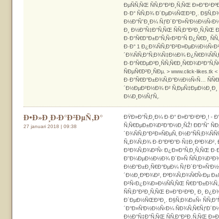
ÐµÑÑ‚ÑŒ ÑÑ‚Ð°Ð²Ð¸Ñ‚ÑŒ Ð»Ð°Ð¹Ð
Ð·Ð° ÑÑ‚Ð¾ Ð´ÐµÐ½ÑŒÐ³Ð¸. Ð§Ñ‚Ð¾
Ð½Ð°ÑˆÐ¸Ð¼ ÑƒÐ´Ð°Ð»Ñ‘Ð½Ð½Ñ‹Ð
Ð¸ Ð½Ð°Ñ‡Ð°Ñ‚ÑŒ ÑÑ‚Ð°Ð²Ð¸Ñ‚ÑŒ Ð
Ð·Ð°Ñ€Ð°Ð±Ð°Ñ‚Ñ‹Ð²Ð°Ñ Ð¿Ñ€Ð¸ Ñ
Ð·Ð° 1 Ð¿Ð¾ÑÑ‚Ð°Ð²Ð»ÐµÐ½Ð½Ñ‹Ð¹
´Ð¾ÑÑ‚Ð°Ñ‚Ð¾Ñ‡Ð½Ð¾ Ð¿Ñ€Ð¾ÑÑ
Ð·Ð°Ñ€ÐµÐ³Ð¸ÑÑ‚Ñ€Ð¸Ñ€Ð¾Ð²Ð°Ñ‚Ñ
ÑÐµÑ€Ð²Ð¸ÑÐµ. > www.click-likes.tk 
Ð·Ð°Ñ€Ð°Ð±Ð¾Ñ‚Ð°Ð½Ð½Ñ‹Ñ… ÑÑ€Ð
´Ð½ÐµÐ²Ð½Ð¾ Ð² Ñ‚ÐµÑ‡ÐµÐ½Ð¸Ð
Ð¼Ð¸Ð½ÑƒÑ‚.
Ð•Ð»Ð¸Ð·Ð°Ð²ÐµÑ‚Ð°
ÐŸÐ»Ð°Ñ‚Ð¸Ð¼ Ð·Ð° Ð»Ð°Ð¹ÐºÐ¸! - 
Ñ‚Ñ€ÐµÐ±Ð¾Ð²Ð°Ð½Ð¸ÑŽ! ÐÐ°Ñˆ Ñ
27 januari 2018 | 09:38
´Ð¾ÑÑ‚Ð°Ð²Ð»ÑÐµÑ‚ Ð½Ð°ÑÑ‚Ð¾Ñ
Ñ„Ð¾Ñ‚Ð¾ Ð·Ð°ÐºÐ°Ð·Ñ‡Ð¸ÐºÐ¾Ð²,
Ð³Ð¾Ñ‚Ð¾Ð²Ñ‹ Ð¿Ð»Ð°Ñ‚Ð¸Ñ‚ÑŒ Ð·Ð
Ð˜Ð¼ÐµÐ½Ð½Ð¾ Ð´Ð»Ñ ÑÑ‚Ð¾Ð³Ð¾
Ð½Ð°Ð±Ð¸Ñ€Ð°ÐµÐ¼ ÑƒÐ´Ð°Ð»Ñ‘Ð½
´Ð½Ð¸ÐºÐ¾Ð², ÐºÐ¾Ñ‚Ð¾Ñ€Ñ‹Ðµ Ð±
Ð²Ñ‹Ð¿Ð¾Ð»Ð½ÑÑ‚ÑŒ Ñ€Ð°Ð±Ð¾Ñ‚Ñ
ÑÑ‚Ð°Ð²Ð¸Ñ‚ÑŒ Ð»Ð°Ð¹ÐºÐ¸ Ð¸ Ð¿Ð
Ð´ÐµÐ½ÑŒÐ³Ð¸. Ð§Ñ‚Ð¾Ð±Ñ‹ ÑÑ‚Ð
´Ð°Ð»Ñ‘Ð½Ð½Ñ‹Ð¼ ÑÐ¾Ñ‚Ñ€ÑƒÐ´Ð
Ð½Ð°Ñ‡Ð°Ñ‚ÑŒ ÑÑ‚Ð°Ð²Ð¸Ñ‚ÑŒ Ð»Ð