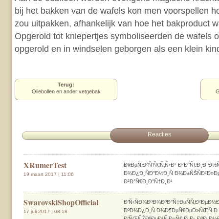
bij het bakken van de wafels kon men voorspellen h
zou uitpakken, afhankelijk van hoe het bakproduct w
Opgerold tot kniepertjes symboliseerden de wafels o
opgerold en in windselen geborgen als een klein kin
Terug:
Oliebollen en ander vetgebak
G
Reacties
XRumerTest
Ð§ÐµÑ‚Ð²Ñ‘Ñ€Ñ‚Ñ‹Ð¹ Ð²Ð°Ñ€Ð¸Ð°Ð
Ð¾Ð¿Ð¸ÑÐ°Ð½Ð¸Ñ Ð¾Ð±ÑŠÑÐ²Ð»Ðµ
19 maart 2017 | 11:06
Ð²Ð°Ñ€Ð¸Ð°Ñ†Ð¸Ð¹
SwarovskiShopOfficial
Ð’Ñ‹ÑÐ¾ÐºÐ¾ÐºÐ°Ñ‡ÐµÑÑ‚Ð²ÐµÐ½Ð
ÐºÐ¾Ð¿Ð¸Ñ Ð¾Ð¶ÐµÑ€ÐµÐ»ÑŒÑ Ð 
17 juli 2017 | 08:18
Ð‘ÑŒÑŽÐºÐµÐ¹Ñ‚ÐµÑ€ Ð¸Ð· ÐºÐ¸Ð