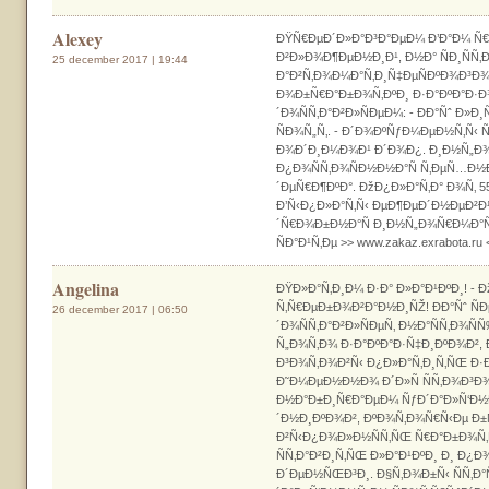
Alexey
ÐŸÑ€ÐµÐ´Ð»Ð°Ð³Ð°ÐµÐ¼ Ð’Ð°Ð¼ Ñ€
Ð²Ð»Ð¾Ð¶ÐµÐ½Ð¸Ð¹, Ð½Ð° ÑÐ¸ÑÑ
25 december 2017 | 19:44
Ð°Ð²Ñ‚Ð¾Ð¼Ð°Ñ‚Ð¸Ñ‡ÐµÑÐºÐ¾Ð³Ð¾
Ð¾Ð±Ñ€Ð°Ð±Ð¾Ñ‚ÐºÐ¸ Ð·Ð°ÐºÐ°Ð·Ð
´Ð¾ÑÑ‚Ð°Ð²Ð»ÑÐµÐ¼: - ÐÐ°Ñˆ Ð
ÑÐ¾Ñ„Ñ‚. - Ð´Ð¾ÐºÑƒÐ¼ÐµÐ½Ñ‚Ñ‹
Ð¾Ð´Ð¸Ð¼Ð¾Ð¹ Ð´Ð¾Ð¿. Ð¸Ð½Ñ„Ð¾
Ð¿Ð¾ÑÑ‚Ð¾ÑÐ½Ð½Ð°Ñ Ñ‚ÐµÑ…Ð½Ð
´ÐµÑ€Ð¶ÐºÐ°. ÐžÐ¿Ð»Ð°Ñ‚Ð° Ð¾Ñ‚ 
Ð’Ñ‹Ð¿Ð»Ð°Ñ‚Ñ‹ ÐµÐ¶ÐµÐ´Ð½ÐµÐ²
´Ñ€Ð¾Ð±Ð½Ð°Ñ Ð¸Ð½Ñ„Ð¾Ñ€Ð¼Ð°Ñ
ÑÐ°Ð¹Ñ‚Ðµ >> www.zakaz.exrabota.ru 
Angelina
ÐŸÐ»Ð°Ñ‚Ð¸Ð¼ Ð·Ð° Ð»Ð°Ð¹ÐºÐ¸! - 
Ñ‚Ñ€ÐµÐ±Ð¾Ð²Ð°Ð½Ð¸ÑŽ! ÐÐ°Ñˆ Ñ
26 december 2017 | 06:50
´Ð¾ÑÑ‚Ð°Ð²Ð»ÑÐµÑ‚ Ð½Ð°ÑÑ‚Ð¾Ñ
Ñ„Ð¾Ñ‚Ð¾ Ð·Ð°ÐºÐ°Ð·Ñ‡Ð¸ÐºÐ¾Ð²,
Ð³Ð¾Ñ‚Ð¾Ð²Ñ‹ Ð¿Ð»Ð°Ñ‚Ð¸Ñ‚ÑŒ Ð·Ð
Ð˜Ð¼ÐµÐ½Ð½Ð¾ Ð´Ð»Ñ ÑÑ‚Ð¾Ð³Ð¾
Ð½Ð°Ð±Ð¸Ñ€Ð°ÐµÐ¼ ÑƒÐ´Ð°Ð»Ñ‘Ð½
´Ð½Ð¸ÐºÐ¾Ð², ÐºÐ¾Ñ‚Ð¾Ñ€Ñ‹Ðµ Ð±
Ð²Ñ‹Ð¿Ð¾Ð»Ð½ÑÑ‚ÑŒ Ñ€Ð°Ð±Ð¾Ñ‚Ñ
ÑÑ‚Ð°Ð²Ð¸Ñ‚ÑŒ Ð»Ð°Ð¹ÐºÐ¸ Ð¸ Ð¿Ð
Ð´ÐµÐ½ÑŒÐ³Ð¸. Ð§Ñ‚Ð¾Ð±Ñ‹ ÑÑ‚Ð