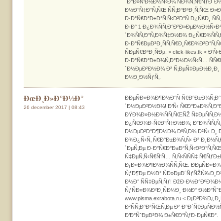
´Ð°Ð»Ñ‘Ð½Ð½Ñ‹Ð¼ ÑÐ¾Ñ‚Ñ€ÑƒÐ´Ð
Ð½Ð°Ñ‡Ð°Ñ‚ÑŒ ÑÑ‚Ð°Ð²Ð¸Ñ‚ÑŒ Ð»Ð
Ð·Ð°Ñ€Ð°Ð±Ð°Ñ‚Ñ‹Ð²Ð°Ñ Ð¿Ñ€Ð¸ Ñ
Ð·Ð° 1 Ð¿Ð¾ÑÑ‚Ð°Ð²Ð»ÐµÐ½Ð½Ñ‹Ð¹
´Ð¾ÑÑ‚Ð°Ñ‚Ð¾Ñ‡Ð½Ð¾ Ð¿Ñ€Ð¾ÑÑ
Ð·Ð°Ñ€ÐµÐ³Ð¸ÑÑ‚Ñ€Ð¸Ñ€Ð¾Ð²Ð°Ñ‚Ñ
ÑÐµÑ€Ð²Ð¸ÑÐµ. > click-likes.tk < Ð’
Ð·Ð°Ñ€Ð°Ð±Ð¾Ñ‚Ð°Ð½Ð½Ñ‹Ñ… ÑÑ€Ð
´Ð½ÐµÐ²Ð½Ð¾ Ð² Ñ‚ÐµÑ‡ÐµÐ½Ð¸Ð
Ð¼Ð¸Ð½ÑƒÑ‚.
ÐœÐ¸Ð»Ð°Ð½Ð°
ÐÐµÑÐ»Ð¾Ð¶Ð½Ð°Ñ Ñ€Ð°Ð±Ð¾Ñ‚Ð°
´Ð½ÐµÐ²Ð½Ð¾! Ð’Ñ‹ Ñ€Ð°Ð±Ð¾Ñ‚Ð°
26 december 2017 | 08:43
ÐŸÐ¾Ð»Ð½Ð¾ÑÑ‚ÑŒÑŽ Ñ‡ÐµÑÑ‚Ð
Ð¿Ñ€Ð¾Ð·Ñ€Ð°Ñ‡Ð½Ð¾; Ð”Ð¾ÑÑ‚Ñƒ
Ð½ÐµÐ²Ð°Ð¶Ð½Ð¾ ÐºÑ‚Ð¾ Ð²Ñ‹ Ð¸ Ð
Ð¾Ð¿Ñ‹Ñ‚ Ñ€Ð°Ð±Ð¾Ñ‚Ñ‹ Ð² Ð¸Ð½Ñ‚
´ÐµÑ‚Ðµ Ð·Ð°Ñ€Ð°Ð±Ð°Ñ‚Ñ‹Ð²Ð°Ñ‚ÑŒ:
Ñ‡ÐµÑ‚Ñ‹Ñ€Ñ‘Ñ… Ñ‚Ñ‹ÑÑÑ‡ Ñ€ÑƒÐ
Ð¡Ð»Ð¾Ð¶Ð½Ð¾ÑÑ‚ÑŒ: ÐÐµÑÐ»Ð¾
ÑƒÐ¶Ðµ Ð½Ð° ÑÐ»ÐµÐ´ÑƒÑŽÑ‰Ð¸Ð¹
Ð½Ð° ÑÑ‡ÐµÑ‚Ñƒ! ÐžÐ·Ð½Ð°ÐºÐ¾Ð¼
ÑƒÑÐ»Ð¾Ð²Ð¸ÑÐ¼Ð¸ Ð½Ð° Ð½Ð°ÑˆÐµ
www.pisma.exrabota.ru < Ð¡ÐºÐ¾Ð¿Ð
Ð²ÑÑ‚Ð°Ð²ÑŒÑ‚Ðµ Ð² Ð°Ð´Ñ€ÐµÑÐ
Ð’Ð°ÑˆÐµÐ³Ð¾ Ð±Ñ€Ð°ÑƒÐ·ÐµÑ€Ð°.