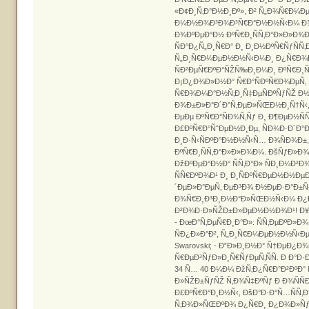
«Ð¢Ð¸Ñ‚Ð°Ð½Ð¸Ðº», Ð² Ñ„Ð¾Ñ€Ð¼Ðµ 
Ð¼Ð½Ð¾Ð³Ð¾Ð³Ñ€Ð°Ð½Ð½Ñ‹Ð¼ Ð¾
Ð¾ÐºÐµÐ°Ð½ ÐºÑ€Ð¸ÑÑ‚Ð°Ð»Ð»Ð¾Ð
ÑÐ°Ð¿Ñ„Ð¸Ñ€Ð° Ð¸ Ð¸Ð½ÐºÑ€ÑƒÑ
Ñ„Ð¸Ñ€Ð¼ÐµÐ½Ð½Ñ‹Ð¼Ð¸ Ð¿Ñ€Ð¾
ÑÐ²ÐµÑ€ÐºÐ°ÑŽÑ‰Ð¸Ð¼Ð¸ ÐºÑ€Ð¸Ñ
Ð¡Ð¿Ð¾Ð»Ð½Ð° Ñ€Ð°ÑÐºÑ€Ð¾ÐµÑ‚
Ñ€Ð¾Ð¼Ð°Ð½Ñ‚Ð¸Ñ‡ÐµÑÐºÑƒÑŽ Ð½
Ð¾Ð±Ð»Ð°Ð´Ð°Ñ‚ÐµÐ»ÑŒÐ½Ð¸Ñ†Ñ‹
ÐµÐµ ÐºÑ€Ð°ÑÐ¾Ñ‚Ñƒ Ð¸ Ð¶ÐµÐ½Ñ
Ð£ÐºÑ€Ð°ÑˆÐµÐ½Ð¸Ðµ, ÑÐ¾Ð·Ð´Ð°
Ð¸Ð·Ñ‹ÑÐºÐ°Ð½Ð½Ñ‹Ñ… Ð¾ÑÐ¾Ð±,
ÐºÑ€Ð¸ÑÑ‚Ð°Ð»Ð»Ð¾Ð¼. ÐšÑƒÐ»Ð
ÐžÐºÐµÐ°Ð½Ð° ÑÑ‚Ð°Ð» ÑÐ¸Ð¼Ð²Ð
ÑÑ€ÐºÐ¾Ð¹ Ð¸ Ð¸ÑÐºÑ€ÐµÐ½Ð½ÐµÐ
´ÐµÐ»Ð°ÐµÑ‚ ÐµÐ³Ð¾ Ð½ÐµÐ·Ð°Ð±Ñ
Ð¾Ñ€Ð¸Ð³Ð¸Ð½Ð°Ð»ÑŒÐ½Ñ‹Ð¼ Ð¿Ð
Ð²Ð¾Ð·Ð»ÑŽÐ±Ð»ÐµÐ½Ð½Ð¾Ð¹! Ð¥Ð°
- ÐœÐ°Ñ‚ÐµÑ€Ð¸Ð°Ð»: ÑÑ‚ÐµÐºÐ»Ð
ÑÐ¿Ð»Ð°Ð², Ñ„Ð¸Ñ€Ð¼ÐµÐ½Ð½Ñ‹Ðµ 
Swarovski; - Ð”Ð»Ð¸Ð½Ð° Ñ†ÐµÐ¿Ð¾Ñ
Ñ€ÐµÐ³ÑƒÐ»Ð¸Ñ€ÑƒÐµÑ‚ÑÑ. Ð Ð°Ð
34 Ñ… 40 Ð¼Ð¼ ÐžÑ‚Ð¿Ñ€Ð°Ð²ÐºÐ° 
Ð»ÑŽÐ±ÑƒÑŽ Ñ‚Ð¾Ñ‡ÐºÑƒ Ð Ð¾ÑÑÐ¸
Ð£ÐºÑ€Ð°Ð¸Ð½Ñ‹, ÐšÐ°Ð·Ð°Ñ…ÑÑ‚Ð
Ñ‚Ð¾Ð»ÑŒÐºÐ¾ Ð¿Ñ€Ð¸ Ð¿Ð¾Ð»Ñƒ