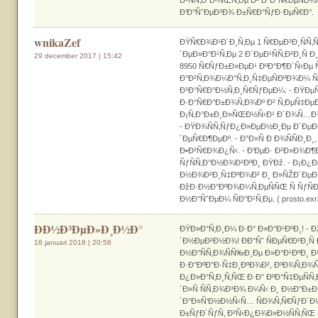
Ð’Ð°ÑˆÐµÐ³Ð¾ Ð±Ñ€Ð°ÑƒÐ·ÐµÑ€Ð°.
wnikaZef
ÐŸÑ€Ð¾Ð¹Ð´Ð¸Ñ‚Ðµ 1 Ñ€ÐµÐ³Ð¸ÑÑ‚Ñ
´ÐµÐ»Ð°Ð¹Ñ‚Ðµ 2 Ð´ÐµÐ¹ÑÑ‚Ð²Ð¸Ñ
29 december 2017 | 15:42
8950 Ñ€ÑƒÐ±Ð»ÐµÐ¹ ÐºÐ°Ð¶Ð´Ñ‹Ðµ Ñ
Ð°Ð²Ñ‚Ð¾Ð¼Ð°Ñ‚Ð¸Ñ‡ÐµÑÐºÐ¾Ð¼ 
Ð³Ð°Ñ€Ð°Ð½Ñ‚Ð¸Ñ€ÑƒÐµÐ¼: - ÐŸÐµ
Ð·Ð°Ñ€Ð°Ð±Ð¾Ñ‚Ð¾Ðº Ð² Ñ‚ÐµÑ‡ÐµÐ
Ð¡Ñ‚Ð°Ð±Ð¸Ð»ÑŒÐ½Ñ‹Ð¹ Ð´Ð¾Ñ…Ð¾Ð´
- ÐŸÐ¾ÑÑ‚ÑƒÐ¿Ð»ÐµÐ½Ð¸Ðµ Ð´ÐµÐ
´ÐµÑ€Ð¶ÐµÐº. - Ð”Ð»Ñ Ð Ð¾ÑÑÐ¸Ð¸,
Ð•Ð²Ñ€Ð¾Ð¿Ñ‹. - Ð‘ÐµÐ· Ð²Ð»Ð¾Ð¶
ÑƒÑÑ‚Ð°Ð½Ð¾Ð²ÐºÐ¸ ÐŸÐž. - Ð¡Ð
Ð½Ð¾Ð²Ð¸Ñ‡ÐºÐ¾Ð² Ð¸ Ð»ÑŽÐ´ÐµÐ¹
ÐžÐ·Ð½Ð°ÐºÐ¾Ð¼Ñ‚ÐµÑÑŒ Ñ ÑƒÑ
Ð½Ð°ÑˆÐµÐ¼ ÑÐ°Ð¹Ñ‚Ðµ. ( prosto.exra
ÐÐ½Ð³ÐµÐ»Ð¸Ð½Ð°
ÐŸÐ»Ð°Ñ‚Ð¸Ð¼ Ð·Ð° Ð»Ð°Ð¹ÐºÐ¸! - 
´Ð½ÐµÐ²Ð½Ð¾! ÐÐ°Ñˆ ÑÐµÑ€Ð²Ð¸Ñ
18 januari 2018 | 20:58
Ð½Ð°ÑÑ‚Ð¾ÑÑ‰Ð¸Ðµ Ð»Ð°Ð¹ÐºÐ¸ 
Ð·Ð°ÐºÐ°Ð·Ñ‡Ð¸ÐºÐ¾Ð², ÐºÐ¾Ñ‚Ð¾
Ð¿Ð»Ð°Ñ‚Ð¸Ñ‚ÑŒ Ð·Ð° ÐºÐ°Ñ‡ÐµÑ
´Ð»Ñ ÑÑ‚Ð¾Ð³Ð¾ Ð¼Ñ‹ Ð¸ Ð½Ð°Ð±
´Ð°Ð»Ñ‘Ð½Ð½Ñ‹Ñ… ÑÐ¾Ñ‚Ñ€ÑƒÐ´Ð
Ð±ÑƒÐ´ÑƒÑ‚ Ð²Ñ‹Ð¿Ð¾Ð»Ð½ÑÑ‚ÑŒ 