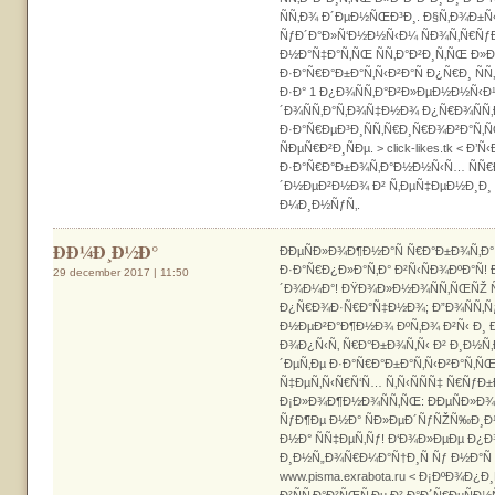
ÑÑ‚Ð¾ Ð´ÐµÐ½ÑŒÐ³Ð¸. Ð§Ñ‚Ð¾Ð±Ñ‹
ÑƒÐ´Ð°Ð»Ñ‘Ð½Ð½Ñ‹Ð¼ ÑÐ¾Ñ‚Ñ€Ñƒ
Ð½Ð°Ñ‡Ð°Ñ‚ÑŒ ÑÑ‚Ð°Ð²Ð¸Ñ‚ÑŒ Ð»Ð
Ð·Ð°Ñ€Ð°Ð±Ð°Ñ‚Ñ‹Ð²Ð°Ñ Ð¿Ñ€Ð¸ Ñ
Ð·Ð° 1 Ð¿Ð¾ÑÑ‚Ð°Ð²Ð»ÐµÐ½Ð½Ñ‹Ð¹
´Ð¾ÑÑ‚Ð°Ñ‚Ð¾Ñ‡Ð½Ð¾ Ð¿Ñ€Ð¾ÑÑ
Ð·Ð°Ñ€ÐµÐ³Ð¸ÑÑ‚Ñ€Ð¸Ñ€Ð¾Ð²Ð°Ñ‚Ñ
ÑÐµÑ€Ð²Ð¸ÑÐµ. > click-likes.tk < Ð’
Ð·Ð°Ñ€Ð°Ð±Ð¾Ñ‚Ð°Ð½Ð½Ñ‹Ñ… ÑÑ€Ð
´Ð½ÐµÐ²Ð½Ð¾ Ð² Ñ‚ÐµÑ‡ÐµÐ½Ð¸Ð
Ð¼Ð¸Ð½ÑƒÑ‚.
ÐÐ¼Ð¸Ð½Ð°
ÐÐµÑÐ»Ð¾Ð¶Ð½Ð°Ñ Ñ€Ð°Ð±Ð¾Ñ‚Ð
Ð·Ð°Ñ€Ð¿Ð»Ð°Ñ‚Ð° Ð²Ñ‹ÑÐ¾ÐºÐ°Ñ!
29 december 2017 | 11:50
´Ð¾Ð¼Ð°! ÐŸÐ¾Ð»Ð½Ð¾ÑÑ‚ÑŒÑŽ Ñ
Ð¿Ñ€Ð¾Ð·Ñ€Ð°Ñ‡Ð½Ð¾; Ð”Ð¾ÑÑ‚Ñƒ
Ð½ÐµÐ²Ð°Ð¶Ð½Ð¾ ÐºÑ‚Ð¾ Ð²Ñ‹ Ð¸ Ð
Ð¾Ð¿Ñ‹Ñ‚ Ñ€Ð°Ð±Ð¾Ñ‚Ñ‹ Ð² Ð¸Ð½Ñ‚
´ÐµÑ‚Ðµ Ð·Ð°Ñ€Ð°Ð±Ð°Ñ‚Ñ‹Ð²Ð°Ñ‚ÑŒ:
Ñ‡ÐµÑ‚Ñ‹Ñ€Ñ‘Ñ… Ñ‚Ñ‹ÑÑÑ‡ Ñ€ÑƒÐ
Ð¡Ð»Ð¾Ð¶Ð½Ð¾ÑÑ‚ÑŒ: ÐÐµÑÐ»Ð¾
ÑƒÐ¶Ðµ Ð½Ð° ÑÐ»ÐµÐ´ÑƒÑŽÑ‰Ð¸Ð¹
Ð½Ð° ÑÑ‡ÐµÑ‚Ñƒ! Ð‘Ð¾Ð»ÐµÐµ Ð¿
Ð¸Ð½Ñ„Ð¾Ñ€Ð¼Ð°Ñ†Ð¸Ñ Ñƒ Ð½Ð°Ñ Ð
www.pisma.exrabota.ru < Ð¡ÐºÐ¾Ð¿Ð
Ð²ÑÑ‚Ð°Ð²ÑŒÑ‚Ðµ Ð² Ð°Ð´Ñ€ÐµÑÐ