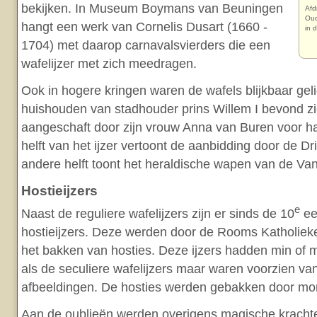
bekijken. In Museum Boymans van Beuningen
Afd
Oud
hangt een werk van Cornelis Dusart (1660 -
in 
1704) met daarop carnavalsvierders die een
wafelijzer met zich meedragen.
Ook in hogere kringen waren de wafels blijkbaar geli
huishouden van stadhouder prins Willem I bevond zic
aangeschaft door zijn vrouw Anna van Buren voor ha
helft van het ijzer vertoont de aanbidding door de D
andere helft toont het heraldische wapen van de Van
Hostieijzers
e
Naast de reguliere wafelijzers zijn er sinds de 10
ee
hostieijzers. Deze werden door de Rooms Katholieke
het bakken van hosties. Deze ijzers hadden min of 
als de seculiere wafelijzers maar waren voorzien van
afbeeldingen. De hosties werden gebakken door mo
Aan de oublieën werden overigens magische kracht