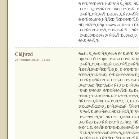
Ð·Ð°Ñ€Ð°Ð±Ð°Ñ‚Ñ‹Ð²Ð°Ñ Ð¿Ñ€Ð¸ Ñ
Ð·Ð° 1 Ð¿Ð¾ÑÑ‚Ð°Ð²Ð»ÐµÐ½Ð½Ñ‹Ð¹
´Ð¾ÑÑ‚Ð°Ñ‚Ð¾Ñ‡Ð½Ð¾ Ð¿Ñ€Ð¾ÑÑ
Ð·Ð°Ñ€ÐµÐ³Ð¸ÑÑ‚Ñ€Ð¸Ñ€Ð¾Ð²Ð°Ñ‚Ñ
ÑÐµÑ€Ð²Ð¸ÑÐµ. > www.vk-like.tk < Ð
Ð·Ð°Ñ€Ð°Ð±Ð¾Ñ‚Ð°Ð½Ð½Ñ‹Ñ… ÑÑ€Ð
´Ð½ÐµÐ²Ð½Ð¾ Ð² Ñ‚ÐµÑ‡ÐµÐ½Ð¸Ð
Ð¼Ð¸Ð½ÑƒÑ‚.
Cldjwzd
ÐœÑ‹ Ð¿Ð»Ð°Ñ‚Ð¸Ð¼ Ð·Ð° Ð»Ð°Ð¹ÐºÐ
ÐµÐ¶ÐµÐ´Ð½ÐµÐ²Ð½Ð¾! ÐÐ°Ñˆ ÑÐµ
25 februari 2018 | 21:44
´Ð¾ÑÑ‚Ð°Ð²Ð»ÑÐµÑ‚ Ð½Ð°ÑÑ‚Ð¾Ñ
Ñ„Ð¾Ñ‚Ð¾Ð³Ñ€Ð°Ñ„Ð¸Ð¸ Ð·Ð°ÐºÐ°Ð·
ÐºÐ¾Ñ‚Ð¾Ñ€Ñ‹Ðµ Ð³Ð¾Ñ‚Ð¾Ð²Ñ‹ Ð¿
ÐºÐ°Ñ‡ÐµÑÑ‚Ð²Ð¾. Ð˜Ð¼ÐµÐ½Ð½Ð¾ 
Ð½Ð°Ð±Ð¸Ñ€Ð°ÐµÐ¼ ÑƒÐ´Ð°Ð»Ñ‘Ð½
´Ð½Ð¸ÐºÐ¾Ð², ÐºÐ¾Ñ‚Ð¾Ñ€Ñ‹Ðµ Ð±
Ð²Ñ‹Ð¿Ð¾Ð»Ð½ÑÑ‚ÑŒ Ñ€Ð°Ð±Ð¾Ñ‚Ñ
ÑÑ‚Ð°Ð²Ð¸Ñ‚ÑŒ Ð»Ð°Ð¹ÐºÐ¸ Ð¸ Ð¿Ð
Ð´ÐµÐ½ÑŒÐ³Ð¸. Ð§Ñ‚Ð¾Ð±Ñ‹ ÑÑ‚Ð
´Ð°Ð»Ñ‘Ð½Ð½Ñ‹Ð¼ ÑÐ¾Ñ‚Ñ€ÑƒÐ´Ð
Ð½Ð°Ñ‡Ð°Ñ‚ÑŒ ÑÑ‚Ð°Ð²Ð¸Ñ‚ÑŒ Ð»Ð
Ð·Ð°Ñ€Ð°Ð±Ð°Ñ‚Ñ‹Ð²Ð°Ñ Ð¿Ñ€Ð¸ Ñ
Ð·Ð° 1 Ð¿Ð¾ÑÑ‚Ð°Ð²Ð»ÐµÐ½Ð½Ñ‹Ð¹
´Ð¾ÑÑ‚Ð°Ñ‚Ð¾Ñ‡Ð½Ð¾ Ð¿Ñ€Ð¾ÑÑ
Ð·Ð°Ñ€ÐµÐ³Ð¸ÑÑ‚Ñ€Ð¸Ñ€Ð¾Ð²Ð°Ñ‚Ñ