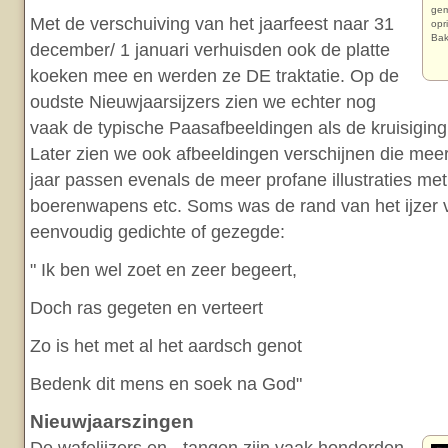
gem
Met de verschuiving van het jaarfeest naar 31
opr
Bak
december/ 1 januari verhuisden ook de platte
koeken mee en werden ze DE traktatie. Op de
oudste Nieuwjaarsijzers zien we echter nog
vaak de typische Paasafbeeldingen als de kruisigin
Later zien we ook afbeeldingen verschijnen die meer 
jaar passen evenals de meer profane illustraties met
boerenwapens etc. Soms was de rand van het ijzer 
eenvoudig gedichte of gezegde:
" Ik ben wel zoet en zeer begeert,
Doch ras gegeten en verteert
Zo is het met al het aardsch genot
Bedenk dit mens en soek na God"
Nieuwjaarszingen
De wafelijzers en - tangen zijn vaak honderden