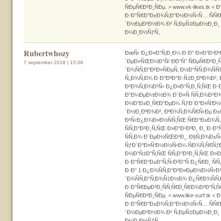
ÑÐµÑ€Ð²Ð¸ÑÐµ. > www.vk-likes.tk < 
Ð·Ð°Ñ€Ð°Ð±Ð¾Ñ‚Ð°Ð½Ð½Ñ‹Ñ… ÑÑ€Ð
´Ð½ÐµÐ²Ð½Ð¾ Ð² Ñ‚ÐµÑ‡ÐµÐ½Ð¸Ð
Ð¼Ð¸Ð½ÑƒÑ‚.
Rubertwhozy
ÐœÑ‹ Ð¿Ð»Ð°Ñ‚Ð¸Ð¼ Ð·Ð° Ð»Ð°Ð¹ÐºÐ
´ÐµÐ»ÑŒÐ½Ð°Ñ! ÐÐ°Ñˆ ÑÐµÑ€Ð²Ð¸
7 september 2018 | 15:06
´Ð¾ÑÑ‚Ð°Ð²Ð»ÑÐµÑ‚ Ð½Ð°ÑÑ‚Ð¾Ñ
Ñ„Ð¾Ñ‚Ð¾ Ð·Ð°ÐºÐ°Ð·Ñ‡Ð¸ÐºÐ¾Ð²,
Ð³Ð¾Ñ‚Ð¾Ð²Ñ‹ Ð¿Ð»Ð°Ñ‚Ð¸Ñ‚ÑŒ Ð·Ð
Ð˜Ð¼ÐµÐ½Ð½Ð¾ Ð´Ð»Ñ ÑÑ‚Ð¾Ð³Ð¾
Ð½Ð°Ð±Ð¸Ñ€Ð°ÐµÐ¼ ÑƒÐ´Ð°Ð»Ñ‘Ð½
´Ð½Ð¸ÐºÐ¾Ð², ÐºÐ¾Ñ‚Ð¾Ñ€Ñ‹Ðµ Ð±
Ð²Ñ‹Ð¿Ð¾Ð»Ð½ÑÑ‚ÑŒ Ñ€Ð°Ð±Ð¾Ñ‚Ñ
ÑÑ‚Ð°Ð²Ð¸Ñ‚ÑŒ Ð»Ð°Ð¹ÐºÐ¸ Ð¸ Ð·Ð
ÑÑ‚Ð¾ Ð´ÐµÐ½ÑŒÐ³Ð¸. Ð§Ñ‚Ð¾Ð±Ñ‹
ÑƒÐ´Ð°Ð»Ñ‘Ð½Ð½Ñ‹Ð¼ ÑÐ¾Ñ‚Ñ€Ñƒ
Ð½Ð°Ñ‡Ð°Ñ‚ÑŒ ÑÑ‚Ð°Ð²Ð¸Ñ‚ÑŒ Ð»Ð
Ð·Ð°Ñ€Ð°Ð±Ð°Ñ‚Ñ‹Ð²Ð°Ñ Ð¿Ñ€Ð¸ Ñ
Ð·Ð° 1 Ð¿Ð¾ÑÑ‚Ð°Ð²Ð»ÐµÐ½Ð½Ñ‹Ð¹
´Ð¾ÑÑ‚Ð°Ñ‚Ð¾Ñ‡Ð½Ð¾ Ð¿Ñ€Ð¾ÑÑ
Ð·Ð°Ñ€ÐµÐ³Ð¸ÑÑ‚Ñ€Ð¸Ñ€Ð¾Ð²Ð°Ñ‚Ñ
ÑÐµÑ€Ð²Ð¸ÑÐµ. > www.like-surf.tk <
Ð·Ð°Ñ€Ð°Ð±Ð¾Ñ‚Ð°Ð½Ð½Ñ‹Ñ… ÑÑ€Ð
´Ð½ÐµÐ²Ð½Ð¾ Ð² Ñ‚ÐµÑ‡ÐµÐ½Ð¸Ð
Ð¼Ð¸Ð½ÑƒÑ‚.