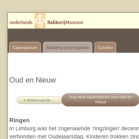
Calendarium
Bakkerij-encyclopedie
Colofon
Oud en Nieuw
Nog meer bakproducten voor Oud en
Gelukbrengende ...
Nieuw
Ringen
In Limburg was het zogenaamde ‘ringzingen' decenn
verbonden met Oudejaarsdag. Kinderen trokken zin