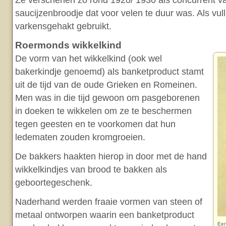
Ze verschenen zo rond 1920/ 1930 als concurrent v
saucijzenbroodje dat voor velen te duur was. Als vul
varkensgehakt gebruikt.
Roermonds wikkelkind
De vorm van het wikkelkind (ook wel
bakerkindje genoemd) als banketproduct stamt
uit de tijd van de oude Grieken en Romeinen.
Men was in die tijd gewoon om pasgeborenen
in doeken te wikkelen om ze te beschermen
tegen geesten en te voorkomen dat hun
ledematen zouden kromgroeien.
De bakkers haakten hierop in door met de hand
wikkelkindjes van brood te bakken als
geboortegeschenk.
Naderhand werden fraaie vormen van steen of
metaal ontworpen waarin een banketproduct
Een