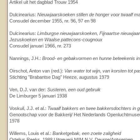
Artikel uit het dagblad Trouw 1954
Dulcinearius:
Nieuwjaarskoeken stillen de honger voor twaalf 
Consudel december 1955, nr. 96, 97 en 98
Dulcinearius:
Limburgse nieuwjaarskoeken, Fijnaartse nieuwjaar
Jezuskoeken en Waalse pattecons-cougnoux
Consudel januari 1966, nr. 273
Nannings, J.H.:
Brood- en gebakvormen en hunne beteekenis in 
Oirschot, Anton van (red.):
Van water tot wijn, van korsten tot pa
Stichting "Brabantse Dag" Heeze, augustus 1979
Ven, D.J. van der:
Susteren, een oud gebruik
De Limburger 5 januari 1938
Voskuil, J.J. et al.:
Twaalf bakkers en twee bakkersdochters in g
Genootschap voor de Bakkerij/ Het Nederlands Openluchtmu
1978
Willems, Louis et al.:
Banketgebak, een zoete zaligheid
Ortelius Reeks, 1988 Uitgeverij MIM N.V. Deurne/Antwerpen