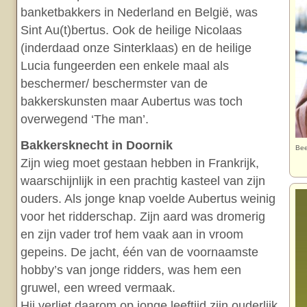
banketbakkers in Nederland en België, was
Sint Au(t)bertus. Ook de heilige Nicolaas
(inderdaad onze Sinterklaas) en de heilige
Lucia fungeerden een enkele maal als
beschermer/ beschermster van de
bakkerskunsten maar Aubertus was toch
overwegend ‘The man’.
Bakkersknecht in Doornik
Bee
Zijn wieg moet gestaan hebben in Frankrijk,
waarschijnlijk in een prachtig kasteel van zijn
ouders. Als jonge knap voelde Aubertus weinig
voor het ridderschap. Zijn aard was dromerig
en zijn vader trof hem vaak aan in vroom
gepeins. De jacht, één van de voornaamste
hobby’s van jonge ridders, was hem een
gruwel, een wreed vermaak.
Hij verliet daarom op jonge leeftijd zijn ouderlijk