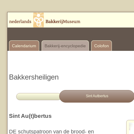
Calendarium
Bakkerij-encyclopedie
Colofon
Bakkersheiligen
Sint Autbertus
Sint Au(t)bertus
DE schutspatroon van de brood- en