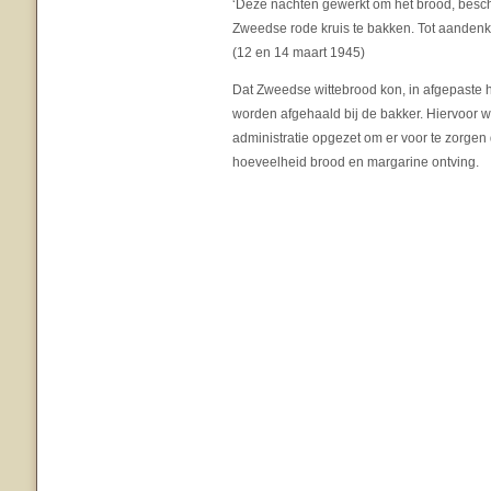
‘Deze nachten gewerkt om het brood, besch
Zweedse rode kruis te bakken. Tot aandenk
(12 en 14 maart 1945)
Dat Zweedse wittebrood kon, in afgepaste 
worden afgehaald bij de bakker. Hiervoor 
administratie opgezet om er voor te zorgen d
hoeveelheid brood en margarine ontving.