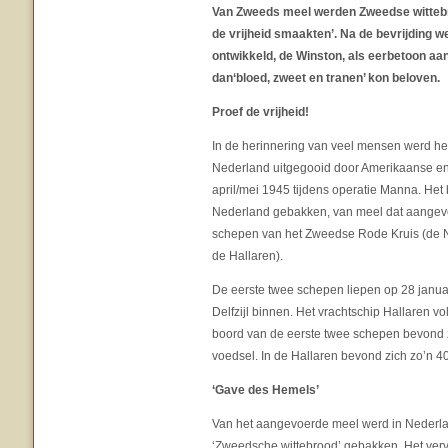
Van Zweeds meel werden Zweedse witteb
de vrijheid smaakten’. Na de bevrijding w
ontwikkeld, de Winston, als eerbetoon aa
dan‘bloed, zweet en tranen’ kon beloven.
Proef de vrijheid!
In de herinnering van veel mensen werd h
Nederland uitgegooid door Amerikaanse e
april/mei 1945 tijdens operatie Manna. Het
Nederland gebakken, van meel dat aangevo
schepen van het Zweedse Rode Kruis (de N
de Hallaren).
De eerste twee schepen liepen op 28 janu
Delfzijl binnen. Het vrachtschip Hallaren vol
boord van de eerste twee schepen bevond 
voedsel. In de Hallaren bevond zich zo’n 4
‘Gave des Hemels’
Van het aangevoerde meel werd in Nederla
‘Zweedsche wittebrood’ gebakken. Het verv