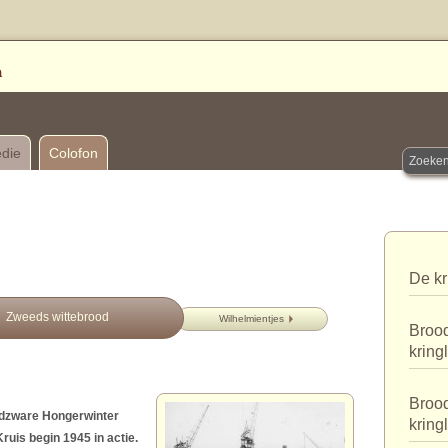
edie
Colofon
De kr
Zweeds wittebrood
Wilhelmientjes
Brood
kring
Brood
odzware Hongerwinter
kring
uis begin 1945 in actie.