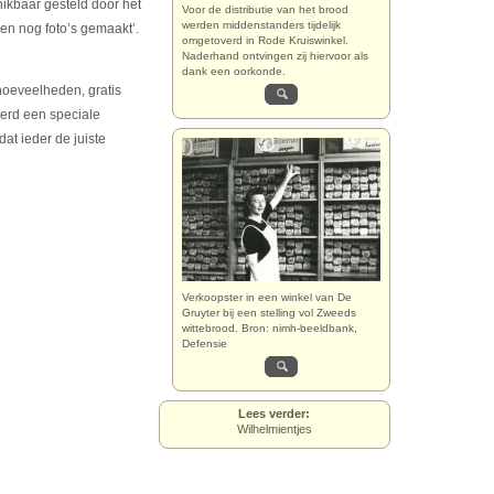
ikbaar gesteld door het
Voor de distributie van het brood
werden middenstanders tijdelijk
en nog foto’s gemaakt’.
omgetoverd in Rode Kruiswinkel.
Naderhand ontvingen zij hiervoor als
dank een oorkonde.
hoeveelheden, gratis
werd een speciale
at ieder de juiste
Verkoopster in een winkel van De
Gruyter bij een stelling vol Zweeds
wittebrood. Bron: nimh-beeldbank,
Defensie
Lees verder:
Wilhelmientjes