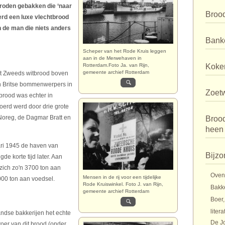
roden gebakken die ‘naar
Broo
erd een luxe vlechtbrood
n de man die niets anders
Bank
Scheper van het Rode Kruis leggen
aan in de Merwehaven in
Rotterdam.Foto Ja. van Rijn,
Koker
gemeente archief Rotterdam
et Zweeds witbrood boven
n Britse bommenwerpers in
Zoet
 brood was echter in
erd werd door drie grote
oreg, de Dagmar Bratt en
Broo
heen
ari 1945 de haven van
Bijzo
gde korte tijd later. Aan
zich zo'n 3700 ton aan
Oven
Mensen in de rij voor een tijdelijke
000 ton aan voedsel.
Rode Kruiswinkel. Foto J. van Rijn,
Bakk
gemeente archief Rotterdam
Boer,
litera
ndse bakkerijen het echte
De J
oer van dit brood (onder