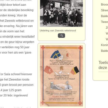
Brood
ijkt door tekort aan
or de stedelijke bevolking
Stre
anden kreeg. Voor de
Bakk
het Zweeds wittebrood en
Twee
ke ervaring. Na járen van
Z
Uitdeling van Zweeds wittebrood
in de vorm van het
W
eindelijk weer kwalitatief
W
en de geur bijna vergeten
Konin
 vertelden nog 50 jaar
Bakk
e voor hen als een 'gave
Toeli
deze 
or Sala schreef hierover
wege het Zweedse roode
00 gram brood per persoon
14 jaar 125 gram
r 20 febr. ingeleverd