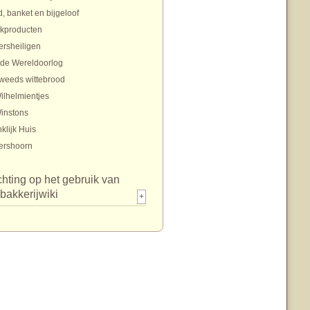
, banket en bijgeloof
ekproducten
ersheiligen
de Wereldoorlog
weeds wittebrood
ilhelmientjes
instons
klijk Huis
ershoorn
chting op het gebruik van
bakkerijwiki
+