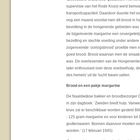
supervisie van het Rode Kruis) werd bemoeil
transportcapaciteit. Daardoor duurde het vo
nog een maand voordat men dit brood in h
bevolking in de hongerende gebieden was 
de bijgeleverde margarine een onvergetelij
bezetting en slechte voeding onder andere 
zogenoemde ‘oorlogsbrood’ proefde men nu 
goed brood. Brood waarvan men de smaak 
was. De overlevenden van de Hongerwinter
later enthousiast over deze voedselhulp, di
des hemels' uit de 'lucht' kwam vallen.
Brood en een pakje margarine
De Naaldwijkse bakker en broodbezorger C
in zijn dagboek: ‘Zweden biedt hulp. Van
kruis zal er beschikbaar worden gesteld 8
- 125 gram margarine en voor kinderen tot 
grutterswaren. Bonnen daarvoor moeten voo
worden.’ (17 februari 1945)