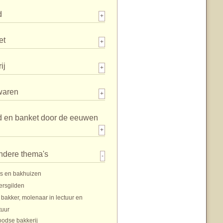
d
+
et
+
ij
+
waren
+
d en banket door de eeuwen
+
ndere thema's
-
s en bakhuizen
ersgilden
 bakker, molenaar in lectuur en
tuur
oodse bakkerij