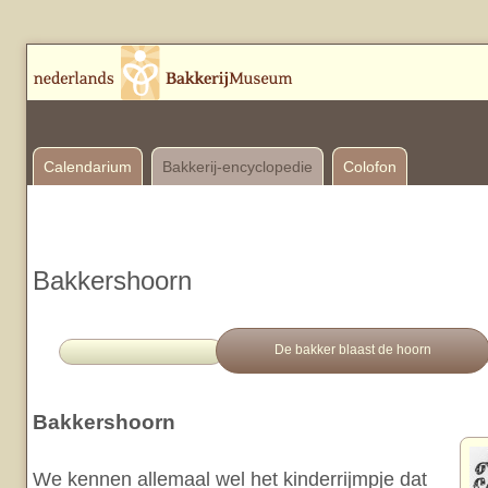
Calendarium
Bakkerij-encyclopedie
Colofon
Bakkershoorn
De bakker blaast de hoorn
Bakkershoorn
We kennen allemaal wel het kinderrijmpje dat