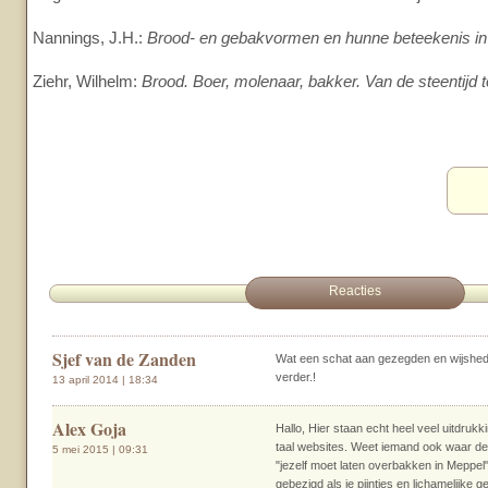
Nannings, J.H.:
Brood- en gebakvormen en hunne beteekenis in 
Ziehr, Wilhelm:
Brood. Boer, molenaar, bakker. Van de steentijd t
Reacties
Sjef van de Zanden
Wat een schat aan gezegden en wijshede
verder.!
13 april 2014 | 18:34
Alex Goja
Hallo, Hier staan echt heel veel uitdrukk
taal websites. Weet iemand ook waar de
5 mei 2015 | 09:31
"jezelf moet laten overbakken in Meppel
gebezigd als je pijntjes en lichamelijke 