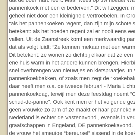
dat de boel marcheert. Maar wees op uw hoede! W
pannenkoek met een ei bederven.” Dit wil zeggen: 
geheel niet door een kleinigheid vertroebelen. In G
“als het pannenkoeken regent, dan zijn mijn schote
betekent: als het hoeden regent zal er nooit eens ee
vallen. Uit de Zaanstreek komt een merkwaardig 
dat als volgt luidt: “Ze kennen mekaar met een war
Dit betekent: ze wonen zo dichtbij elkaar dat ze ee
ene huis warm in het andere kunnen brengen. Hierbi
snel overbrengen van nieuwtjes en kletspraatjes. In 
pannenkoekbakken, of zoals men zegt de “koekebak”
daar heeft men o.a. de tweede februari - Maria Lichtm
pannenkoekdag, terwijl men deze feestdag noemt “
schud-de-panne”. Ook kent men er het volgende gez
geen vrouwke zo arm of ze maakt er haar panneke w
Nederland is echter de Vastenavond , evenals in ver
graafschappen in Engeland, DE pannenkoekavond.
de vrouw het smeuïge “bereursel” sissend in de koek