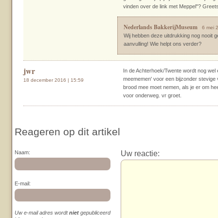
vinden over de link met Meppel"? Greets
Nederlands BakkerijMuseum
6 mei 
Wij hebben deze uitdrukking nog nooit g
aanvulling! Wie helpt ons verder?
jwr
In de Achterhoek/Twente wordt nog wel 
meememen' voor een bijzonder stevige v
18 december 2016 | 15:59
brood mee moet nemen, als je er om hee
voor onderweg. vr groet.
Reageren op dit artikel
Uw reactie:
Naam:
E-mail:
Uw e-mail adres wordt
niet
gepubliceerd