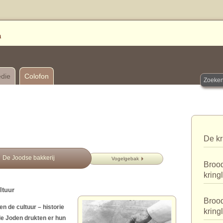
edie
Colofon
De kr
De Joodse bakkerij
Vogelgebak
Brood
kring
ltuur
Brood
n de cultuur – historie
kring
de Joden drukten er hun