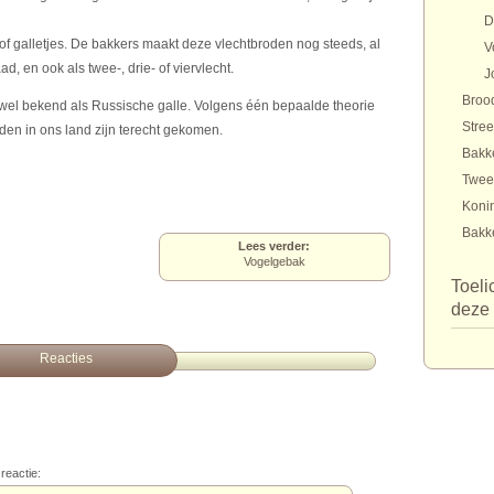
D
n of galletjes. De bakkers maakt deze vlechtbroden nog steeds, al
V
 en ook als twee-, drie- of viervlecht.
J
Brood
wel bekend als Russische galle. Volgens één bepaalde theorie
Stre
den in ons land zijn terecht gekomen.
Bakk
Twee
Konin
Bakk
Lees verder:
Vogelgebak
Toeli
deze 
Reacties
reactie: