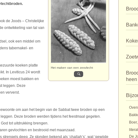
vlechtbroden.
Broo
ok de Joods – Christelijke
Bank
de ontwikkeling van tal van
Koker
dsel, ook een middel om
jdens tabernakel- en
Zoet
gezuurde koeken platte
Het maken van een zesvlecht
kt. In Leviticus 24 wordt
Broo
koeken moest bakken en
heen
st leggen. Deze
n ververst.
Bijzo
Oven
 gewoonte om aan het begin van de Sabbat twee broden op een
Bakk
te leggen. Deze broden werden tijdens het feestmaal gegeten.
Boer,
od tot uitdrukking brengen.
litera
waren gevlochten en bestrooid met maanzaad.
De J
strengels deeg. Ze stonden bekend als ‘challah’s’, wat ‘gewijde