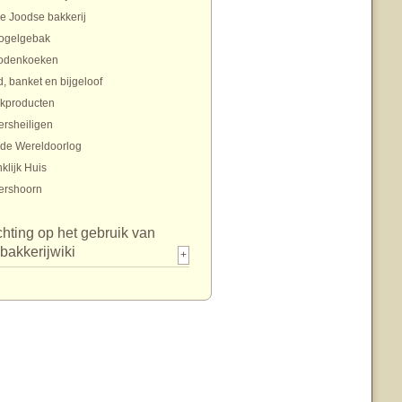
e Joodse bakkerij
ogelgebak
odenkoeken
, banket en bijgeloof
ekproducten
ersheiligen
de Wereldoorlog
klijk Huis
ershoorn
chting op het gebruik van
bakkerijwiki
+