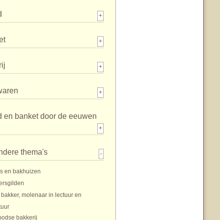
d
+
et
+
ij
+
waren
+
d en banket door de eeuwen
+
ndere thema's
-
s en bakhuizen
ersgilden
 bakker, molenaar in lectuur en
tuur
oodse bakkerij