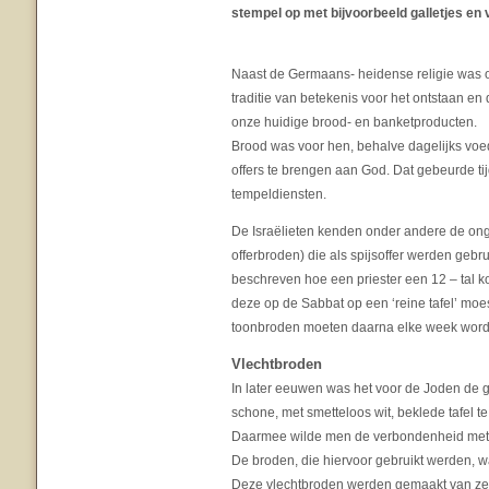
stempel op met bijvoorbeeld galletjes en 
Naast de Germaans- heidense religie was o
traditie van betekenis voor het ontstaan en 
onze huidige brood- en banketproducten.
Brood was voor hen, behalve dagelijks voe
offers te brengen aan God. Dat gebeurde ti
tempeldiensten.
De Israëlieten kenden onder andere de on
offerbroden) die als spijsoffer werden gebrui
beschreven hoe een priester een 12 – tal 
deze op de Sabbat op een ‘reine tafel’ moe
toonbroden moeten daarna elke week worde
Vlechtbroden
In later eeuwen was het voor de Joden de
schone, met smetteloos wit, beklede tafel 
Daarmee wilde men de verbondenheid met G
De broden, die hiervoor gebruikt werden, 
Deze vlechtbroden werden gemaakt van zes 