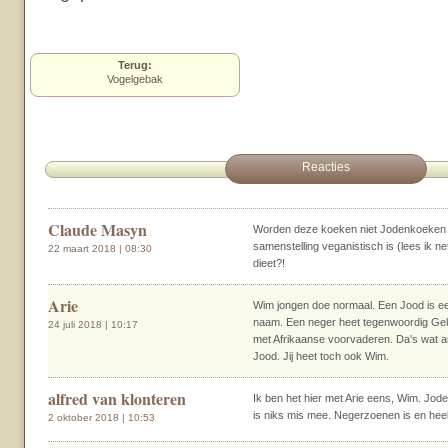
Terug:
Vogelgebak
Reacties
Claude Masyn
Worden deze koeken niet Jodenkoeken
samenstelling veganistisch is (lees ik n
22 maart 2018 | 08:30
dieet?!
Arie
Wim jongen doe normaal. Een Jood is e
naam. Een neger heet tegenwoordig Ge
24 juli 2018 | 10:17
met Afrikaanse voorvaderen. Da's wat a
Jood. Jij heet toch ook Wim.
alfred van klonteren
Ik ben het hier met Arie eens, Wim. Jo
is niks mis mee. Negerzoenen is en heel
2 oktober 2018 | 10:53