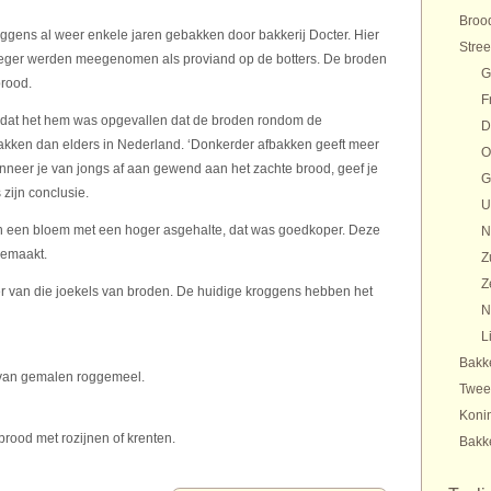
Brood
gens al weer enkele jaren gebakken door bakkerij Docter. Hier
Stre
roeger werden meegenomen als proviand op de botters. De broden
G
brood.
F
dat het hem was opgevallen dat de broden rondom de
D
akken dan elders in Nederland. ‘Donkerder afbakken geeft meer
O
nneer je van jongs af aan gewend aan het zachte brood, geef je
G
 zijn conclusie.
U
 een bloem met een hoger asgehalte, dat was goedkoper. Deze
N
gemaakt.
Z
Z
r van die joekels van broden. De huidige kroggens hebben het
N
L
Bakk
van gemalen roggemeel.
Twee
Konin
brood met rozijnen of krenten.
Bakk