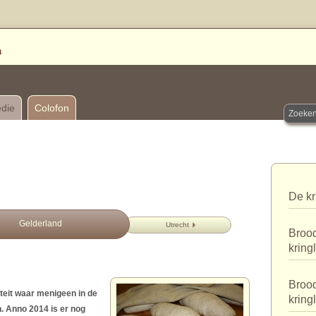
edie
Colofon
De kr
Gelderland
Utrecht
Brood
kring
Brood
teit waar menigeen in de
kring
n. Anno 2014 is er nog