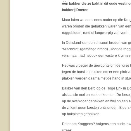
één bakker die ze bakt in dit oude vesting-
bakkerij Docter.
Maar laten we eerst eens nader op die Krog
waren broden die gebakken waren van een
roggebloem, rond of langwerpig van vorm.
In Duitsland stonden dit soort broden van
‘Mischbrot’ (gemengd brood). Door de rogge
vers maar had het ook een vastere kruimstr
Het was vroeger de gewoonte om de forse b
tegen de borst te drukken om er een plak va
plakken werden daarna met de hand in stu
Bakker Van den Berg op de Hoge Enk in Doo
als laatste met en zonder krenten. De fors
op de ovenvloer gebakken en wel op een z
de zijkant geen korsten ontstonden. Elder
op bakplaten gebakken.
De naam Kroggens? Volgens een oude inwon
streek.