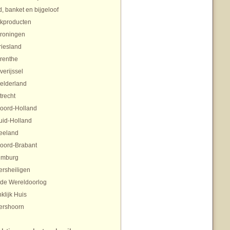
, banket en bijgeloof
ekproducten
roningen
riesland
renthe
verijssel
elderland
trecht
oord-Holland
uid-Holland
eeland
oord-Brabant
imburg
ersheiligen
de Wereldoorlog
klijk Huis
ershoorn