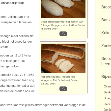
 en visserijstadje:
Broo
gens zelf ingaan. Het
Bank
Voorbereidingen voor het maken van
 mengsel van tarwe- en
Elburger Kroggens door bakker Docter
in Elburg 2014
Koker
 gemengd meel bekend als
 bleef het brood langer
Zoet
uctuur.
roden van 2 tot 2 ½ kg
Broo
n af te snijden. De
heen
kken gebroken.
rnspijk bakte ze in 1969
Bijzo
Het eindresultaat: joekels van
e jongens werden toen nog
kroggens. Foto's: bakkerij Docter,
Elburg, 2014
odanige manier dat er aan
Oven
s werden de broden ook wel
Bakk
Boer,
litera
er van Doornspijk was dit vroeger het woord voor rogge in de
De J