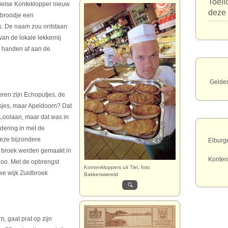
Toeli
Tielse Konteklopper nieuw
deze 
 broodje een
es. De naam zou ontstaan
an de lokale lekkernij
 handen af aan de
Gelde
ren zijn Echoputjes, de
isjes, maar Apeldoorn? Dat
 Loolaan, maar dat was in
dering in met de
Deze bijzondere
Elburg
e broek werden gemaakt in
Konten
Loo. Met de opbrengst
Kontenkloppers uit Tiel, foto
we wijk Zuidbroek
Bakkerswereld
, gaat prat op zijn