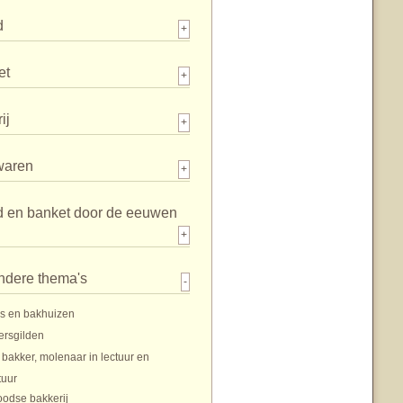
d
+
et
+
ij
+
waren
+
d en banket door de eeuwen
+
ndere thema's
-
s en bakhuizen
ersgilden
 bakker, molenaar in lectuur en
tuur
oodse bakkerij