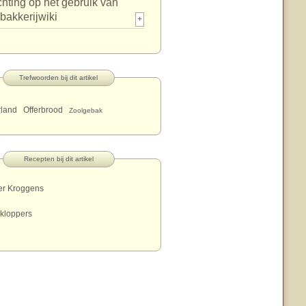
chting op het gebruik van
bakkerijwiki
+
Trefwoorden bij dit artikel
rland
Offerbrood
Zoolgebak
Recepten bij dit artikel
er Kroggens
kloppers