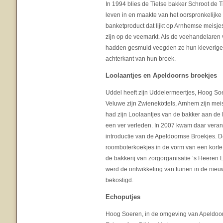
In 1994 blies de Tielse bakker Schroot de 
leven in en maakte van het oorspronkelijke
banketproduct dat lijkt op Arnhemse meisj
zijn op de veemarkt. Als de veehandelaren v
hadden gesmuld veegden ze hun kleverige
achterkant van hun broek.
Loolaantjes en Apeldoorns broekjes
Uddel heeft zijn Uddelermeertjes, Hoog Soe
Veluwe zijn Zwieneköttels, Arnhem zijn me
had zijn Loolaantjes van de bakker aan de
een ver verleden. In 2007 kwam daar veran
introductie van de Apeldoornse Broekjes. 
roomboterkoekjes in de vorm van een kort
de bakkerij van zorgorganisatie ’s Heeren 
werd de ontwikkeling van tuinen in de nieu
bekostigd.
Echoputjes
Hoog Soeren, in de omgeving van Apeldoorn