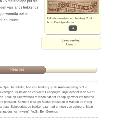
n 75 meter diepe put die
rden van langs trekkende
egenwoordig ook in
Uddelermeertjes van bakkerij Vonk,
ij Keurhorst.
bron Oud Apeldoorn
Lees verder:
Utrecht
Reacties
jn Opa, Jan Muller, had een bakkerij op de Arnhemseweg 509 in
ekbergen. Hij bakte en verkocht Echoputjes, mijn favoriet in de 50-er
ren. Leuk op jullie website te lezen dat het Echoputje weer z'n rentree
eft gemaakt. Bezocht onlangs Bakkerijmuseum in Hattem en vroeg
ar naar Echoputjes, de bakker daar had er nooit van gehoord. Maar
staat dus toch (weer)! Vr.Gr. Ben Berends