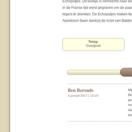
Echoputjes. Dit koekje is vernoemd naar ee
in de Franse tijd werd gegraven om de paa
legers te drenken. De Echoputjes maken t
Apeldoorn faam dankzij de inzet van Bakker
Terug:
Overijssel
Ben Berends
Mi
Be
4 januari 2017 | 13:19
ja
he
da
be