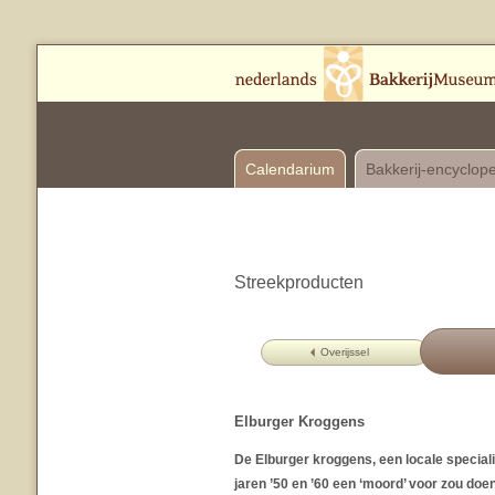
Calendarium
Bakkerij-encyclop
Streekproducten
Overijssel
Elburger Kroggens
De Elburger kroggens, een locale speciali
jaren ’50 en ’60 een ‘moord’ voor zou doe