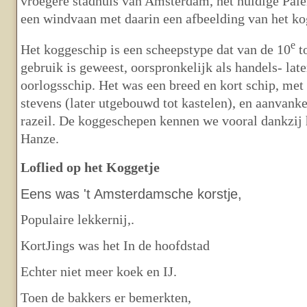
vroegere stadhuis van Amsterdam, het huidige Palei
een windvaan met daarin een afbeelding van het ko
e
Het koggeschip is een scheepstype dat van de 10
to
gebruik is geweest, oorspronkelijk als handels- late
oorlogsschip. Het was een breed en kort schip, me
stevens (later utgebouwd tot kastelen), en aanvank
razeil. De koggeschepen kennen we vooral dankzij 
Hanze.
Loflied op het Koggetje
Eens was 't Amsterdamsche korstje,
Populaire lekkernij,.
KortJings was het
In
de hoofdstad
Echter niet meer koek en IJ.
Toen de bakkers er bemerkten,