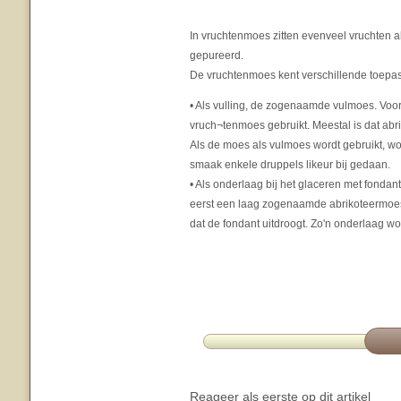
In vruchtenmoes zitten evenveel vruchten a
gepureerd.
De vruchtenmoes kent verschillende toepa
• Als vulling, de zogenaamde vulmoes. Voor
vruch¬tenmoes gebruikt. Meestal is dat a
Als de moes als vulmoes wordt gebruikt, w
smaak enkele druppels likeur bij gedaan.
• Als onderlaag bij het glaceren met fondan
eerst een laag zogenaamde abrikoteermoes
dat de fondant uitdroogt. Zo'n onderlaag wo
Reageer als eerste op dit artikel