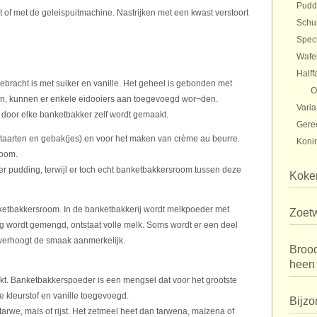
Pudd
 of met de geleispuitmachine. Nastrijken met een kwast verstoort
Schu
Spec
Wafe
Halff
bracht is met suiker en vanille. Het geheel is gebonden met
O
gen, kunnen er enkele eidooiers aan toegevoegd wor¬den.
Varia
 door elke banketbakker zelf wordt gemaakt.
Gere
 taarten en gebak(jes) en voor het maken van crème au beurre.
Konin
room.
r pudding, terwijl er toch echt banketbakkersroom tussen deze
Koker
nketbakkersroom. In de banketbakkerij wordt melkpoeder met
Zoet
ding wordt gemengd, ontstaat volle melk. Soms wordt er een deel
verhoogt de smaak aanmerkelijk.
Broo
heen
kt. Banketbakkerspoeder is een mengsel dat voor het grootste
e kleurstof en vanille toegevoegd.
Bijzo
arwe, maïs of rijst. Het zetmeel heet dan tarwena, maïzena of