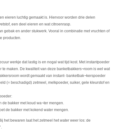
en eieren luchtig gemaakt is. Hiervoor worden drie delen
etstof, een deel eieren en wat citroenrasp.
an gebak en ander stukwerk. Vooral in combinatie met vruchten of
e producten.
ur werkje dat lastig is en nogal wat tijd kost. Met instantpoeder
 te maken. De kwaliteit van deze banketbakkers¬room is wel wat
etbakkersroom wordt gemaakt van instant- banketbak¬kerspoeder
eld (= beschadigd) zetmeel, melkpoeder, suiker, gele kleurstof en
spoeder:
an de bakker met koud wa¬ter mengen.
oet de bakker met kokend water mengen.
ij het bewaren laat het zetmeel het water weer los: de
’.