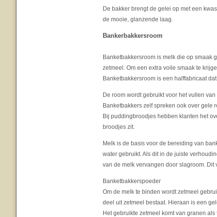
De bakker brengt de gelei op met een kwast
de mooie, glanzende laag.
Bankerbakkersroom
Banketbakkersroom is melk die op smaak ge
zetmeel. Om een extra voile smaak te krij
Banketbakkersroom is een halffabricaat dat
De room wordt gebruikt voor het vullen van
Banketbakkers zelf spreken ook over gele 
Bij puddingbroodjes hebben klanten het ove
broodjes zit.
Melk is de basis voor de bereiding van ba
water gebruikt. Als dit in de juiste verhou
van de melk vervangen door slagroom. Dit 
Banketbakkerspoeder
Om de melk te binden wordt zetmeel gebrui
deel uit zetmeel bestaat. Hieraan is een gel
Het gebruikte zetmeel komt van granen als t