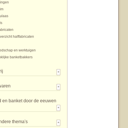
ingen
im
ulaas
ls
abricaten
verzicht halffabricaten
edschap en werktuigen
klijke banketbakkers
ij
+
waren
+
d en banket door de eeuwen
+
ndere thema's
+