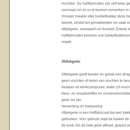
vruchten. De halffabricaten zijn zelf weer g
voorraad om ze zo te kunnen verwerken in k
Vroeger maakte elke banketbakker deze hal
fabriek, omdat het gemakkelijker en vaak 
afdekgelei, marsepein en fondant. Enkele 
halffabricaten behoren ook banketbakkersr
maakt.
Afdekgelei
Afdekgelei geeft taarten en gebak een droge
geen vruchten of delen van vruchten te be
bestaan uit abrikozenpuree, water (of vruch
kleur- en smaakstoffen en conserveermiddel
gelei zal zijn.
Verwerking en toepassing
Afdekgelei is een halffabricaat dat een bak
gebruiken. Voor gebruik slapt de bakker de
de kook. Als de hete gelei afkoelt, geleert 