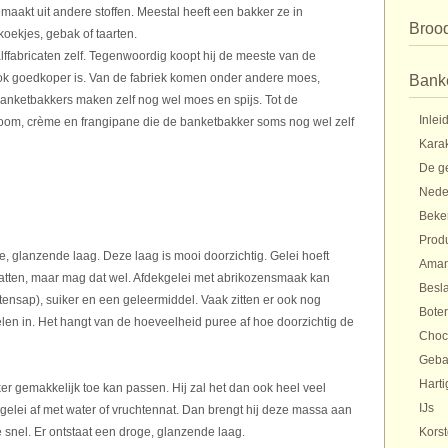
emaakt uit andere stoffen. Meestal heeft een bakker ze in
Broo
oekjes, gebak of taarten.
ffabricaten zelf. Tegenwoordig koopt hij de meeste van de
ook goedkoper is. Van de fabriek komen onder andere moes,
Bank
banketbakkers maken zelf nog wel moes en spijs. Tot de
Inlei
oom, crème en frangipane die de banketbakker soms nog wel zelf
Karak
De g
Nede
Beke
Prod
, glanzende laag. Deze laag is mooi doorzichtig. Gelei hoeft
Aman
vatten, maar mag dat wel. Afdekgelei met abrikozensmaak kan
Besl
tensap), suiker en een geleermiddel. Vaak zitten er ook nog
Bote
en in. Het hangt van de hoeveelheid puree af hoe doorzichtig de
Choc
Gebak
Harti
ker gemakkelijk toe kan passen. Hij zal het dan ook heel veel
IJs
 gelei af met water of vruchtennat. Dan brengt hij deze massa aan
ze snel. Er ontstaat een droge, glanzende laag.
Kors