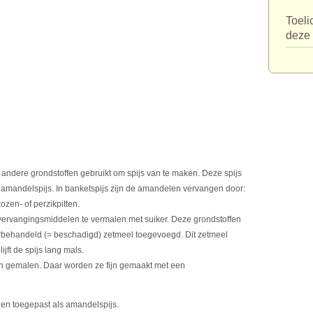
Toeli
deze 
ndere grondstoffen gebruikt om spijs van te maken. Deze spijs
amandelspijs. In banketspijs zijn de amandelen vervangen door:
zen- of perzikpitten.
ervangingsmiddelen te vermalen met suiker. Deze grondstoffen
orbehandeld (= beschadigd) zetmeel toegevoegd. Dit zetmeel
ijft de spijs lang mals.
fijn gemalen. Daar worden ze fijn gemaakt met een
den toegepast als amandelspijs.