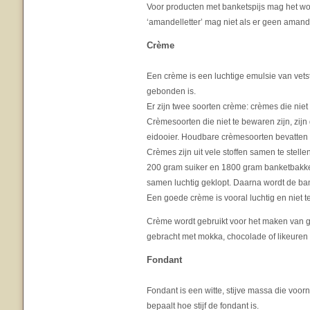
Voor producten met banketspijs mag het woo
‘amandelletter’ mag niet als er geen amandel
Crème
Een crème is een luchtige emulsie van vetst
gebonden is.
Er zijn twee soorten crème: crèmes die nie
Crèmesoorten die niet te bewaren zijn, zijn
eidooier. Houdbare crèmesoorten bevatten 
Crèmes zijn uit vele stoffen samen te stelle
200 gram suiker en 1800 gram banketbakke
samen luchtig geklopt. Daarna wordt de b
Een goede crème is vooral luchtig en niet t
Crème wordt gebruikt voor het maken van g
gebracht met mokka, chocolade of likeuren 
Fondant
Fondant is een witte, stijve massa die voo
bepaalt hoe stijf de fondant is.