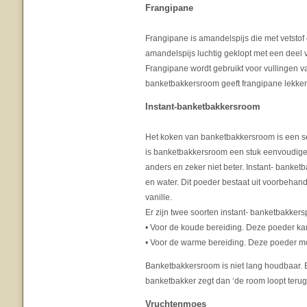
Frangipane
Frangipane is amandelspijs die met vetstof 
amandelspijs luchtig geklopt met een deel v
Frangipane wordt gebruikt voor vullingen v
banketbakkersroom geeft frangipane lekker
Instant-banketbakkersroom
Het koken van banketbakkersroom is een secu
is banketbakkersroom een stuk eenvoudiger
anders en zeker niet beter. Instant- bank
en water. Dit poeder bestaat uit voorbehand
vanille.
Er zijn twee soorten instant- banketbakker
• Voor de koude bereiding. Deze poeder k
• Voor de warme bereiding. Deze poeder m
Banketbakkersroom is niet lang houdbaar. B
banketbakker zegt dan ‘de room loopt terug
Vruchtenmoes