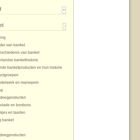
d
+
et
-
ding
ter van banket
eschiedenis van banket
rlandse bankethistorie
nde banketproducten en hun historie
uctgroepen
delwerk en marsepein
ag
rdeegproducten
olade en bonbons
jes en taarten
g banket
tdeegproducten