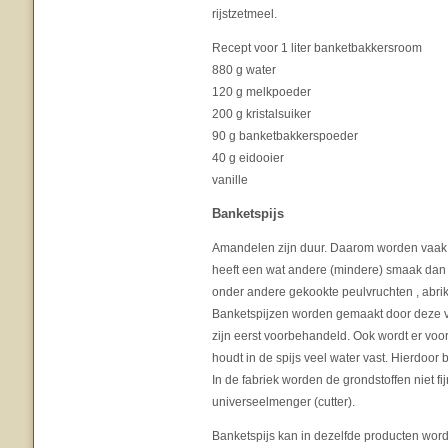
rijstzetmeel.
Recept voor 1 liter banketbakkersroom
880 g water
120 g melkpoeder
200 g kristalsuiker
90 g banketbakkerspoeder
40 g eidooier
vanille
Banketspijs
Amandelen zijn duur. Daarom worden vaak a
heeft een wat andere (mindere) smaak dan 
onder andere gekookte peulvruchten , abriko
Banketspijzen worden gemaakt door deze v
zijn eerst voorbehandeld. Ook wordt er vo
houdt in de spijs veel water vast. Hierdoor bl
In de fabriek worden de grondstoffen niet 
universeelmenger (cutter).
Banketspijs kan in dezelfde producten wor