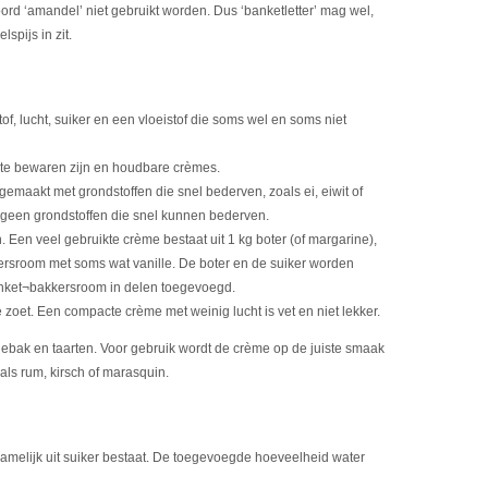
rd ‘amandel’ niet gebruikt worden. Dus ‘banketletter’ mag wel,
spijs in zit.
of, lucht, suiker en een vloeistof die soms wel en soms niet
t te bewaren zijn en houdbare crèmes.
 gemaakt met grondstoffen die snel bederven, zoals ei, eiwit of
geen grondstoffen die snel kunnen bederven.
n. Een veel gebruikte crème bestaat uit 1 kg boter (of margarine),
rsroom met soms wat vanille. De boter en de suiker worden
anket¬bakkersroom in delen toegevoegd.
e zoet. Een compacte crème met weinig lucht is vet en niet lekker.
ebak en taarten. Voor gebruik wordt de crème op de juiste smaak
als rum, kirsch of marasquin.
rnamelijk uit suiker bestaat. De toegevoegde hoeveelheid water