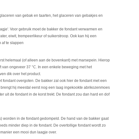
glaceren van gebak en taarten, het glaceren van gebakjes en
aagje'. Voor gebruik moet de bakker de fondant verwarmen en
ter, eiwit, trempeerlikeur of suikerstroop. Ook kan hij een
 af te slappen
erst helemaal (of alleen aan de bovenkant) met marsepein. Hierop
eft van ongeveer 37 °C. In een enkele beweging met het
ven dik over het product.
 fondant overgoten. De bakker zal ook hier de fondant met een
t brengt hij meestal eerst nog een laag ingekookte abrikozenmoes
er uit de fondant in de korst trekt. De fondant zou dan hard en dof
es) worden in de fondant gedompeld. De hand van de bakker gaat
teeds minder diep in de fondant. De overtollige fondant wordt zo
e manier een mooi dun laagje over.