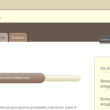
edie
Colofon
De kr
verzicht halffabricaten
Brood
kring
Brood
kring
. Het zijn geen gewone grondstoffen zoals bloem, suiker of