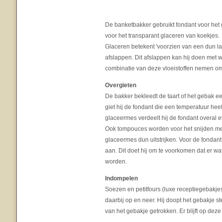
De banketbakker gebruikt fondant voor het 
voor het transparant glaceren van koekjes.
Glaceren betekent 'voorzien van een dun l
afslappen. Dit afslappen kan hij doen met wa
combinatie van deze vloeistoffen nemen om
Overgieten
De bakker bekleedt de taart of het gebak e
giet hij de fondant die een temperatuur he
glaceermes verdeelt hij de fondant overal e
Ook tompouces worden voor het snijden met
glaceermes dun uitstrijken. Voor de fondan
aan. Dit doet hij om te voorkomen dat er wat
worden.
Indompelen
Soezen en petitfours (luxe receptiegebakj
daarbij op en neer. Hij doopt het gebakje s
van het gebakje getrokken. Er blijft op dez