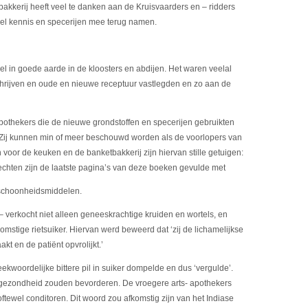
bakkerij heeft veel te danken aan de Kruisvaarders en – ridders
eel kennis en specerijen mee terug namen.
el in goede aarde in de kloosters en abdijen. Het waren veelal
chrijven en oude en nieuwe receptuur vastlegden en zo aan de
apothekers die de nieuwe grondstoffen en specerijen gebruikten
 Zij kunnen min of meer beschouwd worden als de voorlopers van
or de keuken en de banketbakkerij zijn hiervan stille getuigen:
echten zijn de laatste pagina’s van deze boeken gevulde met
 schoonheidsmiddelen.
verkocht niet alleen geneeskrachtige kruiden en wortels, en
komstige rietsuiker. Hiervan werd beweerd dat ‘zij de lichamelijkse
t en de patiënt opvrolijkt.’
ekwoordelijke bittere pil in suiker dompelde en dus ‘vergulde’.
e gezondheid zouden bevorderen. De vroegere arts- apothekers
oftewel conditoren. Dit woord zou afkomstig zijn van het Indiase