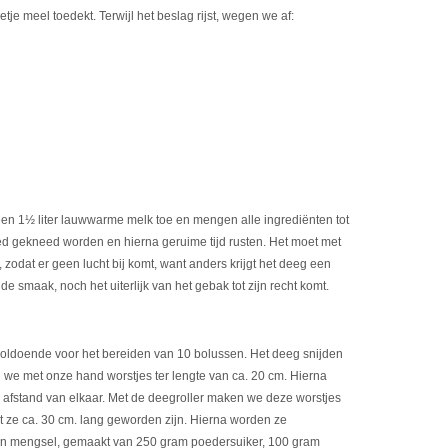
e meel toedekt. Terwijl het beslag rijst, wegen we af:
een 1½ liter lauwwarme melk toe en mengen alle ingrediënten tot
d gekneed worden en hierna geruime tijd rusten. Het moet met
dat er geen lucht bij komt, want anders krijgt het deeg een
de smaak, noch het uiterlijk van het gebak tot zijn recht komt.
ldoende voor het bereiden van 10 bolussen. Het deeg snijden
en we met onze hand worstjes ter lengte van ca. 20 cm. Hierna
 afstand van elkaar. Met de deegroller maken we deze worstjes
dat ze ca. 30 cm. lang geworden zijn. Hierna worden ze
en mengsel, gemaakt van 250 gram poedersuiker, 100 gram