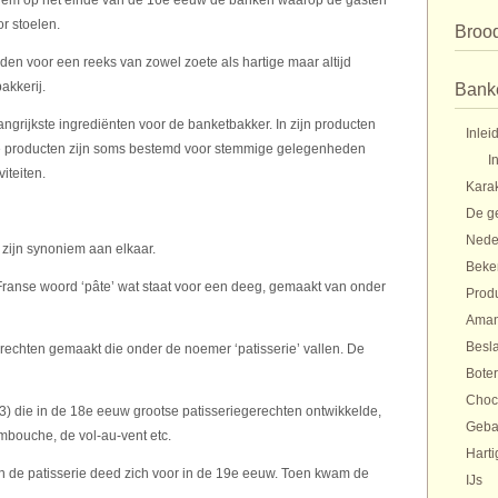
s hem op het einde van de 16e eeuw de banken waarop de gasten
or stoelen.
Broo
den voor een reeks van zowel zoete als hartige maar altijd
akkerij.
Bank
ngrijkste ingrediënten voor de banketbakker. In zijn producten
Inlei
 de producten zijn soms bestemd voor stemmige gelegenheden
I
iteiten.
Karak
De g
Nede
 zijn synoniem aan elkaar.
Beke
t Franse woord ‘pâte’ wat staat voor een deeg, gemaakt van onder
Prod
Aman
Besl
echten gemaakt die onder de noemer ‘patisserie’ vallen. De
Bote
Choc
) die in de 18e eeuw grootse patisseriegerechten ontwikkelde,
Gebak
bouche, de vol-au-vent etc.
Harti
n de patisserie deed zich voor in de 19e eeuw. Toen kwam de
IJs