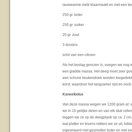
lauwwarme melk klaarmaakt en met een beetj
250 gr. boter
250 gr. suiker
20 gr. zout
3 dooiers
schil van een citroen
Als het beslag gerezen is, voegen we nog 
een gladde massa. Het deeg moet zeer goe
een schone keukendoek worden toegedekt, zo
korst, waardoor het langzamer rijst en noch 
Kaneelbolus
Van deze massa wegen we 1200 gram af, vo
we in 10 gelijke delen en van elk stuk roll
leggen we ze op de deegplank op ca. 2 cm.
wat platter en tevens rekken we ze uit, tot
ingesmeerd met gesmolten boter en met e