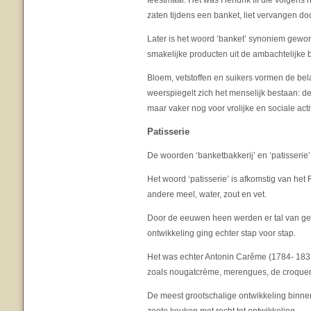
feestmaal. Het was Hendrik III die volgen
zaten tijdens een banket, liet vervangen do
Later is het woord ‘banket’ synoniem gewor
smakelijke producten uit de ambachtelijke b
Bloem, vetstoffen en suikers vormen de bela
weerspiegelt zich het menselijk bestaan:
maar vaker nog voor vrolijke en sociale activ
Patisserie
De woorden ‘banketbakkerij’ en ‘patisserie’
Het woord ‘patisserie’ is afkomstig van he
andere meel, water, zout en vet.
Door de eeuwen heen werden er tal van ger
ontwikkeling ging echter stap voor stap.
Het was echter Antonin Carême (1784- 1833
zoals nougatcrème, merengues, de croquem
De meest grootschalige ontwikkeling binne