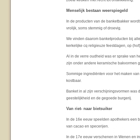
zoete keuken met recht tot ontwikkeling.
Menselijk bestaan weerspiegeld
In de producten van de banketbakker wordt
vrolijk, soms stemmig of droevig.
We vinden daarom banketproducten bij all
kerkelijke cq religieuze feestdagen, op (hof)
Al in de verre oudheid was er sprake van h
zijn onder andere keramische bakvormen g
Sommige ingrediënten voor het maken van b
kostbaar.
Banket in al zijn verschijningsvormen was 
geestelijkheid en de gegoede burgerij.
Van riet- naar bietsuiker
In de 16e eeuw speelden apothekers een be
van cacao en specerijen.
In de 17e eeuw verschenen in Wenen en in P