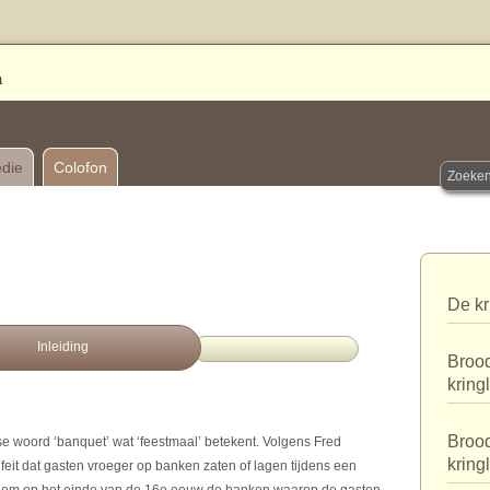
edie
Colofon
De kr
Inleiding
Brood
kring
Brood
se woord ‘banquet’ wat ‘feestmaal’ betekent. Volgens Fred
kring
 feit dat gasten vroeger op banken zaten of lagen tijdens een