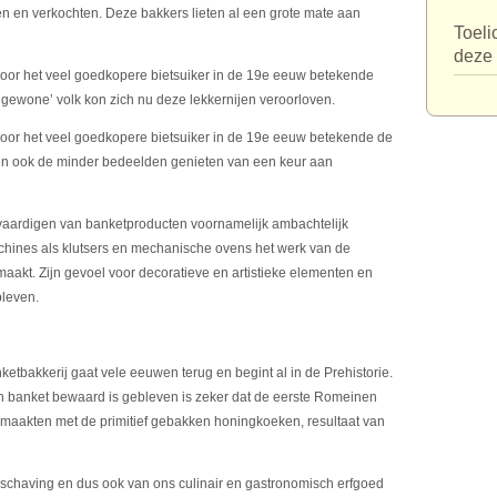
 en verkochten. Deze bakkers lieten al een grote mate aan
Toeli
deze 
door het veel goedkopere bietsuiker in de 19e eeuw betekende
‘gewone’ volk kon zich nu deze lekkernijen veroorloven.
door het veel goedkopere bietsuiker in de 19e eeuw betekende de
den ook de minder bedeelden genieten van een keur aan
vaardigen van banketproducten voornamelijk ambachtelijk
achines als klutsers en mechanische ovens het werk van de
aakt. Zijn gevoel voor decoratieve en artistieke elementen en
bleven.
tbakkerij gaat vele eeuwen terug en begint al in de Prehistorie.
n banket bewaard is gebleven is zeker dat de eerste Romeinen
 maakten met de primitief gebakken honingkoeken, resultaat van
chaving en dus ook van ons culinair en gastronomisch erfgoed