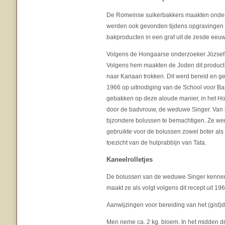
De Romeinse suikerbakkers maakten onder
werden ook gevonden tijdens opgravingen 
bakproducten in een graf uit de zesde eeuw 
Volgens de Hongaarse onderzoeker József H
Volgens hem maakten de Joden dit product a
naar Kanaan trokken. Dit werd bereid en geb
1966 op uitnodiging van de School voor Ba
gebakken op deze aloude manier, in het Ho
door de badvrouw, de weduwe Singer. Van
bjzondere bolussen te bemachtigen. Ze we
gebruikte voor de bolussen zowel boter als
toezicht van de hulprabbijn van Tata.
Kaneelrolletjes
De bolussen van de weduwe Singer kennen 
maakt ze als volgt volgens dit recept uit 196
Aanwijzingen voor bereiding van het (gist)
Men neme ca. 2 kg. bloem. In het midden dru