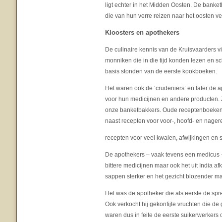
ligt echter in het Midden Oosten. De banket
die van hun verre reizen naar het oosten v
Kloosters en apothekers
De culinaire kennis van de Kruisvaarders vi
monniken die in die tijd konden lezen en s
basis stonden van de eerste kookboeken.
Het waren ook de ‘crudeniers’ en later de 
voor hun medicijnen en andere producten.
onze banketbakkers. Oude receptenboeken vo
naast recepten voor voor-, hoofd- en nager
recepten voor veel kwalen, afwijkingen en
De apothekers – vaak tevens een medicus – 
bittere medicijnen maar ook het uit India af
sappen sterker en het gezicht blozender maak
Het was de apotheker die als eerste de spre
Ook verkocht hij gekonfijte vruchten die d
waren dus in feite de eerste suikerwerkers 