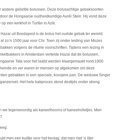
 andere geliefde bolussen. Deze bolusachtige gebaksoorten
door de Hongaarse oudheidkundige Aurél Stein. Hij vond deze
op een kerkhof in Turfán in Azië.
azai uit Boedapest is de bolus het oudste gebak ter wereld.
l zo’n 1500 jaar voor Chr. Toen zij onder leiding van Mozes
akken volgens de rituele voorschriften. Tijdens een lezing in
nketbakkers in Amsterdam vertelde Hazai dat de bolussen,
ngaarse Tata voor het laatst werden klaargemaakt rond 1900
 heinde en ver waren er mensen op afgekomen om deze
rden gebakken in een speciale, koosjere pan. De weduwe Singer
 ganzenvet. Het hele bakproces stond destijds onder streng
we tegenwoordig als kaneelhoorns of kaneelrolletjes. Men
7:
deeg:
kt men een kuiltje voor het beslag, dat men met ½ liter