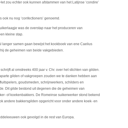
 Het zou echter ook kunnen afstammen van het Latijnse ‘condire’
rs ook nu nog ‘confectioners’ genoemd.
 suikerlaagje was de overstap naar het produceren van
een kleine stap.
al langer samen gaan bewijst het kookboek van ene Caelius
ft hij de geheimen van beide vakgebieden.
rijft al omstreeks 400 jaar v. Chr. over het stichten van gilden.
aparte gilden of vakgroepen zouden we te danken hebben aan
luitspelers, goudsmeden, schrijnwerkers, schilders en
e. Dit gilde bestond uit degenen die de geheimen van
iker- of koekenbakkers. De Romeinse suikerwerker stond bekend
n ook andere bakkersgilden opgericht voor onder andere koek- en
iddeleeuwen ook gevolgd in de rest van Europa.