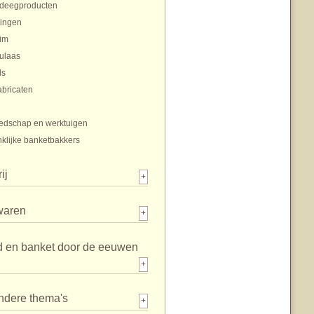
tdeegproducten
ingen
im
ulaas
ls
abricaten
edschap en werktuigen
klijke banketbakkers
ij
+
waren
+
d en banket door de eeuwen
+
ndere thema's
+