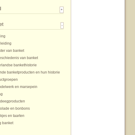
d
+
et
-
ding
nleiding
ter van banket
eschiedenis van banket
rlandse bankethistorie
nde banketproducten en hun historie
uctgroepen
delwerk en marsepein
ag
rdeegproducten
olade en bonbons
jes en taarten
g banket