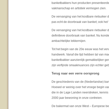
banketbakkers hun producten presenteerden
vakmanschap en artistiek vermogen zien.
De vervanging van het kostbare rietsuiker 
pas echt de doorbraak van banket; ook het 
De vervanging van het kostbare rietsuiker 
definitieve doorbraak van banket. Nu kon
ambachtelijke lekkernijen.
Tot het begin van de 20e eeuw was het ver
handwerk. Vanaf die tijd hebben tal van m
banketbakker aanzienlijk gemakkelijker gem
zijn verfijnde smaaknuances zijn echter ge
Terug naar een verre oorsprong
De geschiedenis van de (Nederlandse) banke
Hoewel er weinig over het vroege begin va
die in de Lage Landen neerstreken, kennis
2000 jaar bewoning in onze contreien.
De bakermat van onze West – Europese bes