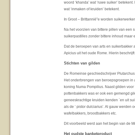
woord ‘khanda’ wat ‘ruwe suiker’ betekent.
wat ‘inmaken of kruiden’ betekent.
In Groot – Brittannië”e worden suikerwerke
Na het voorzien van bittere pillen van een
suikerpastilles zonder bittere inhoud maar 
Dat de beroepen van arts en suikerbakker 
Apicius uit het oude Rome. Hierin beschrij
Stichten van gilden
De Romeinse geschiedschrijver Plutarchus sch
Het onderbrengen van beroepsgroepen in 
koning Numa Pompilius. Naast gilden voor f
pottenbakkers was er ook een gemengd gild
geneeskrachtige kruiden kenden `en uit su
als de ‘ pistor dulciarius’. Al gauw werde
wafelbakkers, broodbakkers etc.
Dit voorbeeld werd aan het begin van de M
Het oudste banketproduct