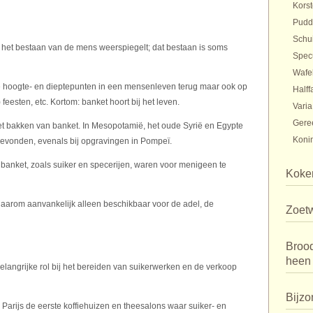
Kors
Pudd
Schu
 het bestaan van de mens weerspiegelt; dat bestaan is soms
Spec
Wafe
e hoogte- en dieptepunten in een mensenleven terug maar ook op
Halff
 feesten, etc. Kortom: banket hoort bij het leven.
Varia
Gere
et bakken van banket. In Mesopotamië, het oude Syrië en Egypte
Konin
evonden, evenals bij opgravingen in Pompeï.
anket, zoals suiker en specerijen, waren voor menigeen te
Koker
daarom aanvankelijk alleen beschikbaar voor de adel, de
Zoet
Broo
heen
langrijke rol bij het bereiden van suikerwerken en de verkoop
Bijzo
arijs de eerste koffiehuizen en theesalons waar suiker- en