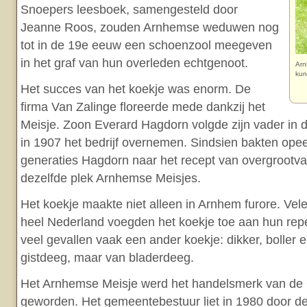
Snoepers leesboek, samengesteld door
Jeanne Roos, zouden Arnhemse weduwen nog
tot in de 19e eeuw een schoenzool meegeven
in het graf van hun overleden echtgenoot.
Arn
kun
Het succes van het koekje was enorm. De
firma Van Zalinge floreerde mede dankzij het
Meisje. Zoon Everard Hagdorn volgde zijn vader in d
in 1907 het bedrijf overnemen. Sindsien bakten op
generaties Hagdorn naar het recept van overgrootva
dezelfde plek Arnhemse Meisjes.
Het koekje maakte niet alleen in Arnhem furore. Ve
heel Nederland voegden het koekje toe aan hun repe
veel gevallen vaak een ander koekje: dikker, boller 
gistdeeg, maar van bladerdeeg.
Het Arnhemse Meisje werd het handelsmerk van de 
geworden. Het gemeentebestuur liet in 1980 door d