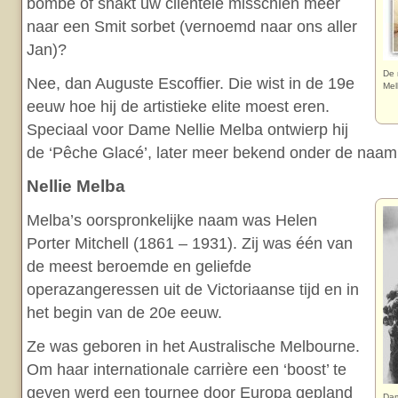
bombe of snakt uw clientèle misschien meer
naar een Smit sorbet (vernoemd naar ons aller
Jan)?
De 
Nee, dan Auguste Escoffier. Die wist in de 19e
Mel
eeuw hoe hij de artistieke elite moest eren.
Speciaal voor Dame Nellie Melba ontwierp hij
de ‘Pêche Glacé’, later meer bekend onder de naa
Nellie Melba
Melba’s oorspronkelijke naam was Helen
Porter Mitchell (1861 – 1931). Zij was één van
de meest beroemde en geliefde
operazangeressen uit de Victoriaanse tijd en in
het begin van de 20e eeuw.
Ze was geboren in het Australische Melbourne.
Om haar internationale carrière een ‘boost’ te
geven werd een tournee door Europa gepland
Dam