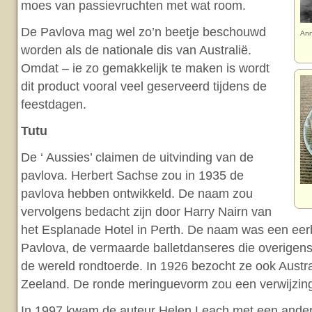
moes van passievruchten met wat room.
De Pavlova mag wel zo’n beetje beschouwd
Ann
worden als de nationale dis van Australië.
Omdat – ie zo gemakkelijk te maken is wordt
dit product vooral veel geserveerd tijdens de
feestdagen.
Tutu
De ‘ Aussies’ claimen de uitvinding van de
pavlova. Herbert Sachse zou in 1935 de
pavlova hebben ontwikkeld. De naam zou
vervolgens bedacht zijn door Harry Nairn van
het Esplanade Hotel in Perth. De naam was een ee
Pavlova, de vermaarde balletdanseres die overigens
de wereld rondtoerde. In 1926 bezocht ze ook Austr
Zeeland. De ronde meringuevorm zou een verwijzing 
In 1997 kwam de auteur Helen Leach met een ander 