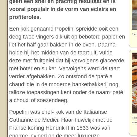
geeft een snel en prachtig resultaat en is
vooral populair in de vorm van eclairs en
profiteroles.
Een kok genaamd Popelini spreidde ooit een
Een
deeg twee vingers dik uit op beboterd papier en
liet het half gaar bakken in de oven. Daarna
holde hij het midden van de taart uit, vulde
deze met fruitgelei dat hij vervolgens glaceerde
met boter en suiker. Vervolgens werd de taart
verder afgebakken. Zo ontstond de ‘paté a
chaud’ die in de moderne banketbakkerij nog
talloze toepassingen kent onder de naam ‘paté
a choux’ of soezendeeg.
Popelini was chef- kok van de Italiaanse
Ecl
Catharine de Medici. Haar huwelijk met de
so
Franse koning Hendrik II in 1533 was van
enorme invloed op de meer luxueuze