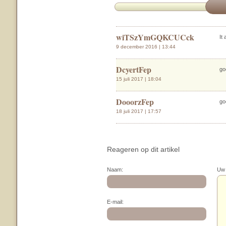
wiTSzYmGQKCUCck
It
9 december 2016 | 13:44
DcyertFep
go
15 juli 2017 | 18:04
DooorzFep
go
18 juli 2017 | 17:57
Reageren op dit artikel
Naam:
Uw 
E-mail: