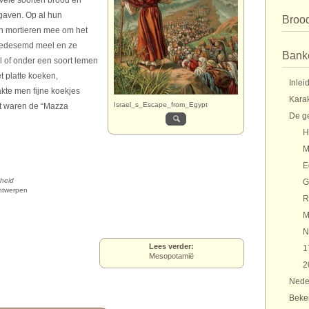
 vele soorten brood en
gaven. Op al hun
Broo
n mortieren mee om het
gedesemd meel en ze
Bank
 of onder een soort lemen
t platte koeken,
Inlei
te men fijne koekjes
Karak
Israel_s_Escape_from_Egypt
at waren de “Mazza
De g
H
M
E
gheid
G
Antwerpen
R
M
N
Lees verder:
1
Mesopotamië
2
Nede
Beke