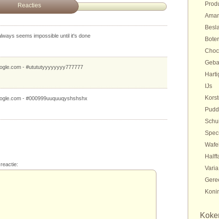
Prod
Reacties
Aman
Besl
 always seems impossible until it's done
Bote
Choc
Gebak
ogle.com - #utututyyyyyyyy777777
Harti
IJs
Kors
ogle.com - #000999uuquuqyshshshx
Pudd
Schu
Spec
Wafe
Halff
reactie:
Varia
Gere
Konin
Koker