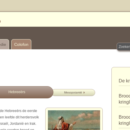
edie
Colofon
De kr
Hebreeërs
Mesopotamië
Brood
kring
at de Hebreeërs de eerste
Brood
n leefde dit herdersvolk
kring
sraël, Jordanië en Irak.