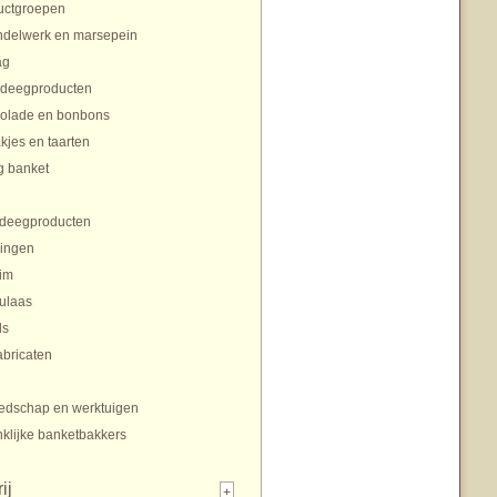
uctgroepen
delwerk en marsepein
ag
rdeegproducten
olade en bonbons
jes en taarten
g banket
tdeegproducten
ingen
im
ulaas
ls
abricaten
edschap en werktuigen
klijke banketbakkers
ij
+