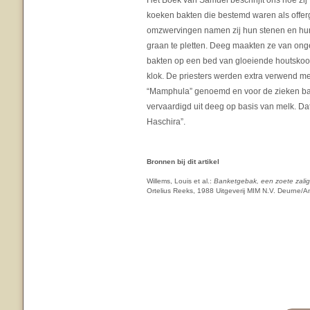
Het Boek van Samuel beschrijft ons hoe zij
koeken bakten die bestemd waren als offer
omzwervingen namen zij hun stenen en hu
graan te pletten. Deeg maakten ze van on
bakten op een bed van gloeiende houtskool
klok. De priesters werden extra verwend me
“Mamphula” genoemd en voor de zieken bak
vervaardigd uit deeg op basis van melk. D
Haschira”.
Bronnen bij dit artikel
Willems, Louis et al.:
Banketgebak, een zoete zali
Ortelius Reeks, 1988 Uitgeverij MIM N.V. Deurne/