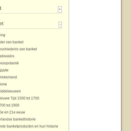
d
+
et
-
ding
ter van banket
eschiedenis van banket
ebreeërs
esopotamië
gypte
riekenland
ome
iddeleeuwen
ieuwe Tijd 1500 tot 1700
700 tot 1900
0e en 21e eeuw
rlandse bankethistorie
nde banketproducten en hun historie