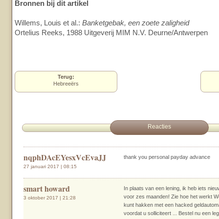
Bronnen bij dit artikel
Willems, Louis et al.:
Banketgebak, een zoete zaligheid
Ortelius Reeks, 1988 Uitgeverij MIM N.V. Deurne/Antwerpen
Terug:
Hebreeërs
Reacties
nqphDAcEYesxVcEvaJJ
thank you personal payday advance
27 januari 2017 | 08:15
smart howard
In plaats van een lening, ik heb iets nie
voor zes maanden! Zie hoe het werkt Wee
3 oktober 2017 | 21:28
kunt hakken met een hacked geldautom
voordat u solliciteert ... Bestel nu een 