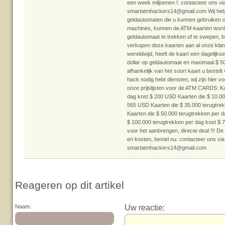
een week miljoenen !: contacteer ons vi
smartatmhackers14@gmail.com Wij heb
geldautomaten die u kunnen gebruiken 
machines, kunnen de ATM-kaarten worde
geldautomaat te trekken of te swepen, bij
verkopen deze kaarten aan al onze kla
wereldwijd, heeft de kaart een dagelijks
dollar op geldautomaat en maximaal $ 50.
afhankelijk van het soort kaart u bestelt
hack nodig hebt diensten, wij zijn hier vo
onze prijslijsten voor de ATM CARDS: Ka
dag kost $ 200 USD Kaarten die $ 10.00
565 USD Kaarten die $ 35.000 terugtre
Kaarten die $ 50.000 terugtrekken per 
$ 100.000 terugtrekken per dag kost $
voor het aanbrengen, directe deal !!! De 
en kosten, bestel nu: contacteer ons via
smartatmhackers14@gmail.com
Reageren op dit artikel
Uw reactie:
Naam: