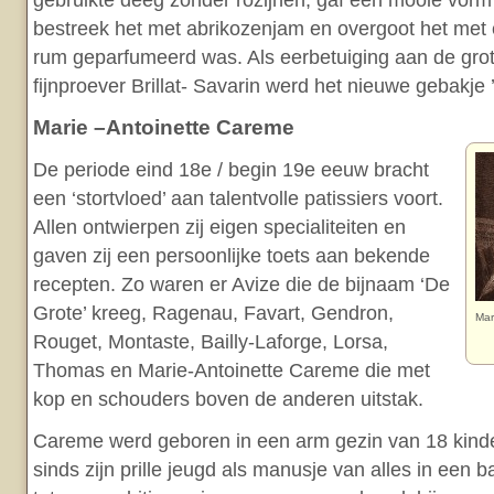
gebruikte deeg zonder rozijnen, gaf een mooie vorm a
bestreek het met abrikozenjam en overgoot het met 
rum geparfumeerd was. Als eerbetuiging aan de grot
fijnproever Brillat- Savarin werd het nieuwe gebakje 
Marie –Antoinette Careme
De periode eind 18e / begin 19e eeuw bracht
een ‘stortvloed’ aan talentvolle patissiers voort.
Allen ontwierpen zij eigen specialiteiten en
gaven zij een persoonlijke toets aan bekende
recepten. Zo waren er Avize die de bijnaam ‘De
Grote’ kreeg, Ragenau, Favart, Gendron,
Mar
Rouget, Montaste, Bailly-Laforge, Lorsa,
Thomas en Marie-Antoinette Careme die met
kop en schouders boven de anderen uitstak.
Careme werd geboren in een arm gezin van 18 kinde
sinds zijn prille jeugd als manusje van alles in een ba