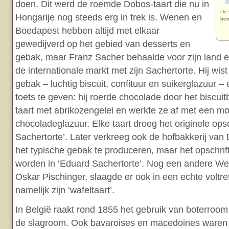
doen. Dit werd de roemde Dobos-taart die nu in
De 
Hongarije nog steeds erg in trek is. Wenen en
bew
Boedapest hebben altijd met elkaar
gewedijverd op het gebied van desserts en
gebak, maar Franz Sacher behaalde voor zijn land e
de internationale markt met zijn Sachertorte. Hij wis
gebak – luchtig biscuit, confituur en suikerglazuur –
toets te geven: hij roerde chocolade door het biscui
taart met abrikozengelei en werkte ze af met een m
chocoladeglazuur. Elke taart droeg het originele opsc
Sachertorte’. Later verkreeg ook de hofbakkerij van
het typische gebak te produceren, maar het opschrif
worden in ‘Eduard Sachertorte’. Nog een andere W
Oskar Pischinger, slaagde er ook in een echte voltref
namelijk zijn ‘wafeltaart’.
In België raakt rond 1855 het gebruik van boterroom
de slagroom. Ook bavaroises en macedoines waren in