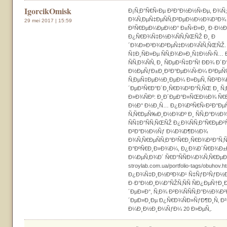
IgorcikOmisk
Ð¡Ñ‚Ð°Ñ€Ñ‹Ðµ Ð²Ð°Ð½Ð½Ñ‹Ðµ, Ð¾Ñ‚
Ð¾Ñ‚ÐµÑ‡ÐµÑÑ‚Ð²ÐµÐ½Ð½Ð¾Ð³Ð¾ Ñ
29 mei 2017 | 15:59
Ð²Ñ€ÐµÐ¼ÐµÐ½Ð° Ð±Ñ‹Ð»Ð¸ Ð·Ð½Ð
Ð¿Ñ€Ð¾Ñ‡Ð½Ð¾ÑÑ‚ÑŒÑŽ Ð¸ Ð
´Ð¾Ð»Ð³Ð¾Ð²ÐµÑ‡Ð½Ð¾ÑÑ‚ÑŒÑŽ.
Ñ‡Ð¸ÑÐ»Ðµ ÑÑ‚Ð¾Ð»Ð¸Ñ‡Ð½Ñ‹Ñ…
ÑÑ‚Ð¾ÑÑ‚ Ð¸ ÑÐµÐ¹Ñ‡Ð°Ñ! ÐÐ¾ Ð´
Ð½ÐµÑƒÐ±Ð¸Ð²Ð°ÐµÐ¼Ñ‹Ð¼ Ð²ÐµÑ
Ñ‚ÐµÑ‡ÐµÐ½Ð¸ÐµÐ¼ Ð»ÐµÑ‚ ÑÐ²Ð¾
´ÐµÐ³Ñ€Ð°Ð´Ð¸Ñ€Ð¾Ð²Ð°Ñ‚ÑŒ Ð¸ Ñ
Ð»Ð¾ÑÐº: Ð¸Ð´ÐµÐ°Ð»ÑŒÐ½Ð¾ Ñ€
Ð½Ð° Ð½Ð¸Ñ… Ð¿Ð¾ÐºÑ€Ñ‹Ð²Ð°ÐµÑ‚Ñ
Ñ‚Ñ€ÐµÑ‰Ð¸Ð½Ð¾Ðº Ð¸ ÑÑ‚Ð°Ð½Ð¾Ð
ÑÑ‡Ð°ÑÑ‚ÑŒÑŽ Ð¿Ð¾ÑÑ‚Ð°Ñ€Ðµ
Ð²Ð°Ð½Ð½Ñƒ Ð¼Ð¾Ð¶Ð½Ð¾
Ð¾Ñ‚Ñ€ÐµÑÑ‚Ð°Ð²Ñ€Ð¸Ñ€Ð¾Ð²Ð°Ñ‚
Ð°ÐºÑ€Ð¸Ð»Ð¾Ð¼, Ð¿Ð¾Ð´Ñ€Ð¾Ð±
Ð¼ÐµÑ‚Ð¾Ð´ Ñ€Ð°ÑÑÐ¼Ð¾Ñ‚Ñ€ÐµÐ
stroylab.com.ua/portfolio-tags/obuhov.h
Ð¿Ð¾Ñ‡Ð¸Ð½ÐºÐ¾Ð¹ Ñ‡ÑƒÐ³ÑƒÐ½
Ð·Ð°Ð½Ð¸Ð¼Ð°ÑŽÑ‚ÑÑ ÑÐ¿ÐµÑ†Ð¸Ð
´ÐµÐ»Ð°, Ñ‚Ð¾ Ð²Ð¾ÑÑÑ‚Ð°Ð½Ð¾
´ÐµÐ»Ð¸Ðµ Ð¿Ñ€Ð¾ÑÐ»ÑƒÐ¶Ð¸Ñ‚ Ð
Ð¼Ð¸Ð½Ð¸Ð¼ÑƒÐ¼ 20 Ð»ÐµÑ‚.