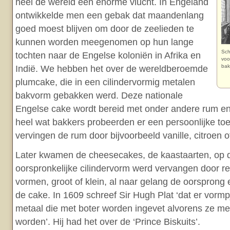
heel de wereld een enorme vlucht. In Engeland
ontwikkelde men een gebak dat maandenlang
goed moest blijven om door de zeelieden te
kunnen worden meegenomen op hun lange
Sch
tochten naar de Engelse koloniën in Afrika en
voo
bak
Indië. We hebben het over de wereldberoemde
plumcake, die in een cilindervormig metalen
bakvorm gebakken werd. Deze nationale
Engelse cake wordt bereid met onder andere rum en
heel wat bakkers probeerden er een persoonlijke to
vervingen de rum door bijvoorbeeld vanille, citroen o
Later kwamen de cheesecakes, de kaastaarten, op 
oorspronkelijke cilindervorm werd vervangen door r
vormen, groot of klein, al naar gelang de oorsprong
de cake. In 1609 schreef Sir Hugh Plat ‘dat er vormpj
metaal die met boter worden ingevet alvorens ze me
worden’. Hij had het over de ‘Prince Biskuits’.