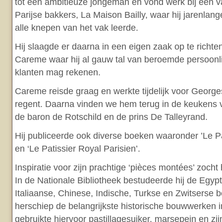
tot een ambitieuze jongeman en vond werk bij een 
Parijse bakkers, La Maison Bailly, waar hij jarenlan
alle knepen van het vak leerde.
Hij slaagde er daarna in een eigen zaak op te richte
Careme waar hij al gauw tal van beroemde persoonlij
klanten mag rekenen.
Careme reisde graag en werkte tijdelijk voor George
regent. Daarna vinden we hem terug in de keukens v
de baron de Rotschild en de prins De Talleyrand.
Hij publiceerde ook diverse boeken waaronder ’Le Pa
en ‘Le Patissier Royal Parisien’.
Inspiratie voor zijn prachtige ‘pièces montées’ zocht h
In de Nationale Bibliotheek bestudeerde hij de Egypt
Italiaanse, Chinese, Indische, Turkse en Zwitserse bo
herschiep de belangrijkste historische bouwwerken i
gebruikte hiervoor pastillagesuiker, marsepein en zi