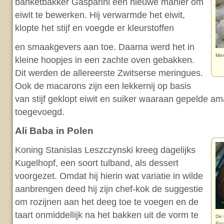
banketbakker Gasparini een nieuwe manier om
eiwit te bewerken. Hij verwarmde het eiwit,
klopte het stijf en voegde er kleurstoffen
en smaakgevers aan toe. Daarna werd het in
Mer
kleine hoopjes in een zachte oven gebakken.
Dit werden de allereerste Zwitserse meringues.
Ook de macarons zijn een lekkernij op basis
van stijf geklopt eiwit en suiker waaraan gepelde 
toegevoegd.
Ali Baba in Polen
Koning Stanislas Leszczynski kreeg dagelijks
Kugelhopf, een soort tulband, als dessert
voorgezet. Omdat hij hierin wat variatie in wilde
aanbrengen deed hij zijn chef-kok de suggestie
om rozijnen aan het deeg toe te voegen en de
taart onmiddellijk na het bakken uit de vorm te
De 
Poo