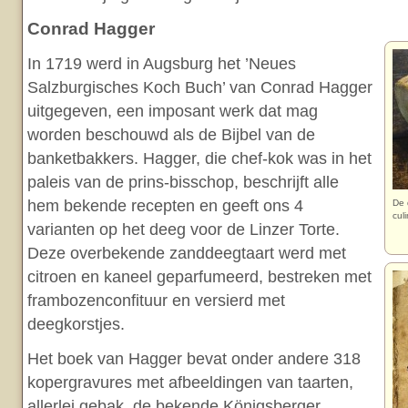
Conrad Hagger
In 1719 werd in Augsburg het ’Neues
Salzburgisches Koch Buch’ van Conrad Hagger
uitgegeven, een imposant werk dat mag
worden beschouwd als de Bijbel van de
banketbakkers. Hagger, die chef-kok was in het
paleis van de prins-bisschop, beschrijft alle
hem bekende recepten en geeft ons 4
De 
culi
varianten op het deeg voor de Linzer Torte.
Deze overbekende zanddeegtaart werd met
citroen en kaneel geparfumeerd, bestreken met
frambozenconfituur en versierd met
deegkorstjes.
Het boek van Hagger bevat onder andere 318
kopergravures met afbeeldingen van taarten,
allerlei gebak, de bekende Königsberger