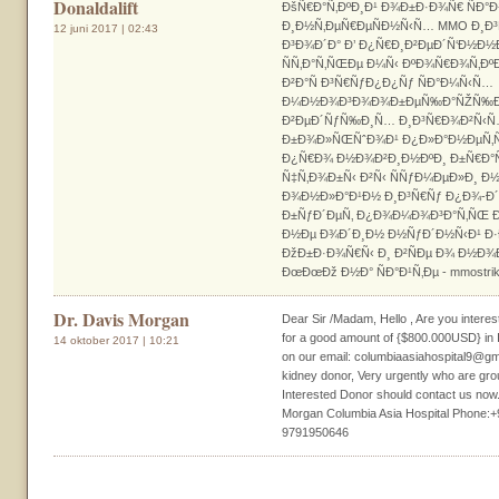
Donaldalift
ÐšÑ€Ð°Ñ‚ÐºÐ¸Ð¹ Ð¾Ð±Ð·Ð¾Ñ€ ÑÐ°
Ð¸Ð½Ñ‚ÐµÑ€ÐµÑÐ½Ñ‹Ñ… MMO Ð¸Ð³
12 juni 2017 | 02:43
Ð³Ð¾Ð´Ð° Ð’ Ð¿Ñ€Ð¸Ð²ÐµÐ´Ñ‘Ð½Ð
ÑÑ‚Ð°Ñ‚ÑŒÐµ Ð¼Ñ‹ ÐºÐ¾Ñ€Ð¾Ñ‚Ðº
Ð²Ð°Ñ Ð³Ñ€ÑƒÐ¿Ð¿Ñƒ ÑÐ°Ð¼Ñ‹Ñ…
Ð¼Ð½Ð¾Ð³Ð¾Ð¾Ð±ÐµÑ‰Ð°ÑŽÑ‰Ð¸
Ð²ÐµÐ´ÑƒÑ‰Ð¸Ñ… Ð¸Ð³Ñ€Ð¾Ð²Ñ‹Ñ… 
Ð±Ð¾Ð»ÑŒÑˆÐ¾Ð¹ Ð¿Ð»Ð°Ð½ÐµÑ‚Ñ
Ð¿Ñ€Ð¾ Ð½Ð¾Ð²Ð¸Ð½ÐºÐ¸ Ð±Ñ€Ð°Ñ
Ñ‡Ñ‚Ð¾Ð±Ñ‹ Ð²Ñ‹ ÑÑƒÐ¼ÐµÐ»Ð¸ Ð½
Ð¾Ð½Ð»Ð°Ð¹Ð½ Ð¸Ð³Ñ€Ñƒ Ð¿Ð¾-Ð´Ñ
Ð±ÑƒÐ´ÐµÑ‚ Ð¿Ð¾Ð¼Ð¾Ð³Ð°Ñ‚ÑŒ 
Ð½Ðµ Ð¾Ð´Ð¸Ð½ Ð½ÑƒÐ´Ð½Ñ‹Ð¹ Ð·
ÐžÐ±Ð·Ð¾Ñ€Ñ‹ Ð¸ Ð²ÑÐµ Ð¾ Ð½Ð¾
ÐœÐœÐž Ð½Ð° ÑÐ°Ð¹Ñ‚Ðµ - mmostrik
Dr. Davis Morgan
Dear Sir /Madam, Hello , Are you interest
for a good amount of {$800.000USD} in I
14 oktober 2017 | 10:21
on our email: columbiaasiahospital9@gma
kidney donor, Very urgently who are gr
Interested Donor should contact us now
Morgan Columbia Asia Hospital Phone:
9791950646