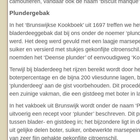
camoufleren, vandaar ook de naam ‘biscuit manqué’
Plundergebak
In het ‘Brunswijkse Kookboek’ uit 1697 treffen we he
bladerdeeggebak dat bij ons onder de noemer ‘plun
werd. Het deeg werd gevuld met een laagje marsepe
suiker en versierd met stukjes gekonfijte citroenschi
noemden het ‘Deense plunder’ of eenvoudigweg ‘K
Terwijl bij bladerdeeg het rijzen bereikt wordt door h
boterpercentage en de bijna 200 vliesdunne lagen, bli
‘plunderdeeg’ aan de gist voorbehouden. Dit proce
een zuinige vakman, die een gistdeeg met boter in l
In het vakboek uit Brunswijk wordt onder de naam ‘P
uitvoerig een recept voor ‘plunder’ beschreven. Dit p
tussen blader- en gistdeeg in; het bijzondere ligt in d
uit gelijke delen boter, suiker, onbewerkte marsepei
van zeer fijn gehakte gekonfijte citroenschil.