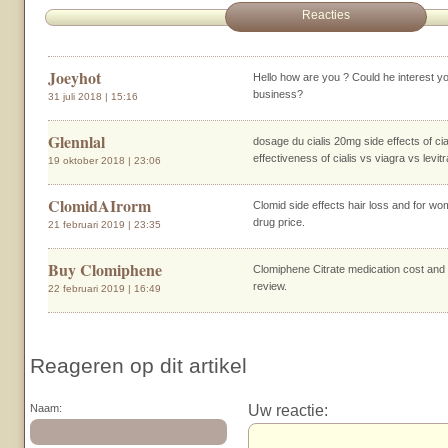
Reacties
Joeyhot
Hello how are you ? Could he interest 
business?
31 juli 2018 | 15:16
Glennlal
dosage du cialis 20mg side effects of ci
effectiveness of cialis vs viagra vs levit
19 oktober 2018 | 23:06
ClomidAIrorm
Clomid side effects hair loss and for w
drug price.
21 februari 2019 | 23:35
Buy Clomiphene
Clomiphene Citrate medication cost and
review.
22 februari 2019 | 16:49
Reageren op dit artikel
Uw reactie:
Naam: