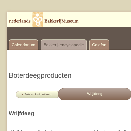
Calendarium
Bakkerij-encyclopedie
Colofon
Boterdeegproducten
Wrijfdeeg
Zet- en kruimeldeeg
Wrijfdeeg