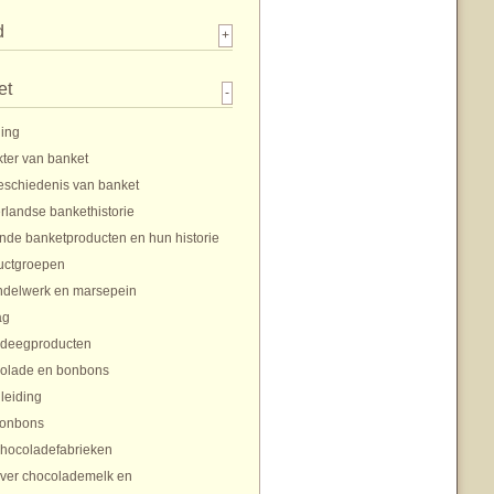
d
+
et
-
ding
ter van banket
eschiedenis van banket
rlandse bankethistorie
nde banketproducten en hun historie
uctgroepen
delwerk en marsepein
ag
rdeegproducten
olade en bonbons
nleiding
onbons
hocoladefabrieken
ver chocolademelk en