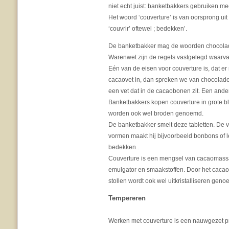
niet echt juist: banketbakkers gebruiken 
Het woord ‘couverture’ is van oorsprong uit 
‘couvrir’ oftewel ; bedekken’.
De banketbakker mag de woorden chocolade 
Warenwet zijn de regels vastgelegd waarv
Eén van de eisen voor couverture is, dat er
cacaovet in, dan spreken we van chocolad
een vet dat in de cacaobonen zit. Een ande
Banketbakkers kopen couverture in grote blo
worden ook wel broden genoemd.
De banketbakker smelt deze tabletten. De vl
vormen maakt hij bijvoorbeeld bonbons of le
bedekken..
Couverture is een mengsel van cacaomass
emulgator en smaakstoffen. Door het cacaove
stollen wordt ook wel uitkristalliseren geno
Tempereren
Werken met couverture is een nauwgezet pr