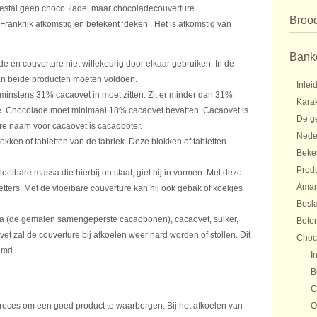
meestal geen choco¬lade, maar chocoladecouverture.
Broo
Frankrijk afkomstig en betekent ‘deken’. Het is afkomstig van
Bank
en couverture niet willekeurig door elkaar gebruiken. In de
an beide producten moeten voldoen.
Inlei
 minstens 31% cacaovet in moet zitten. Zit er minder dan 31%
Karak
e. Chocolade moet minimaal 18% cacaovet bevatten. Cacaovet is
De g
re naam voor cacaovet is cacaoboter.
Nede
kken of tabletten van de fabriek. Deze blokken of tabletten
Beke
Prod
oeibare massa die hierbij ontstaat, giet hij in vormen. Met deze
Aman
tters. Met de vloeibare couverture kan hij ook gebak of koekjes
Besl
a (de gemalen samengeperste cacaobonen), cacaovet, suiker,
Bote
t zal de couverture bij afkoelen weer hard worden of stollen. Dit
Choc
emd.
I
B
C
oces om een goed product te waarborgen. Bij het afkoelen van
O