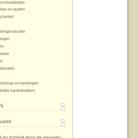
hocoladeketels
jes en taarten
g banket
tdeegproducten
ingen
im
ulaas
ls
abricaten
edschap en werktuigen
klijke banketbakkers
ij
+
waren
+
d en banket door de eeuwen