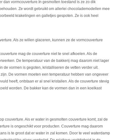
er dan vormcouverture.In gesmolten toestand is ze zo dik
behouden. Ze wordt gebruikt om allerlei chocolademodellen mee
oorbeeld krakelingen en galletjes gespoten. Ze is ook heel
rture. Als ze willen glaceren, kunnen ze de vormcouverture
uverture mag de couverture niet te snel afkoelen. Als de
te verwerken. De temperatuur van de bakkerij mag daarom niet lager
n de vormen is gegoten, kristalliseren de vetten verder uit.
 zijn. De vormen moeten een temperatuur hebben van ongeveer
ld heeft, ontstaan er al snel kristallen. Als de couverture stevig
koeld worden. De bakker kan de vormen dan in een koelkast
p couverture. Ais er water in gesmolten couverture komt, zal de
uverture is ongeschikt voor producten. Couverture mag daarom
ns is te groot dat er water in zal komen. Door te veel waterdamp