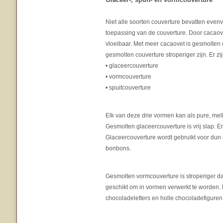
Niet alle soorten couverture bevatten even
toepassing van de couverture. Door cacaove
vloeibaar. Met meer cacaovet is gesmolten 
gesmolten couverture stroperiger zijn. Er zi
• glaceercouverture
• vormcouverture
• spuitcouverture
Elk van deze drie vormen kan als pure, mel
Gesmolten glaceercouverture is vrij slap. E
Glaceercouverture wordt gebruikt voor dun
bonbons.
Gesmolten vormcouverture is stroperiger d
geschikt om in vormen verwerkt te worden
chocoladeletters en holle chocoladefigure