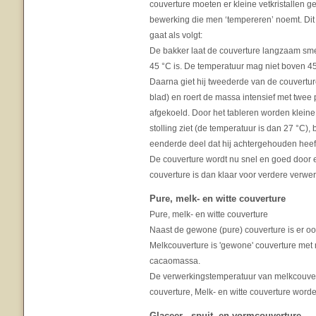
couverture moeten er kleine vetkristallen g
bewerking die men ‘tempereren’ noemt. Dit
gaat als volgt:
De bakker laat de couverture langzaam sme
45 °C is. De temperatuur mag niet boven 4
Daarna giet hij tweederde van de couvertur
blad) en roert de massa intensief met twee
afgekoeld. Door het tableren worden kleine 
stolling ziet (de temperatuur is dan 27 °C), 
eenderde deel dat hij achtergehouden heeft
De couverture wordt nu snel en goed door 
couverture is dan klaar voor verdere verwer
Pure, melk- en witte couverture
Pure, melk- en witte couverture
Naast de gewone (pure) couverture is er oo
Melkcouverture is 'gewone' couverture met 
cacaomassa.
De verwerkingstemperatuur van melkcouvertu
couverture, Melk- en witte couverture worde
Glaceer-, spuit- en vormcouverture