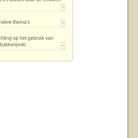
+
ndere thema's
+
chting op het gebruik van
bakkerijwiki
+