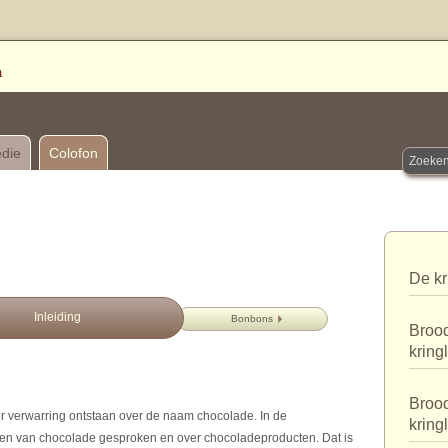
edie
Colofon
De kr
Inleiding
Bonbons
Brood
kring
Brood
er verwarring ontstaan over de naam chocolade. In de
kring
ken van chocolade gesproken en over chocoladeproducten. Dat is