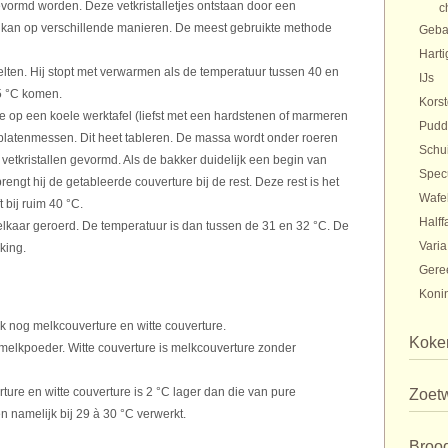
evormd worden. Deze vetkristalletjes ontstaan door een
c
 kan op verschillende manieren. De meest gebruikte methode
Gebak
Harti
lten. Hij stopt met verwarmen als de temperatuur tussen 40 en
IJs
5 °C komen.
Kors
e op een koele werktafel (liefst met een hardstenen of marmeren
Pudd
 platenmessen. Dit heet tableren. De massa wordt onder roeren
Schu
vetkristallen gevormd. Als de bakker duidelijk een begin van
Spec
brengt hij de getableerde couverture bij de rest. Deze rest is het
Wafe
 bij ruim 40 °C.
Halff
elkaar geroerd. De temperatuur is dan tussen de 31 en 32 °C. De
Varia
king.
Gere
Konin
k nog melkcouverture en witte couverture.
Koker
melkpoeder. Witte couverture is melkcouverture zonder
re en witte couverture is 2 °C lager dan die van pure
Zoet
n namelijk bij 29 à 30 °C verwerkt.
Broo