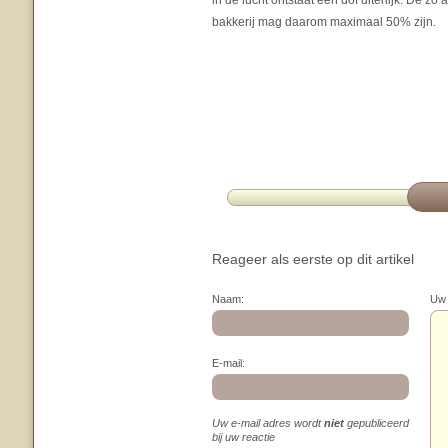
in de lucht ontstaat een dof uiterlijk. De zo
bakkerij mag daarom maximaal 50% zijn.
Reageer als eerste op dit artikel
Naam:
Uw 
E-mail:
Uw e-mail adres wordt
niet
gepubliceerd
bij uw reactie