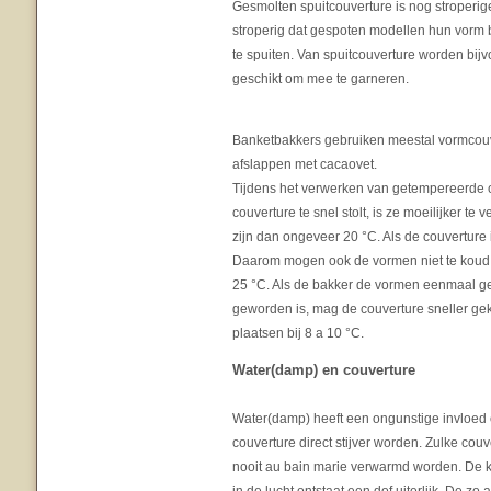
Gesmolten spuitcouverture is nog stroperig
stroperig dat gespoten modellen hun vorm 
te spuiten. Van spuitcouverture worden bijv
geschikt om mee te garneren.
Banketbakkers gebruiken meestal vormcouve
afslappen met cacaovet.
Tijdens het verwerken van getempereerde co
couverture te snel stolt, is ze moeilijker 
zijn dan ongeveer 20 °C. Als de couverture i
Daarom mogen ook de vormen niet te koud
25 °C. Als de bakker de vormen eenmaal gevu
geworden is, mag de couverture sneller ge
plaatsen bij 8 a 10 °C.
Water(damp) en couverture
Water(damp) heeft een ongunstige invloed o
couverture direct stijver worden. Zulke co
nooit au bain marie verwarmd worden. De ka