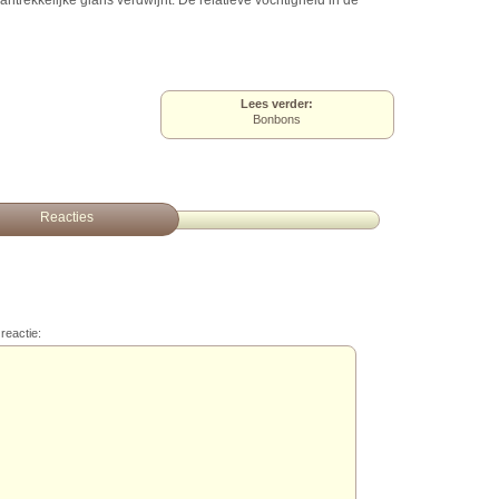
 aantrekkelijke glans verdwijnt. De relatieve vochtigheid in de
Lees verder:
Bonbons
Reacties
reactie: