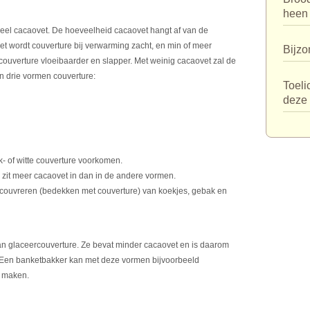
heen
veel cacaovet. De hoeveelheid cacaovet hangt af van de
t wordt couverture bij verwarming zacht, en min of meer
Bijzo
couverture vloeibaarder en slapper. Met weinig cacaovet zal de
jn drie vormen couverture:
Toeli
deze 
k- of witte couverture voorkomen.
r zit meer cacaovet in dan in de andere vormen.
 couvreren (bedekken met couverture) van koekjes, gebak en
an glaceercouverture. Ze bevat minder cacaovet en is daarom
. Een banketbakker kan met deze vormen bijvoorbeeld
n maken.