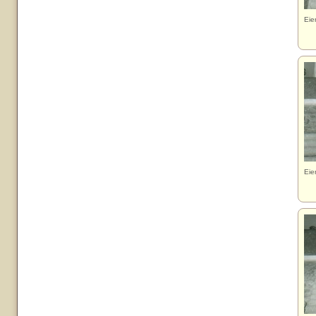
Eie
Eie