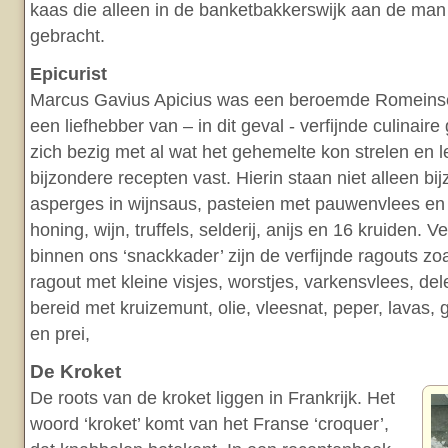
kaas die alleen in de banketbakkerswijk aan de ma
gebracht.
Epicurist
Marcus Gavius Apicius was een beroemde Romeinse 
een liefhebber van – in dit geval - verfijnde culinair
zich bezig met al wat het gehemelte kon strelen en le
bijzondere recepten vast. Hierin staan niet alleen b
asperges in wijnsaus, pasteien met pauwenvlees en
honing, wijn, truffels, selderij, anijs en 16 kruiden.
binnen ons ‘snackkader’ zijn de verfijnde ragouts zo
ragout met kleine visjes, worstjes, varkensvlees, de
bereid met kruizemunt, olie, vleesnat, peper, lavas,
en prei,
De Kroket
De roots van de kroket liggen in Frankrijk. Het
woord ‘kroket’ komt van het Franse ‘croquer’,