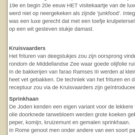
19e en begin 20e eeuw HET visitekaartje van de lux
werd niet op neergekeken als zijnde ‘junkfood’. Inte
was een luxe gerecht dat met een toefje krulpeterse
op een wit gesteven stukje damast.
Kruisvaarders
Het frituren van deegstukjes zou zijn oorsprong vind
rondom de Middellandse Zee waar goede olijfolie r
In de bakkerijen van farao Ramses III werden al klein
heet vet gebakken. De techniek van het frituren en 
receptuur zou via de Kruisvaarders zijn geïntroduce
Sprinkhaan
De Joden kenden een eigen variant voor de lekkere 
olie doorknede tarwebloem werden grote koeken ge
peper, komijn, kruizemunt en gemalen sprinkhaan.
In Rome genoot men onder andere van een soort p