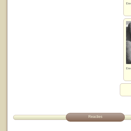
Eie
Eie
Reacties