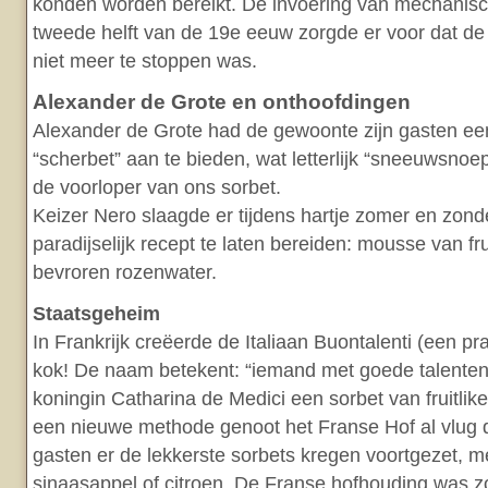
konden worden bereikt. De invoering van mechanisc
tweede helft van de 19e eeuw zorgde er voor dat de
niet meer te stoppen was.
Alexander de Grote en onthoofdingen
Alexander de Grote had de gewoonte zijn gasten ee
“scherbet” aan te bieden, wat letterlijk “sneeuwsnoep
de voorloper van ons sorbet.
Keizer Nero slaagde er tijdens hartje zomer en zonde
paradijselijk recept te laten bereiden: mousse van fr
bevroren rozenwater.
Staatsgeheim
In Frankrijk creëerde de Italiaan Buontalenti (een 
kok! De naam betekent: “iemand met goede talenten
koningin Catharina de Medici een sorbet van fruitlike
een nieuwe methode genoot het Franse Hof al vlug d
gasten er de lekkerste sorbets kregen voortgezet, 
sinaasappel of citroen. De Franse hofhouding was z