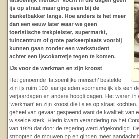
fatsoenlijk mensch’ kocht in die dagen geen
ijs op straat maar ging even bij de
banketbakker langs. Hoe anders is het meer
dan een eeuw later waar we geen
toeristische trekpleister, supermarkt,
tuincentrum of grote parkeerplaats voorbij
kunnen gaan zonder een werkstudent
achter een ijscokarretje tegen te komen.
IJs voor de werkman en zijn kroost
jon
Het genoemde ‘fatsoenlijke mensch’ bestelde
zijn ijs ruim 100 jaar geleden voornamelijk als een d
verjaardagen en andere hoogtijdagen. Het waren in di
‘werkman’ en zijn kroost die ijsjes op straat kochten
geheel van gevaar gespeend want de kwaliteit van en 
wisselde sterk. Hierin kwam verandering na het Cons
van 1929 dat door de regering werd afgekondigd. De
stroopten de mouwen op en gingen meer aandacht 