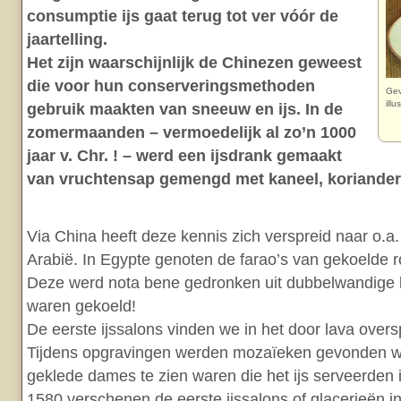
consumptie ijs gaat terug tot ver vóór de
jaartelling.
Het zijn waarschijnlijk de Chinezen geweest
die voor hun conserveringsmethoden
Gev
ill
gebruik maakten van sneeuw en ijs. In de
zomermaanden – vermoedelijk al zo’n 1000
jaar v. Chr. ! – werd een ijsdrank gemaakt
van vruchtensap gemengd met kaneel, koriander
Via China heeft deze kennis zich verspreid naar o.a.
Arabië. In Egypte genoten de farao’s van gekoelde 
Deze werd nota bene gedronken uit dubbelwandige b
waren gekoeld!
De eerste ijssalons vinden we in het door lava ove
Tijdens opgravingen werden mozaïeken gevonden w
geklede dames te zien waren die het ijs serveerden 
1580 verschenen de eerste ijssalons of glacerieën in