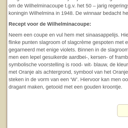
om de Wilhelminacoupe t.g.v. het 50 – jarig regerin
koningin Wilhelmina in 1948. De winnaar bedacht he
Recept voor de Wilhelminacoupe:
Neem een coupe en vul hem met sinaasappelijs. H
flinke punten slagroom of slagcrème gespoten met e
gegarneerd met enige violets. Binnen in de slagroo
men een lepel gesuikerde aardbei-, kersen- of fra
symbolische voorstelling is rood- wit- blauw, de kleu
met Oranje als achtergrond, symbool van het Oranjeh
steken in de vorm van een ‘W’. Hiervoor kan men oo
dragant maken, getooid met een gouden kroontje.