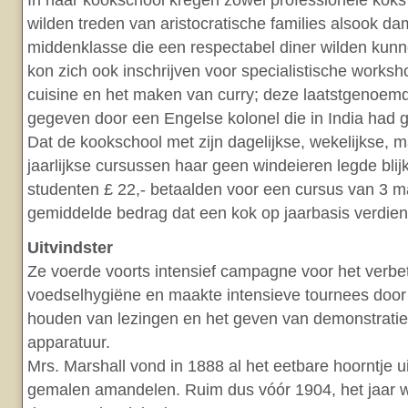
In haar kookschool kregen zowel professionele koks l
wilden treden van aristocratische families alsook da
middenklasse die een respectabel diner wilden kun
kon zich ook inschrijven voor specialistische works
cuisine en het maken van curry; deze laatstgenoem
gegeven door een Engelse kolonel die in India had 
Dat de kookschool met zijn dagelijkse, wekelijkse, 
jaarlijkse cursussen haar geen windeieren legde blijkt 
studenten £ 22,- betaalden voor een cursus van 3 m
gemiddelde bedrag dat een kok op jaarbasis verdien
Uitvindster
Ze voerde voorts intensief campagne voor het verbe
voedselhygiëne en maakte intensieve tournees door 
houden van lezingen en het geven van demonstratie
apparatuur.
Mrs. Marshall vond in 1888 al het eetbare hoorntje u
gemalen amandelen. Ruim dus vóór 1904, het jaar 