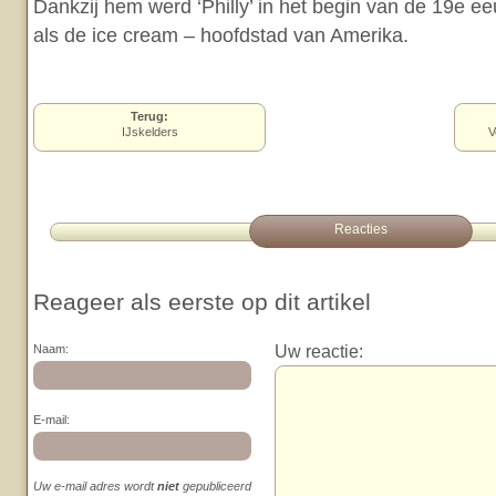
Dankzij hem werd ‘Philly’ in het begin van de 19e 
als de ice cream – hoofdstad van Amerika.
Terug:
IJskelders
V
Reacties
Reageer als eerste op dit artikel
Uw reactie:
Naam:
E-mail:
Uw e-mail adres wordt
niet
gepubliceerd