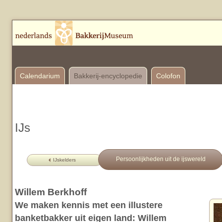
Calendarium
Bakkerij-encyclopedie
Colofon
IJs
Persoonlijkheden uit de ijswereld
IJskelders
Willem Berkhoff
We maken kennis met een illustere
banketbakker uit eigen land: Willem