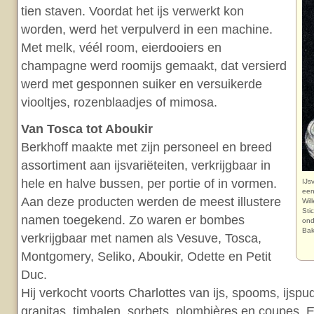
tien staven. Voordat het ijs verwerkt kon
worden, werd het verpulverd in een machine.
Met melk, véél room, eierdooiers en
champagne werd roomijs gemaakt, dat versierd
werd met gesponnen suiker en versuikerde
viooltjes, rozenblaadjes of mimosa.
Van Tosca tot Aboukir
Berkhoff maakte met zijn personeel en breed
assortiment aan ijsvariëteiten, verkrijgbaar in
hele en halve bussen, per portie of in vormen.
IJs
een
Aan deze producten werden de meest illustere
Wil
Sti
namen toegekend. Zo waren er bombes
ond
Bak
verkrijgbaar met namen als Vesuve, Tosca,
Montgomery, Seliko, Aboukir, Odette en Petit
Duc.
Hij verkocht voorts Charlottes van ijs, spooms, ijsp
granitas, timbalen, sorbets, plombières en coupes.