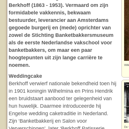
Berkhoff (1863 - 1953). Vermaard om zijn
formidabele vakkennis, bekwaam
bestuurder, leverancier aan Amsterdams
gegoede burgerij en (mede) oprichter van
zowel de Stichting Banketbakkersmuseum
als de eerste Nederlandse vakschool voor
banketbakkers, om maar een paar
hoogtepunten uit zijn lange carrière te
noemen.
Wil
Weddingcake
Berkhoff verwierf nationale bekendheid toen hij
in 1901 koningin Wilhelmina en Prins Hendrik
een bruidstaart aanbood ter gelegenheid van
hun huwelijk. Daarmee introduceerde hij
Engelse wedding caketraditie in Nederland.
Zijn ‘Banketbakkerij en Salon voor
De 
Ververschingen’, later ‘Berkhoff Patisserie