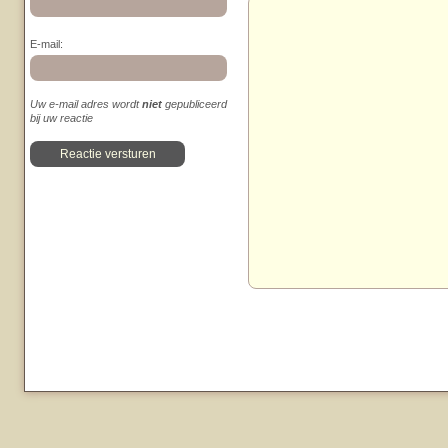
E-mail:
Uw e-mail adres wordt
niet
gepubliceerd
bij uw reactie