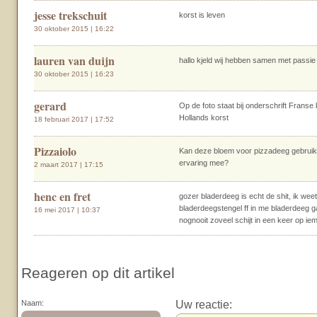
jesse trekschuit
korst is leven
30 oktober 2015 | 16:22
lauren van duijn
hallo kjeld wij hebben samen met passi
30 oktober 2015 | 16:23
gerard
Op de foto staat bij onderschrift Franse
Hollands korst
18 februari 2017 | 17:52
Pizzaiolo
Kan deze bloem voor pizzadeeg gebruik
ervaring mee?
2 maart 2017 | 17:15
henc en fret
gozer bladerdeeg is echt de shit, ik wee
bladerdeegstengel ff in me bladerdeeg g
16 mei 2017 | 10:37
nognooit zoveel schijt in een keer op i
Reageren op dit artikel
Uw reactie:
Naam: