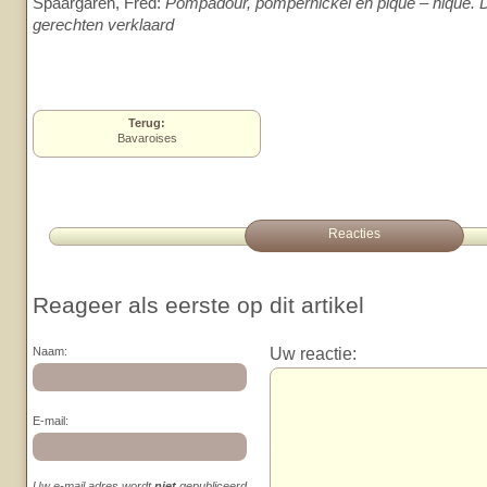
Spaargaren, Fred:
Pompadour, pompernickel en piqué – nique
gerechten verklaard
Terug:
Bavaroises
Reacties
Reageer als eerste op dit artikel
Uw reactie:
Naam:
E-mail:
Uw e-mail adres wordt
niet
gepubliceerd