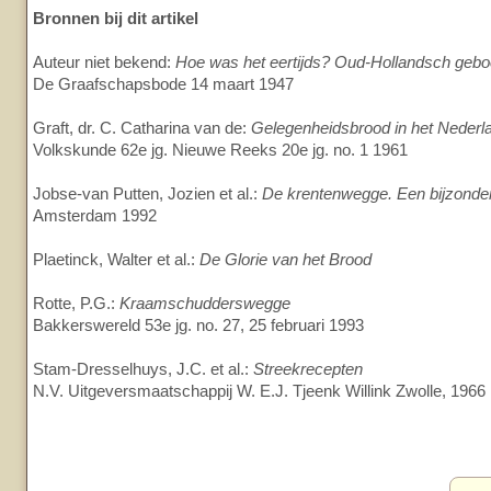
Bronnen bij dit artikel
Auteur niet bekend:
Hoe was het eertijds? Oud-Hollandsch gebo
De Graafschapsbode 14 maart 1947
Graft, dr. C. Catharina van de:
Gelegenheidsbrood in het Nederl
Volkskunde 62e jg. Nieuwe Reeks 20e jg. no. 1 1961
Jobse-van Putten, Jozien et al.:
De krentenwegge. Een bijzonder
Amsterdam 1992
Plaetinck, Walter et al.:
De Glorie van het Brood
Rotte, P.G.:
Kraamschudderswegge
Bakkerswereld 53e jg. no. 27, 25 februari 1993
Stam-Dresselhuys, J.C. et al.:
Streekrecepten
N.V. Uitgeversmaatschappij W. E.J. Tjeenk Willink Zwolle, 1966