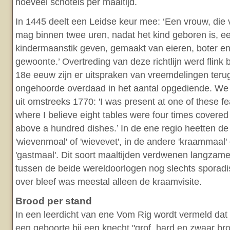
hoeveel schotels per maaltijd.
In 1445 deelt een Leidse keur mee: ‘Een vrouw, die 
mag binnen twee uren, nadat het kind geboren is, een
kindermaanstik geven, gemaakt van eieren, boter en
gewoonte.’ Overtreding van deze richtlijn werd flink b
18e eeuw zijn er uitspraken van vreemdelingen terug
ongehoorde overdaad in het aantal opgediende. We c
uit omstreeks 1770: 'I was present at one of these 
where I believe eight tables were four times covere
above a hundred dishes.’ In de ene regio heetten d
'wievenmoal' of 'wievevet', in de andere 'kraammaal'
'gastmaal'. Dit soort maaltijden verdwenen langza
tussen de beide wereldoorlogen nog slechts sporadi
over bleef was meestal alleen de kraamvisite.
Brood per stand
In een leerdicht van ene Vom Rig wordt vermeld dat
een geboorte bij een knecht "grof, hard en zwaar br