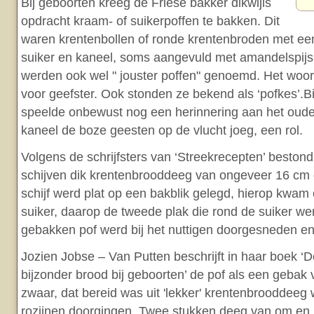
Bij geboorten kreeg de Friese bakker dikwijls
opdracht kraam- of suikerpoffen te bakken. Dit
waren krentenbollen of ronde krentenbroden met een
suiker en kaneel, soms aangevuld met amandelspijs
werden ook wel " jouster poffen" genoemd. Het woord 
voor geefster. Ook stonden ze bekend als ‘pofkes’.
speelde onbewust nog een herinnering aan het oude 
kaneel de boze geesten op de vlucht joeg, een rol.
Volgens de schrijfsters van ‘Streekrecepten’ bestond
schijven dik krentenbrooddeeg van ongeveer 16 cm 
schijf werd plat op een bakblik gelegd, hierop kwam 
suiker, daarop de tweede plak die rond de suiker we
gebakken pof werd bij het nuttigen doorgesneden e
Jozien Jobse – Van Putten beschrijft in haar boek 
bijzonder brood bij geboorten’ de pof als een gebak
zwaar, dat bereid was uit 'lekker' krentenbrooddee
rozijnen doorgingen. Twee stukken deeg van om en 