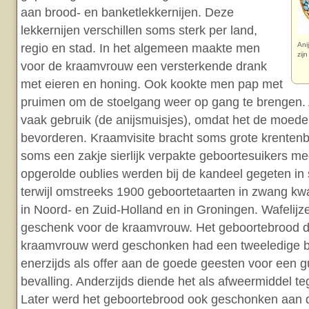
aan brood- en banketlekkernijen. Deze
lekkernijen verschillen soms sterk per land,
Ani
regio en stad. In het algemeen maakte men
zij
voor de kraamvrouw een versterkende drank
met eieren en honing. Ook kookte men pap met
pruimen om de stoelgang weer op gang te brengen. 
vaak gebruik (de anijsmuisjes), omdat het de moed
bevorderen. Kraamvisite bracht soms grote krenten
soms een zakje sierlijk verpakte geboortesuikers mee
opgerolde oublies werden bij de kandeel gegeten i
terwijl omstreeks 1900 geboortetaarten in zwang k
in Noord- en Zuid-Holland en in Groningen. Wafelijz
geschenk voor de kraamvrouw. Het geboortebrood d
kraamvrouw werd geschonken had een tweeledige b
enerzijds als offer aan de goede geesten voor een g
bevalling. Anderzijds diende het als afweermiddel t
Later werd het geboortebrood ook geschonken aan 