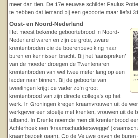
meer dan tien. De 17e eeuwse schilder Paulus Potte
te hebben dat iemand bij een geboorte maar liefst 31
Oost- en Noord-Nederland
Het meest bekende geboortebrood in Noord-
Nederland waren en zijn de grote, zware
krentenbroden die de boerenbevolking naar
buren en kennissen bracht. Bij het ‘aanspreken’
van de moeder droegen de Twentenaren
krentenbroden van wel twee meter lang op een
Boe
ladder naar binnen. Bij de geboorte van
de 
tweelingen krijgt de vader zo’n groot
krentenbrood van zijn directe collega’s op het
werk. In Groningen kregen kraamvrouwen uit de we
werkgever een stoetje met krenten, vrouwen uit de 
tulband. In Drente noemde men dit krentenbrood een 
Achterhoek een ‘kraamschudderswegge’ (kraamsch
kraambezoek gaan). Op de Veluwe gaven de buren e