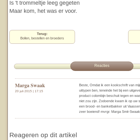
Is 't trommeltje leeg gegeten
Maar kom, het was er voor.
Terug:
Bollen, bestellen en broeders
Reacties
Marga Swaak
Beste, Omdat ik een kookschrift van mi
uittypen ben, teneinde het bij een uitgev
20 juli 2015 | 17:15
product colombijn beschuit tegen en was
niet zou zijn. Zodoende kwam ik op uw si
een brood- en banketbakker uit Vaassen
zeer boeiend! mvrgr. Marga Smit-Swaak
Reageren op dit artikel