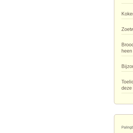
Koker
Zoet
Broo
heen
Bijzo
Toeli
deze 
Paling