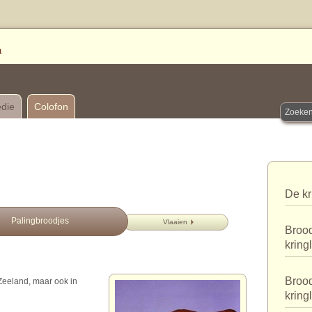
edie
Colofon
De kr
Palingbroodjes
Vlaaien
Brood
kring
Brood
 Zeeland, maar ook in
kring