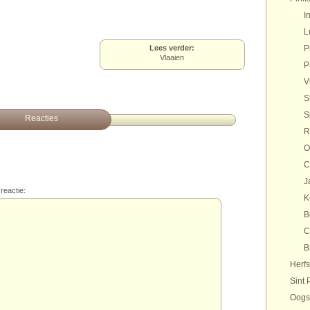
I
L
Lees verder:
P
Vlaaien
P
V
S
S
Reacties
R
O
C
J
reactie:
K
B
C
B
Herfs
Sint 
Oogs