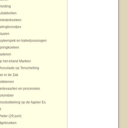
nleiding
uilakbollen
inksterkoeken
alingbroodjes
laaien
uykerspek en kabeljousoogen
pringkoeken
aderen
p het eiland Marken
hocolade op Terschelling
an in de Zak
okkienen
edevaarten en processies
olombier
rooduitdeling op de Ageler Es
t
Pieter (29 juni)
tgebruiken