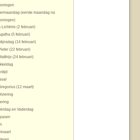
koningen
ermaandag (eerste maandag na
koningen)
 Lichtmis (2 februari)
Agatha (5 februari)
tijnsdag (14 februari)
Pieter (22 februari)
Matthijs (24 februari)
ikkeldag
ntijd
aval
Gregorius (12 maart)
ilviering
ering
erdag en Vaderdag
pasen
n
lvaart
teren