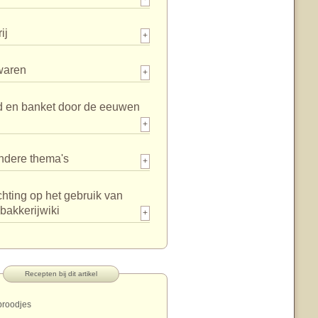
ij
+
waren
+
d en banket door de eeuwen
+
ndere thema's
+
chting op het gebruik van
bakkerijwiki
+
Recepten bij dit artikel
broodjes