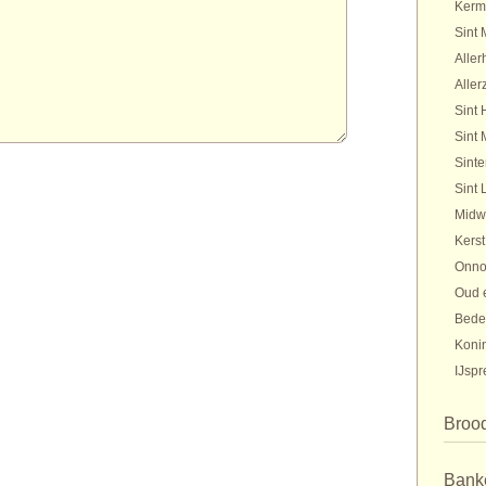
Kerm
Sint 
Aller
Aller
Sint 
Sint 
Sinte
Sint 
Midw
Kerst
Onno
Oud 
Bede
Koni
IJspr
Broo
Bank