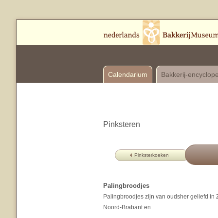
Calendarium
Bakkerij-encyclop
Pinksteren
Pinksterkoeken
Palingbroodjes
Palingbroodjes zijn van oudsher geliefd in
Noord-Brabant en