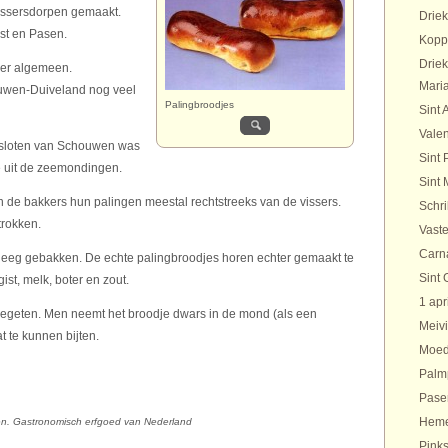
vissersdorpen gemaakt.
Drie
st en Pasen.
Kopp
Drie
er algemeen.
Maria
uwen-Duiveland nog veel
Palingbroodjes
Sint 
Valen
e) sloten van Schouwen was
Sint 
e uit de zeemondingen.
Sint 
n de bakkers hun palingen meestal rechtstreeks van de vissers.
Schr
rokken.
Vaste
Carn
eg gebakken. De echte palingbroodjes horen echter gemaakt te
Sint 
t, melk, boter en zout.
1 apr
gegeten. Men neemt het broodje dwars in de mond (als een
Meivi
t te kunnen bijten.
Moed
Palm
Pase
Heme
ten. Gastronomisch erfgoed van Nederland
Pinks