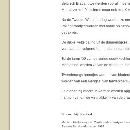
Belgisch Brabant. Ze werden vooral in de 
Men at ze met Pinksteren maar ook met Ker
Na de Tweede Wereldoorlog werden ze me
Palingbroodjes worden met name op Scho
gebakken.
De dikke, vette paling uit de (binnendijks
vermaard en volgens kenners beter dan di
Tot de jaren ‘50 van de vorige eeuw kochte
Momenteel worden ze van de vishandel bet
Tweederangs broodjes worden van bladerde
worden van een mengsel van tarwebloem, gis
Ze dienen bij voorkeur warm te worden op
harmonica) om de vis makkelijk van de graa
Bronnen bij dit artikel
Meulen, Hielke van der:
Traditionele streekproduc
Elsevier Bedrijfsinformatie, 1998