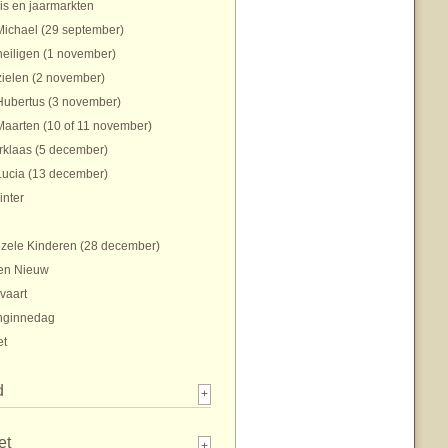
is en jaarmarkten
Michael (29 september)
heiligen (1 november)
zielen (2 november)
Hubertus (3 november)
Maarten (10 of 11 november)
rklaas (5 december)
Lucia (13 december)
inter
zele Kinderen (28 december)
en Nieuw
vaart
nginnedag
et
d
+
et
+