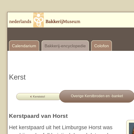
Calendarium
Bakkerij-encyclopedie
Colofon
Kerst
Overige Kerstbroden en -banket
Kerststol
Kerstpaard van Horst
Het kerstpaard uit het Limburgse Horst was