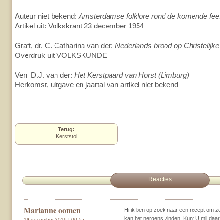
Auteur niet bekend:
Amsterdamse folklore rond de komende fee
Artikel uit: Volkskrant 23 december 1954
Graft, dr. C. Catharina van der:
Nederlands brood op Christelijk
Overdruk uit VOLKSKUNDE
Ven. D.J. van der:
Het Kerstpaard van Horst (Limburg)
Herkomst, uitgave en jaartal van artikel niet bekend
Terug:
Kerststol
Reacties
Marianne oomen
Hi ik ben op zoek naar een recept om z
kan het nergens vinden. Kunt U mij daa
19 december 2016 | 00:55