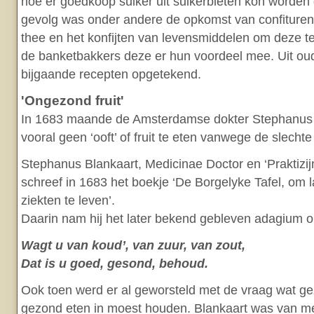
hoe er goedkoop suiker uit suikerbieten kon worde
gevolg was onder andere de opkomst van confituren
thee en het konfijten van levensmiddelen om deze t
de banketbakkers deze er hun voordeel mee. Uit oud
bijgaande recepten opgetekend.
'Ongezond fruit'
In 1683 maande de Amsterdamse dokter Stephanus B
vooral geen ‘ooft’ of fruit te eten vanwege de slechte
Stephanus Blankaart, Medicinae Doctor en ‘Praktizij
schreef in 1683 het boekje ‘De Borgelyke Tafel, om
ziekten te leven’.
Daarin nam hij het later bekend gebleven adagium o
Wagt u van koud’, van zuur, van zout,
Dat is u goed, gesond, behoud.
Ook toen werd er al geworsteld met de vraag wat g
gezond eten in moest houden. Blankaart was van men