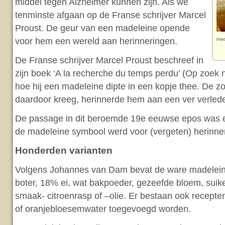
middel tegen Alzheimer kunnen zijn. Als we
tenminste afgaan op de Franse schrijver Marcel
Proust. De geur van een madeleine opende
voor hem een wereld aan herinneringen.
mad
De Franse schrijver Marcel Proust beschreef in
zijn boek ‘A la recherche du temps perdu’ (Op zoek na
hoe hij een madeleine dipte in een kopje thee. De z
daardoor kreeg, herinnerde hem aan een ver verled
De passage in dit beroemde 19e eeuwse epos was e
de madeleine symbool werd voor (vergeten) herinne
Honderden varianten
Volgens Johannes van Dam bevat de ware madelei
boter, 18% ei, wat bakpoeder, gezeefde bloem, suike
smaak- citroenrasp of –olie. Er bestaan ook recept
of oranjebloesemwater toegevoegd worden.