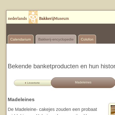
Calendarium
Bakkerij-encyclopedie
Colofon
Bekende banketproducten en hun histor
Madeleines
Linzertorte
Madeleines
De Madeleine- cakejes zouden een probaat