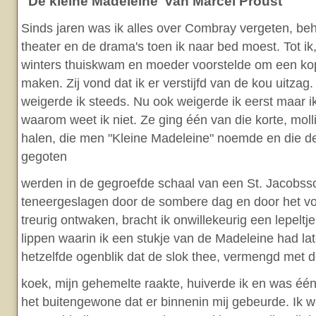
' De kleine Madeleine' van Marcel Proust
Sinds jaren was ik alles over Combray vergeten, be
theater en de drama's toen ik naar bed moest. Tot ik
winters thuiskwam en moeder voorstelde om een ko
maken. Zij vond dat ik er verstijfd van de kou uitzag
weigerde ik steeds. Nu ook weigerde ik eerst maar 
waarom weet ik niet. Ze ging één van die korte, mol
halen, die men "Kleine Madeleine" noemde en die de
gegoten
werden in de gegroefde schaal van een St. Jacobssc
teneergeslagen door de sombere dag en door het vo
treurig ontwaken, bracht ik onwillekeurig een lepeltj
lippen waarin ik een stukje van de Madeleine had l
hetzelfde ogenblik dat de slok thee, vermengd met 
koek, mijn gehemelte raakte, huiverde ik en was éé
het buitengewone dat er binnenin mij gebeurde. Ik 