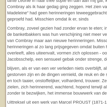
tante Léonie in haar thee sopte en dan aan mij gaf, 
Combray als ik haar gedag ging zeggen. Het zien va
Madeleine" had geen herinneringen teweeggebracht, 
geproefd had. Misschien omdat ik er, sinds
Combray, zoveel gezien had zonder ervan te eten; i
de banketbakkers was hun verschijning niet meer 
van Combray maar aan nieuwe herinneringen. Missch
herinneringen al zo lang prijsgegeven omdat buiten
overleeft, alles uiteenvalt, vormen zich oplossen - o
Jacobsschelp, een sensueel gebak onder strenge, d
blijven, als er van een ver verleden niets overblijft,
gestorven zijn en de dingen vernield, de reuk en de
en toch taaier, onstoffelijker, volhardend, trouwer. Ze
zielen, zich herinnerend, wachtend, hopend terwijl al
zonder te bezwijken, het immense bouwwerk van de h
Uittreksel uit een werk van Marcel PROUST (1871-1