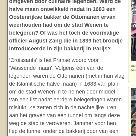
omgeven door culinaire legenden. Werd de
halve maan ontwikkeld nadat in 1683 een
Oostenrijkse bakker de Ottomanen ervan
weerhouden had om de stad Wenen te
belegeren? Of was het toch de voormalige
officier August Zang die in 1839 het broodje
introduceerde in zijn bakkerij in Parijs?
‘Croissants’ is het Franse woord voor
Bak
‘Wassende maan’. Volgens één van de
Am
legenden waren de Ottomanen (met in hun vlag
de Islamitische halve maan) in 1683 van plan
om de stad Wenen in te nemen door middel
van een list nadat eerdere belegeringen waren
mislukt. Ze zetten zich in de nachtelijke uren
aan het graven van een tunnel om langs deze
weg de stad te veroveren. Jammer voor hen
liep de tunnel onder de bakkerij door van een