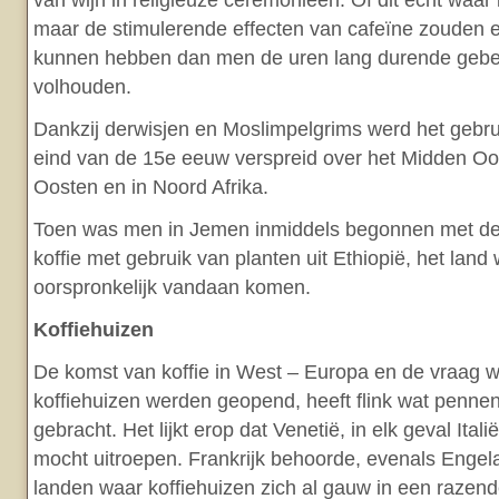
van wijn in religieuze ceremonieën. Of dit echt waar is
maar de stimulerende effecten van cafeïne zouden 
kunnen hebben dan men de uren lang durende gebe
volhouden.
Dankzij derwisjen en Moslimpelgrims werd het gebrui
eind van de 15e eeuw verspreid over het Midden Oos
Oosten en in Noord Afrika.
Toen was men in Jemen inmiddels begonnen met de i
koffie met gebruik van planten uit Ethiopië, het land
oorspronkelijk vandaan komen.
Koffiehuizen
De komst van koffie in West – Europa en de vraag w
koffiehuizen werden geopend, heeft flink wat penne
gebracht. Het lijkt erop dat Venetië, in elk geval Itali
mocht uitroepen. Frankrijk behoorde, evenals Engela
landen waar koffiehuizen zich al gauw in een razende