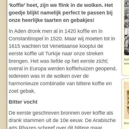
‘koffie’ heet, zijn we flink in de wolken. Het
goedje blijkt namelijk perfect te passen bij
onze heerlijke taarten en gebakjes!
In Aden dronk men al in 1420 koffie en in
Constantinopel in 1520. Maar wij moeten tot in
1615 wachten tot Venetiaanse kooplui de
eerste koffie uit Turkije naar onze streken
Kof
brengen. Het was liefde op het eerste zicht;
be
overal in Europa werden koffiehuizen geopend.
Iedereen was in de wolken over de
harmonieuze combinatie van bittere koffie en
zoet gebak.
Bitter vocht
De eerste geschreven bronnen over koffie als
drank stammen uit de 10e eeuw. De Arabische
Bro
arts Rhazes schreef over dit bittere maar